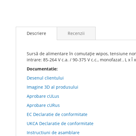
Skip
to
Descriere
Recenzii
the
beginning
of
the
Sursă de alimentare în comutație wipos, tensiune nomina
images
intrare: 85-264 V c.a. / 90-375 V c.c., monofazat , L x Î
gallery
Documentatie:
Desenul clientului
Imagine 3D al produsului
Aprobare cULus
Aprobare cURus
EC Declaratie de conformitate
UKCA Declaratie de conformitate
Instructiuni de asamblare