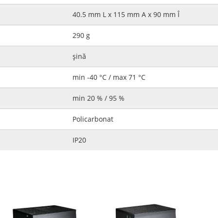
40.5 mm L x 115 mm A x 90 mm Î
290 g
şină
min -40 °C / max 71 °C
min 20 % / 95 %
Policarbonat
IP20