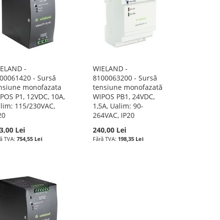
ELAND -
WIELAND -
00061420 - Sursă
8100063200 - Sursă
nsiune monofazata
tensiune monofazată
POS P1, 12VDC, 10A,
WIPOS PB1, 24VDC,
lim: 115/230VAC,
1,5A, Ualim: 90-
20
264VAC, IP20
3,00 Lei
240,00 Lei
754,55 Lei
198,35 Lei