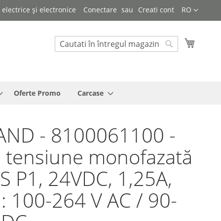
Limba
lectrice și electronice
Conectare
Creati cont
RO
Cosul 
Cautare
Cautare
Oferte Promo
Carcase
AND - 8100061100 -
 tensiune monofazată
 P1, 24VDC, 1,25A,
: 100-264 V AC / 90-