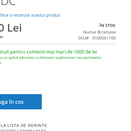
 DC
 face o recenzie acestui produs
0 Lei
ÎN STOC
Numai
3
ramase
ei
SKU
8100061100
atuit pentru comenzi mai mari de 1000 de lei
nu se aplică adreselor cu kilometri suplimentari sau pachetelor
e.
ga în cos
LA LISTA DE DORINTE