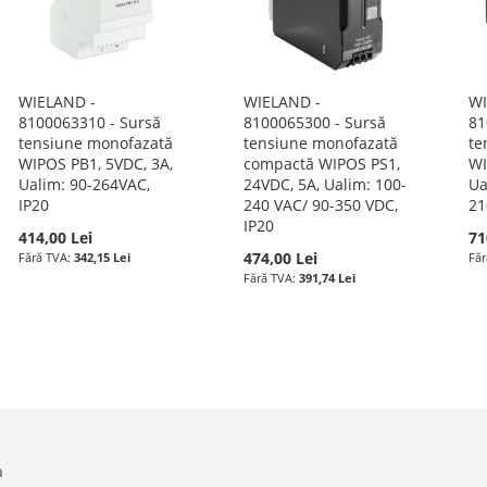
WIELAND -
WIELAND -
WI
8100063310 - Sursă
8100065300 - Sursă
81
tensiune monofazată
tensiune monofazată
te
WIPOS PB1, 5VDC, 3A,
compactă WIPOS PS1,
WI
Ualim: 90-264VAC,
24VDC, 5A, Ualim: 100-
Ua
IP20
240 VAC/ 90-350 VDC,
21
IP20
414,00 Lei
71
474,00 Lei
342,15 Lei
391,74 Lei
a