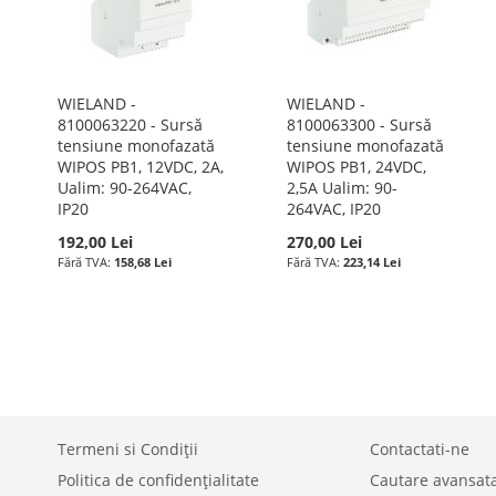
WIELAND -
WIELAND -
8100063220 - Sursă
8100063300 - Sursă
tensiune monofazată
tensiune monofazată
WIPOS PB1, 12VDC, 2A,
WIPOS PB1, 24VDC,
Ualim: 90-264VAC,
2,5A Ualim: 90-
IP20
264VAC, IP20
192,00 Lei
270,00 Lei
158,68 Lei
223,14 Lei
Termeni si Condiții
Contactati-ne
Politica de confidențialitate
Cautare avansat