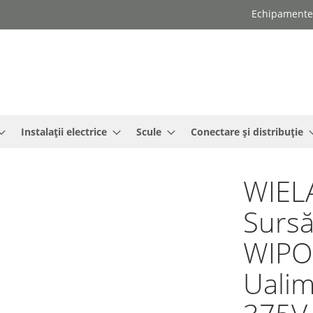
Echipamente e
Instalații electrice
Scule
Conectare și distribuție
WIEL
Sursă
WIPOS
Ualim