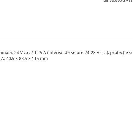
ADAUGATI
lă: 24 V c.c. / 1,25 A (interval de setare 24-28 V c.c.), protecție su
 x A: 40,5 × 88,5 × 115 mm