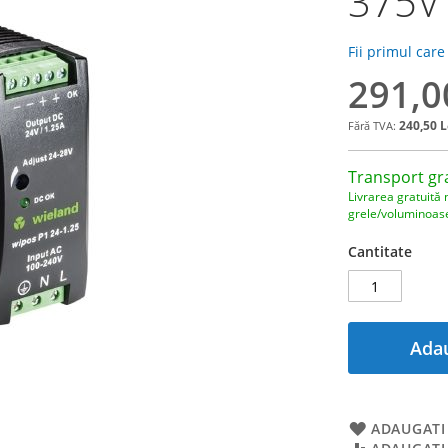
375V
Fii primul care
291,0
240,50 L
Transport gr
Livrarea gratuită 
grele/voluminoas
Cantitate
Adau
ADAUGATI 