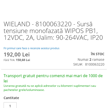
WIELAND - 8100063220 - Sursă
Skip
to
tensiune monofazată WIPOS PB1,
the
12VDC, 2A, Ualim: 90-264VAC, IP20
beginning
of
the
Fii primul care face o recenzie acestui produs
images
192,00 Lei
ÎN STOC
gallery
Numai
2
ramase
158,68 Lei
SKU
8100063220
Transport gratuit pentru comenzi mai mari de 1000 de
lei
Livrarea gratuită nu se aplică adreselor cu kilometri suplimentari sau
pachetelor grele/voluminoase.
Cantitate