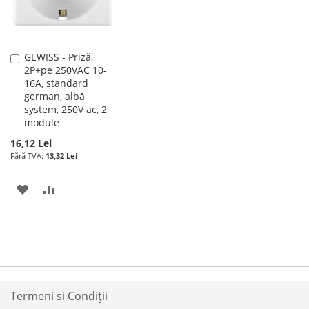
GEWISS - Priză,
Adauga
2P+pe 250VAC 10-
în
16A, standard
cos
german, albă
system, 250V ac, 2
module
16,12 Lei
13,32 Lei
ADAUGATI
ADAUGATI
LA
PENTRU
LISTA
COMPARARE
DE
DORINTE
Termeni si Condiții