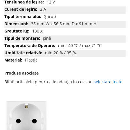
12 V
2 A
Şurub
35 mm W x 56.5 mm D x 91 mm H
130 g
şină
min -40 °C / max 71 °C
min 20 % / 95 %
Plastic
Produse asociate
Bifati articolele pentru a le adauga in cos sau
selectare toate