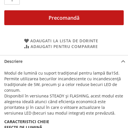
Precomandă
ADAUGATI LA LISTA DE DORINTE
ADAUGATI PENTRU COMPARARE
Descriere
Modul de lumină cu suport tradițional pentru lampă Ba15d.
Permite utilizarea becurilor incandescente cu incandescență
tradiționale de 5W, precum și a celor reduse becuri LED de
consum.
Disponibil în versiunea STEADY și FLASHING, acest modul este
alegerea ideală atunci când eficiența economică este
prioritatea și în cazul în care o viitoare actualizare la
versiunea LED (becuri sau modul integrat) este prevăzută.
CARACTERISTICI CHEIE
EFECTE DE LUMINĂ