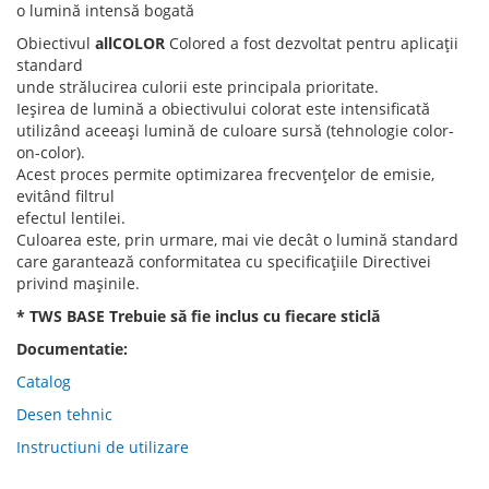
o lumină intensă bogată
Obiectivul
allCOLOR
Colored a fost dezvoltat pentru aplicații
standard
unde strălucirea culorii este principala prioritate.
Ieșirea de lumină a obiectivului colorat este intensificată
utilizând aceeași lumină de culoare sursă (tehnologie color-
on-color).
Acest proces permite optimizarea frecvențelor de emisie,
evitând filtrul
efectul lentilei.
Culoarea este, prin urmare, mai vie decât o lumină standard
care garantează conformitatea cu specificațiile Directivei
privind mașinile.
* TWS BASE Trebuie să fie inclus cu fiecare sticlă
Documentatie:
Catalog
Desen tehnic
Instructiuni de utilizare