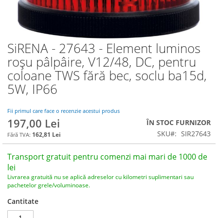
SiRENA - 27643 - Element luminos
Skip
to
roșu pâlpâire, V12/48, DC, pentru
the
coloane TWS fără bec, soclu ba15d,
beginning
of
5W, IP66
the
images
Fii primul care face o recenzie acestui produs
gallery
197,00 Lei
ÎN STOC FURNIZOR
SKU
SIR27643
162,81 Lei
Transport gratuit pentru comenzi mai mari de 1000 de
lei
Livrarea gratuită nu se aplică adreselor cu kilometri suplimentari sau
pachetelor grele/voluminoase.
Cantitate