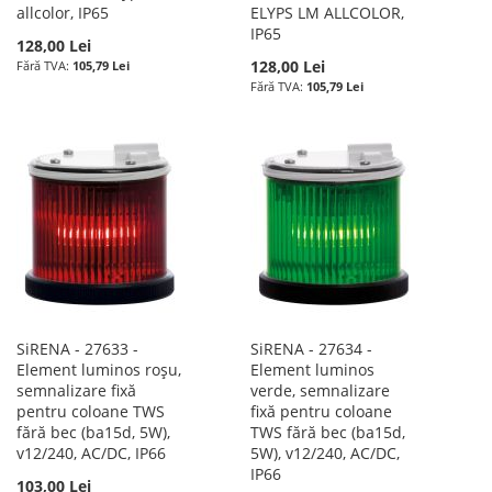
allcolor, IP65
ELYPS LM ALLCOLOR,
IP65
128,00 Lei
128,00 Lei
105,79 Lei
105,79 Lei
SiRENA - 27633 -
SiRENA - 27634 -
Element luminos roșu,
Element luminos
semnalizare fixă
verde, semnalizare
pentru coloane TWS
fixă pentru coloane
fără bec (ba15d, 5W),
TWS fără bec (ba15d,
v12/240, AC/DC, IP66
5W), v12/240, AC/DC,
IP66
103,00 Lei