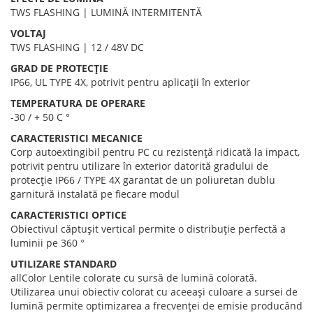
TWS FLASHING | LUMINĂ INTERMITENTĂ
VOLTAJ
TWS FLASHING | 12 / 48V DC
GRAD DE PROTECȚIE
IP66, UL TYPE 4X, potrivit pentru aplicații în exterior
TEMPERATURA DE OPERARE
-30 / + 50 C °
CARACTERISTICI MECANICE
Corp autoextingibil pentru PC cu rezistență ridicată la impact,
potrivit pentru utilizare în exterior datorită gradului de
protecție IP66 / TYPE 4X garantat de un poliuretan dublu
garnitură instalată pe fiecare modul
CARACTERISTICI OPTICE
Obiectivul căptușit vertical permite o distribuție perfectă a
luminii pe 360 ​​°
UTILIZARE STANDARD
allColor Lentile colorate cu sursă de lumină colorată.
Utilizarea unui obiectiv colorat cu aceeași culoare a sursei de
lumină permite optimizarea a frecvenței de emisie producând