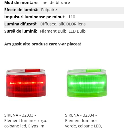
Inel de blocare
Palpaire
110
Diffused, allCOLOR lens
Filament Bulb, LED Bulb
Am gasit alte produse care v-ar placea!
SiRENA - 32333 -
SiRENA - 32334 -
Element luminos roșu,
Element luminos
coloane led, Elyps lm
verde, coloane LED,