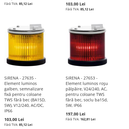
103,00 Lei
85,12 Lei
85,12 Lei
SiRENA - 27635 -
SiRENA - 27653 -
Element luminos
Element luminos roșu
galben, semnalizare
pâlpâire, V24/240, AC,
fixă pentru coloane
pentru coloane TWS
TWS fără bec (BA15D,
fără bec, soclu ba15d,
5W), V12/240, AC/DC,
5W, IP66
IP66
197,00 Lei
103,00 Lei
162,81 Lei
85,12 Lei