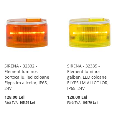
SiRENA - 32332 -
SiRENA - 32335 -
Element luminos
Element luminos
portocaliu, led coloane
galben, LED coloane
Elyps lm allcolor, IP65,
ELYPS LM ALLCOLOR,
24V
IP65, 24V
128,00 Lei
128,00 Lei
105,79 Lei
105,79 Lei