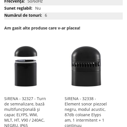
50/60Hz
Nu
6
Am gasit alte produse care v-ar placea!
SiRENA - 32327 - Turn
SiRENA - 32338 -
de semnalizare, bază
Element sonor piezoel
multifuncțională și
negru, modul acustic,
capac ELYPS, WM,
87db coloane Elyps
MLT, HT, V90 / 240AC,
am, 1 intermitent + 1
NEGRU, IP65
continuu