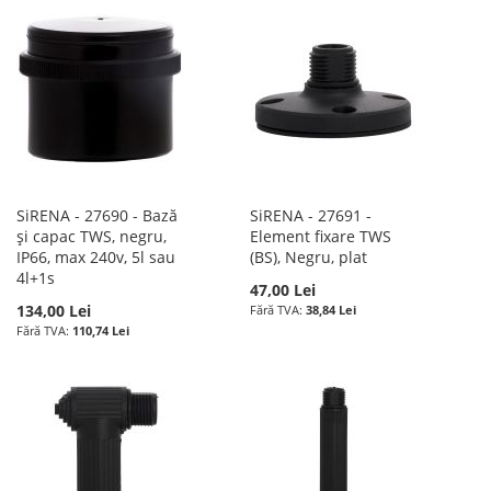
SiRENA - 27690 - Bază
SiRENA - 27691 -
și capac TWS, negru,
Element fixare TWS
IP66, max 240v, 5l sau
(BS), Negru, plat
4l+1s
47,00 Lei
134,00 Lei
38,84 Lei
110,74 Lei