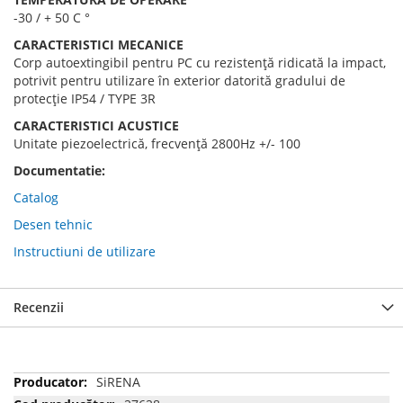
-30 / + 50 C °
CARACTERISTICI MECANICE
Corp autoextingibil pentru PC cu rezistență ridicată la impact,
potrivit pentru utilizare în exterior datorită gradului de
protecție IP54 / TYPE 3R
CARACTERISTICI ACUSTICE
Unitate piezoelectrică, frecvență 2800Hz +/- 100
Documentatie:
Catalog
Desen tehnic
Instructiuni de utilizare
Recenzii
Mai
SiRENA
multe