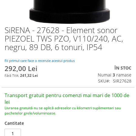
SiRENA - 27628 - Element sonor
Skip
to
PIEZOEL TWS PZO, V110/240, AC,
the
negru, 89 DB, 6 tonuri, IP54
beginning
of
the
Fii primul care face o recenzie acestui produs
images
292,00 Lei
ÎN STOC
gallery
Numai
3
ramase
241,32 Lei
SKU
SIR27628
Transport gratuit pentru comenzi mai mari de 1000 de
lei
Livrarea gratuită nu se aplică adreselor cu kilometri suplimentari sau
pachetelor grele/voluminoase.
Cantitate