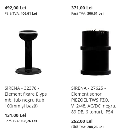
492,00 Lei
371,00 Lei
406,61 Lei
306,61 Lei
SiRENA - 32378 -
SiRENA - 27625 -
Element fixare Elyps
Element sonor
mb, tub negru (tub
PIEZOEL TWS PZO,
100mm și bază)
V12/48, AC/DC, negru,
89 DB, 6 tonuri, IP54
131,00 Lei
252,00 Lei
108,26 Lei
208,26 Lei