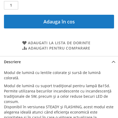
Adauga în cos
ADAUGATI LA LISTA DE DORINTE
ADAUGATI PENTRU COMPARARE
Descriere
Modul de lumină cu lentile colorate și sursă de lumină
colorată.
Modul de lumină cu suport tradițional pentru lampă Ba15d.
Permite utilizarea becurilor incandescente cu incandescență
tradiționale de 5W, precum și a celor reduse becuri LED de
consum.
Disponibil în versiunea STEADY și FLASHING, acest modul este
alegerea ideală atunci când eficiența economică este
prioritatea și în cazul în care o viitoare actualizare la