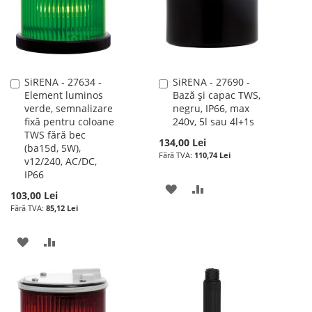
SiRENA - 27634 -
SiRENA - 27690 -
Adauga
Adauga
Element luminos
Bază și capac TWS,
în
în
verde, semnalizare
negru, IP66, max
cos
cos
fixă pentru coloane
240v, 5l sau 4l+1s
TWS fără bec
134,00 Lei
(ba15d, 5W),
110,74 Lei
v12/240, AC/DC,
IP66
ADAUGATI
ADAUGATI
103,00 Lei
85,12 Lei
LA
PENTRU
LISTA
COMPARARE
ADAUGATI
ADAUGATI
DE
LA
PENTRU
DORINTE
LISTA
COMPARARE