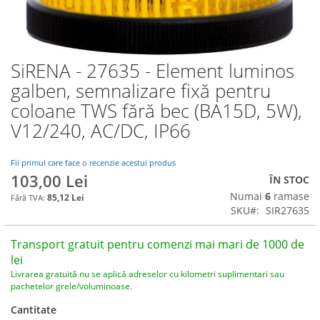
SiRENA - 27635 - Element luminos
Skip
to
galben, semnalizare fixă pentru
the
coloane TWS fără bec (BA15D, 5W),
beginning
of
V12/240, AC/DC, IP66
the
images
Fii primul care face o recenzie acestui produs
gallery
103,00 Lei
ÎN STOC
Numai
6
ramase
85,12 Lei
SKU
SIR27635
Transport gratuit pentru comenzi mai mari de 1000 de
lei
Livrarea gratuită nu se aplică adreselor cu kilometri suplimentari sau
pachetelor grele/voluminoase.
Cantitate