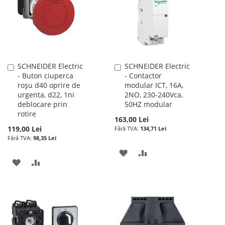
DE
DORINTE
SCHNEIDER Electric
SCHNEIDER Electric
Adauga
Adauga
- Buton ciuperca
- Contactor
în
în
roșu d40 oprire de
modular ICT, 16A,
cos
cos
urgenta, d22, 1ni
2NO, 230-240Vca,
deblocare prin
50HZ modular
rotire
163,00 Lei
119,00 Lei
134,71 Lei
98,35 Lei
ADAUGATI
ADAUGATI
ADAUGATI
ADAUGATI
LA
PENTRU
LA
PENTRU
LISTA
COMPARARE
LISTA
COMPARARE
DE
DE
DORINTE