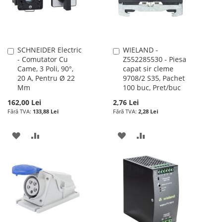
DORINTE
SCHNEIDER Electric
WIELAND -
Adauga
Adauga
- Comutator Cu
Z552285530 - Piesa
în
în
Came, 3 Poli, 90°,
capat sir cleme
cos
cos
20 A, Pentru Ø 22
9708/2 S35, Pachet
Mm
100 buc, Pret/buc
162,00 Lei
2,76 Lei
133,88 Lei
2,28 Lei
ADAUGATI
ADAUGATI
ADAUGATI
ADAUGATI
LA
PENTRU
LA
PENTRU
LISTA
COMPARARE
LISTA
COMPARARE
DE
DE
DORINTE
DORINTE