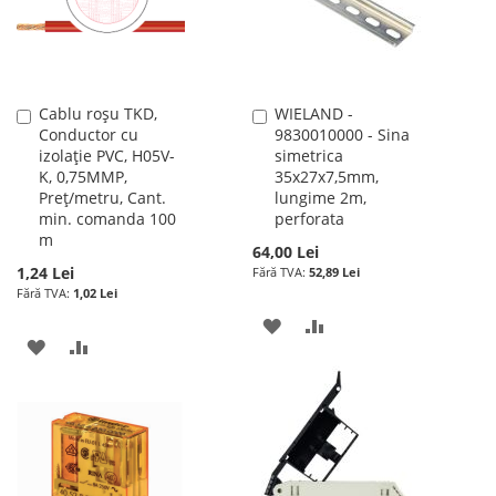
DORINTE
Cablu roșu TKD,
WIELAND -
Adauga
Adauga
Conductor cu
9830010000 - Sina
în
în
izolație PVC, H05V-
simetrica
cos
cos
K, 0,75MMP,
35x27x7,5mm,
Preț/metru, Cant.
lungime 2m,
min. comanda 100
perforata
m
64,00 Lei
1,24 Lei
52,89 Lei
1,02 Lei
ADAUGATI
ADAUGATI
ADAUGATI
ADAUGATI
LA
PENTRU
LA
PENTRU
LISTA
COMPARARE
LISTA
COMPARARE
DE
DE
DORINTE