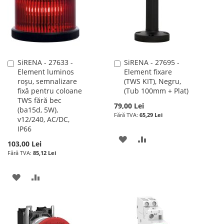
DE
DORINTE
SiRENA - 27633 -
SiRENA - 27695 -
Adauga
Adauga
Element luminos
Element fixare
în
în
roșu, semnalizare
(TWS KIT), Negru,
cos
cos
fixă pentru coloane
(Tub 100mm + Plat)
TWS fără bec
79,00 Lei
(ba15d, 5W),
65,29 Lei
v12/240, AC/DC,
IP66
ADAUGATI
ADAUGATI
103,00 Lei
85,12 Lei
LA
PENTRU
LISTA
COMPARARE
ADAUGATI
ADAUGATI
DE
LA
PENTRU
DORINTE
LISTA
COMPARARE