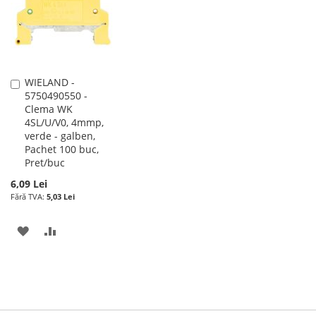
DORINTE
DORINTE
WIELAND -
Adauga
5750490550 -
în
Clema WK
cos
4SL/U/V0, 4mmp,
verde - galben,
Pachet 100 buc,
Pret/buc
6,09 Lei
5,03 Lei
ADAUGATI
ADAUGATI
LA
PENTRU
LISTA
COMPARARE
DE