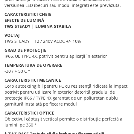
versiunea LED (becuri sau modul integrat) este prevăzută.
CARACTERISTICI CHEIE
EFECTE DE LUMINĂ
TWS STEADY | LUMINA STABILA
VOLTAJ
TWS STEADY | 12 / 240V ACDC +/- 10%
GRAD DE PROTECȚIE
IP66, UL TYPE 4X, potrivit pentru aplicații în exterior
TEMPERATURA DE OPERARE
-30 / + 50 C °
CARACTERISTICI MECANICE
Corp autoextingibil pentru PC cu rezistență ridicată la impact,
potrivit pentru utilizare în exterior datorită gradului de
protecție IP66 / TYPE 4X garantat de un poliuretan dublu
garnitură instalată pe fiecare modul
CARACTERISTICI OPTICE
Obiectivul căptușit vertical permite o distribuție perfectă a
luminii pe 360 °
* TWS BASE Trebuie să fie inclus cu fiecare sticlă