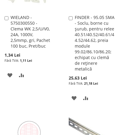
WIELAND -
FINDER - 95.05 SMA
Adauga
Adauga
5750300550 -
- Soclu, borne cu
în
în
Clema WK 2,5/U/V0,
şurub, pentru relee
cos
cos
24A, 1000V,
40.51/40.52/40.61/4
2,5mmp, gri, Pachet
4.52/44.62, preia
100 buc, Pret/buc
module
99.02/86.10/86.20;
1,34 Lei
echipat cu clemă
1,11 Lei
de reţinere
metalică
ADAUGATI
ADAUGATI
25,63 Lei
21,18 Lei
LA
PENTRU
LISTA
COMPARARE
ADAUGATI
ADAUGATI
DE
LA
PENTRU
DORINTE
LISTA
COMPARARE
DE