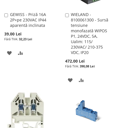
GEWISS - Priză 16A
WIELAND -
Adauga
Adauga
2P+pe 230VAC IP44
8100061300 - Sursă
în
în
aparentă inclinata
tensiune
cos
cos
monofazată WIPOS
39,00 Lei
P1, 24VDC, 5A,
32,23 Lei
Ualim: 115/
230VAC/ 210-375
ADAUGATI
ADAUGATI
VDC, IP20
472,00 Lei
LA
PENTRU
390,08 Lei
LISTA
COMPARARE
ADAUGATI
ADAUGATI
DE
LA
PENTRU
DORINTE
LISTA
COMPARARE
DE
DORINTE