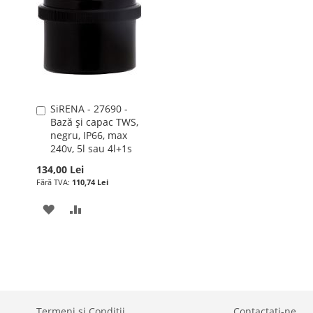
SiRENA - 27690 -
Adauga
Bază și capac TWS,
în
negru, IP66, max
cos
240v, 5l sau 4l+1s
134,00 Lei
110,74 Lei
ADAUGATI
ADAUGATI
LA
PENTRU
LISTA
COMPARARE
DE
DORINTE
Termeni si Condiții
Contactati-ne