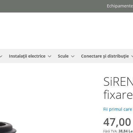
Echipamente e
Instalații electrice
Scule
Conectare și distribuție
SiREN
fixar
Fii primul care
47,00
38,84 Le