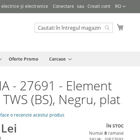
Limba
lectrice și electronice
Conectare
Creati cont
RO
Cosul 
Cautare
Cautare
Oferte Promo
Carcase
A - 27691 - Element
e TWS (BS), Negru, plat
 face o recenzie acestui produs
 Lei
ÎN STOC
Numai
8
ramase
i
SKU
SIR27691