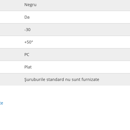
Negru
Da
-30
+50°
PC
Plat
Șuruburile standard nu sunt furnizate
te