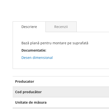
Skip
to
Descriere
Recenzii
the
beginning
of
the
Bază plană pentru montare pe suprafată
images
Documentatie:
gallery
Desen dimensional
Mai
Producator
multe
informatii
Cod producător
Unitate de măsura