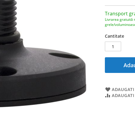
Transport gr
Livrarea gratuită 
grele/voluminoas
Cantitate
Adau
ADAUGATI 
ADAUGATI