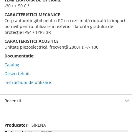
-30 / + 50 C °
CARACTERISTICI MECANICE
Corp autoextingibil pentru PC cu rezistență ridicată la impact,
potrivit pentru utilizare în exterior datorită gradului de
protecție IP54 / TYPE 3R
CARACTERISTICI ACUSTICE
Unitate piezoelectrică, frecvență 2800Hz +/- 100
Documentatie:
Catalog
Desen tehnic
Instructiuni de utilizare
Recenzii
Mai
SiRENA
multe