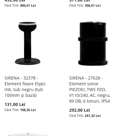
406,61 Lei
306,61 Lei
SiRENA - 32378 -
SiRENA - 27628 -
Element fixare Elyps
Element sonor
mb, tub negru (tub
PIEZOEL TWS PZO,
100mm și bază)
V110/240, AC, negru,
89 DB, 6 tonuri, IP54
131,00 Lei
292,00 Lei
108,26 Lei
241,32 Lei