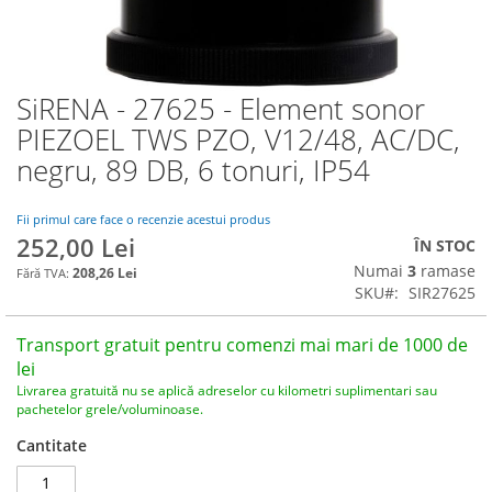
SiRENA - 27625 - Element sonor
Skip
to
PIEZOEL TWS PZO, V12/48, AC/DC,
the
negru, 89 DB, 6 tonuri, IP54
beginning
of
the
Fii primul care face o recenzie acestui produs
images
252,00 Lei
ÎN STOC
gallery
Numai
3
ramase
208,26 Lei
SKU
SIR27625
Transport gratuit pentru comenzi mai mari de 1000 de
lei
Livrarea gratuită nu se aplică adreselor cu kilometri suplimentari sau
pachetelor grele/voluminoase.
Cantitate