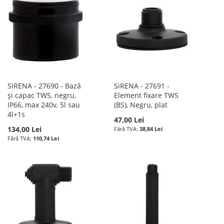
SiRENA - 27690 - Bază
SiRENA - 27691 -
și capac TWS, negru,
Element fixare TWS
IP66, max 240v, 5l sau
(BS), Negru, plat
4l+1s
47,00 Lei
134,00 Lei
38,84 Lei
110,74 Lei