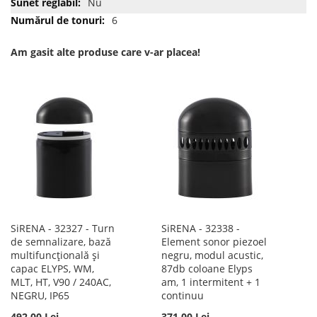
Nu
6
Am gasit alte produse care v-ar placea!
SiRENA - 32327 - Turn
SiRENA - 32338 -
de semnalizare, bază
Element sonor piezoel
multifuncțională și
negru, modul acustic,
capac ELYPS, WM,
87db coloane Elyps
MLT, HT, V90 / 240AC,
am, 1 intermitent + 1
NEGRU, IP65
continuu
492,00 Lei
371,00 Lei