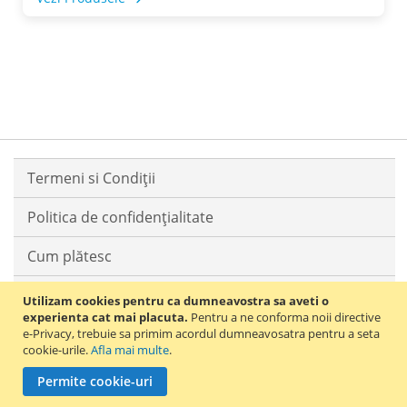
Termeni si Condiții
Politica de confidențialitate
Cum plătesc
Livrarea comenzilor
Utilizam cookies pentru ca dumneavostra sa aveti o
experienta cat mai placuta.
Pentru a ne conforma noii directive
Returnarea produselor
e-Privacy, trebuie sa primim acordul dumneavosatra pentru a seta
cookie-urile.
Afla mai multe
.
Contact
Permite cookie-uri