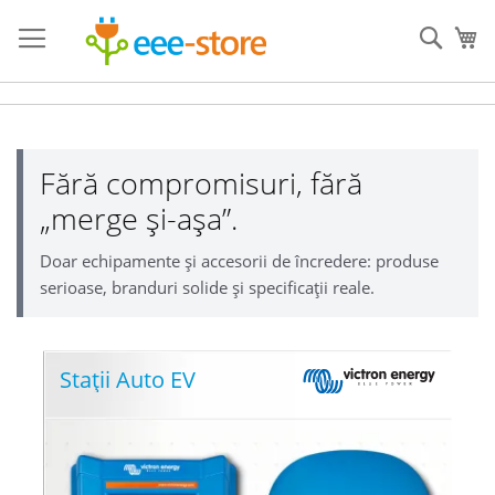
Mergeti
la
Cauta
Co
Continut
Fără compromisuri, fără
„merge și-așa”.
Doar echipamente și accesorii de încredere: produse
serioase, branduri solide și specificații reale.
Stații Auto EV