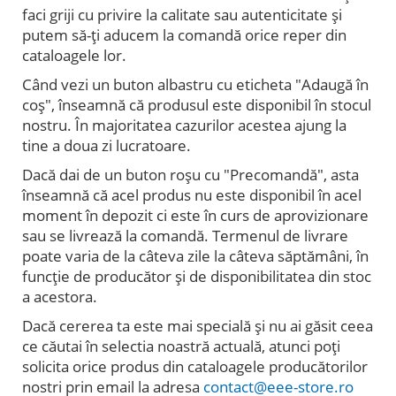
faci griji cu privire la calitate sau autenticitate și
putem să-ți aducem la comandă orice reper din
cataloagele lor.
Când vezi un buton albastru cu eticheta "Adaugă în
coș", înseamnă că produsul este disponibil în stocul
nostru. În majoritatea cazurilor acestea ajung la
tine a doua zi lucratoare.
Dacă dai de un buton roșu cu "Precomandă", asta
înseamnă că acel produs nu este disponibil în acel
moment în depozit ci este în curs de aprovizionare
sau se livrează la comandă. Termenul de livrare
poate varia de la câteva zile la câteva săptămâni, în
funcție de producător și de disponibilitatea din stoc
a acestora.
Dacă cererea ta este mai specială și nu ai găsit ceea
ce căutai în selectia noastră actuală, atunci poți
solicita orice produs din cataloagele producătorilor
nostri prin email la adresa
contact@eee-store.ro