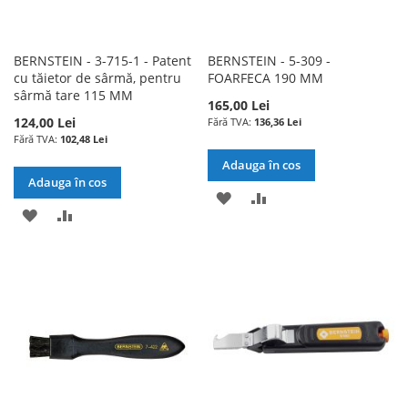
BERNSTEIN - 3-715-1 - Patent
BERNSTEIN - 5-309 -
cu tăietor de sârmă, pentru
FOARFECA 190 MM
sârmă tare 115 MM
165,00 Lei
124,00 Lei
136,36 Lei
102,48 Lei
Adauga în cos
Adauga în cos
ADAUGATI
ADAUGATI
ADAUGATI
ADAUGATI
LA
PENTRU
LA
PENTRU
LISTA
COMPARARE
LISTA
COMPARARE
DE
DE
DORINTE
DORINTE