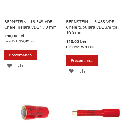
BERNSTEIN - 16-543-VDE -
BERNSTEIN - 16-485-VDE -
Cheie inelară VDE 17,0 mm
Cheie tubulară VDE 3/8 țoli,
10,0 mm
190,00 Lei
110,00 Lei
157,02 Lei
90,91 Lei
Precomandă
Precomandă
ADAUGATI
ADAUGATI
ADAUGATI
ADAUGATI
LA
PENTRU
LA
PENTRU
LISTA
COMPARARE
LISTA
COMPARARE
DE
DE
DORINTE
DORINTE