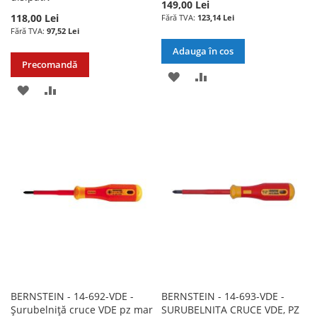
149,00 Lei
118,00 Lei
123,14 Lei
97,52 Lei
Adauga în cos
Precomandă
ADAUGATI
ADAUGATI
ADAUGATI
ADAUGATI
LA
PENTRU
LA
PENTRU
LISTA
COMPARARE
LISTA
COMPARARE
DE
DE
DORINTE
DORINTE
BERNSTEIN - 14-692-VDE -
BERNSTEIN - 14-693-VDE -
Șurubelniță cruce VDE pz mar
SURUBELNITA CRUCE VDE, PZ