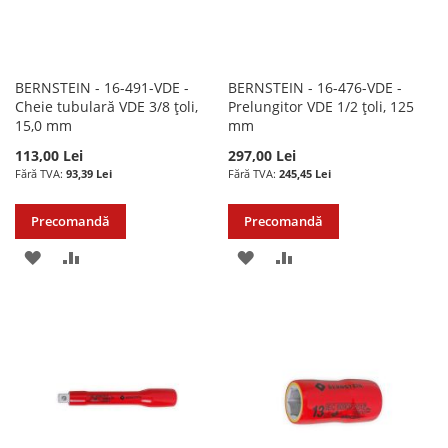
BERNSTEIN - 16-491-VDE -
BERNSTEIN - 16-476-VDE -
Cheie tubulară VDE 3/8 țoli,
Prelungitor VDE 1/2 țoli, 125
15,0 mm
mm
113,00 Lei
297,00 Lei
93,39 Lei
245,45 Lei
Precomandă
Precomandă
ADAUGATI
ADAUGATI
ADAUGATI
ADAUGATI
LA
PENTRU
LA
PENTRU
LISTA
COMPARARE
LISTA
COMPARARE
DE
DE
DORINTE
DORINTE