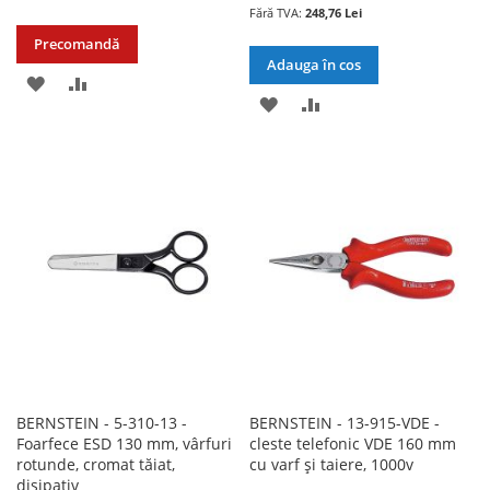
248,76 Lei
Precomandă
Adauga în cos
ADAUGATI
ADAUGATI
ADAUGATI
ADAUGATI
LA
PENTRU
LA
PENTRU
LISTA
COMPARARE
LISTA
COMPARARE
DE
DE
DORINTE
DORINTE
BERNSTEIN - 5-310-13 -
BERNSTEIN - 13-915-VDE -
Foarfece ESD 130 mm, vârfuri
cleste telefonic VDE 160 mm
rotunde, cromat tăiat,
cu varf și taiere, 1000v
disipativ