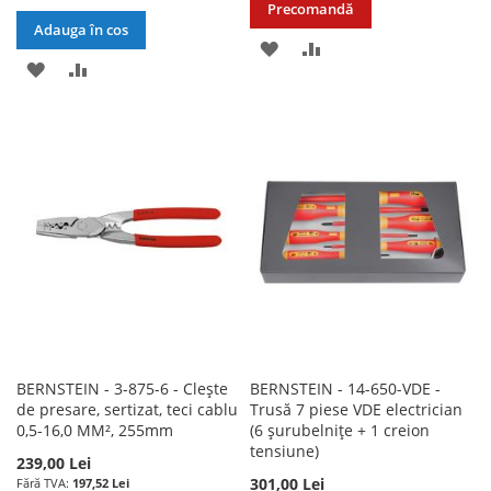
Precomandă
Adauga în cos
ADAUGATI
ADAUGATI
ADAUGATI
ADAUGATI
LA
PENTRU
LA
PENTRU
LISTA
COMPARARE
LISTA
COMPARARE
DE
DE
DORINTE
DORINTE
BERNSTEIN - 3-875-6 - Clește
BERNSTEIN - 14-650-VDE -
de presare, sertizat, teci cablu
Trusă 7 piese VDE electrician
0,5-16,0 MM², 255mm
(6 șurubelnițe + 1 creion
tensiune)
239,00 Lei
301,00 Lei
197,52 Lei