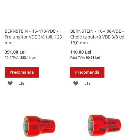
BERNSTEIN - 16-478-VDE -
BERNSTEIN - 16-488-VDE -
Prelungitor VDE 3/8 țoli, 125
Cheie tubulară VDE 3/8 țoli,
mm
13,0 mm
391,00 Lei
110,00 Lei
323,14 Lei
90,91 Lei
Precomandă
Precomandă
ADAUGATI
ADAUGATI
ADAUGATI
ADAUGATI
LA
PENTRU
LA
PENTRU
LISTA
COMPARARE
LISTA
COMPARARE
DE
DE
DORINTE
DORINTE