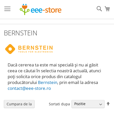
Mergeti
la
Cauta
Co
Continut
BERNSTEIN
Dacă cererea ta este mai specială și nu ai găsit
ceea ce căutai în selectia noastră actuală, atunci
poți solicita orice produs din catalogul
producătorului
Bernstein
, prin email la adresa
contact@eee-store.ro
Se
Sortati dupa
Cumpara de la
de