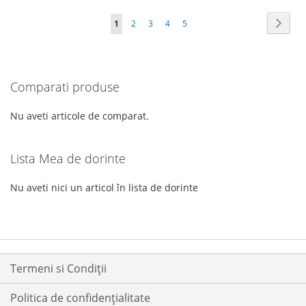
LA
PENTRU
LA
PENTRU
Pagina
Pagin
Urmat
în
Pagina
Pagina
Pagina
Pagina
1
2
3
4
5
LISTA
COMPARARE
LISTA
COMPARARE
acest
DE
DE
moment
DORINTE
DORINTE
Comparati produse
cititi
pagina
Nu aveti articole de comparat.
Lista Mea de dorinte
Nu aveti nici un articol în lista de dorinte
Termeni si Condiții
Politica de confidențialitate