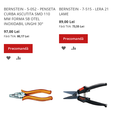
BERNSTEIN - 5-052 - PENSETA
BERNSTEIN - 7-515 - LERA 21
CURBA ASCUTITA SMD 110
LAME
MM FORMA 5B OTEL
89,00 Lei
INOXIDABIL UNGHI 30°
73,55 Lei
97,00 Lei
80,17 Lei
Precomandă
ADAUGATI
ADAUGATI
Precomandă
LA
PENTRU
ADAUGATI
ADAUGATI
LISTA
COMPARARE
LA
PENTRU
DE
LISTA
COMPARARE
DORINTE
DE
DORINTE