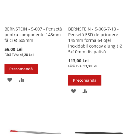
BERNSTEIN - 5-007 - Pensetă
BERNSTEIN - 5-006-7-13 -
pentru componente 145mm
Pensetă ESD de prindere
fălci Ø 5x5mm
145mm forma 64 oțel
inoxidabil concav alungit Ø
56,00 Lei
5x10mm disipativă
46,28 Lei
113,00 Lei
93,39 Lei
Precomandă
ADAUGATI
ADAUGATI
Precomandă
LA
PENTRU
ADAUGATI
ADAUGATI
LISTA
COMPARARE
LA
PENTRU
DE
LISTA
COMPARARE
DORINTE
DE
DORINTE