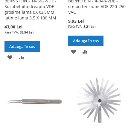
BERNSTEIN - 14-652-VDE -
BERNSTEIN - 4-343-VDE -
Surubelnita dreapta VDE
creion tensiune VDE 220-250
grosime lama 0,6X3,5MM,
VAC
latime lama 3.5 X 100 MM
9,93 Lei
43,00 Lei
8,21 Lei
35,54 Lei
Adauga în cos
Adauga în cos
ADAUGATI
ADAUGATI
ADAUGATI
ADAUGATI
LA
PENTRU
LA
PENTRU
LISTA
COMPARARE
LISTA
COMPARARE
DE
DE
DORINTE
DORINTE