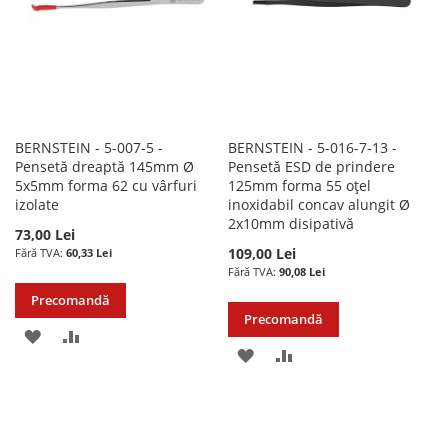
BERNSTEIN - 5-007-5 -
BERNSTEIN - 5-016-7-13 -
Pensetă dreaptă 145mm Ø
Pensetă ESD de prindere
5x5mm forma 62 cu vârfuri
125mm forma 55 oțel
izolate
inoxidabil concav alungit Ø
2x10mm disipativă
73,00 Lei
109,00 Lei
60,33 Lei
90,08 Lei
Precomandă
Precomandă
ADAUGATI
ADAUGATI
ADAUGATI
ADAUGATI
LA
PENTRU
LA
PENTRU
LISTA
COMPARARE
LISTA
COMPARARE
DE