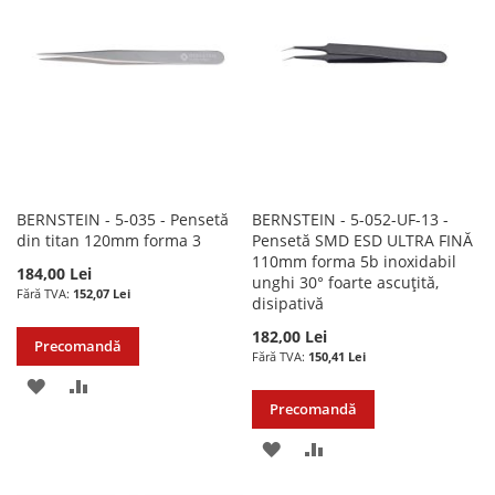
DE
DORINTE
DORINTE
BERNSTEIN - 5-035 - Pensetă
BERNSTEIN - 5-052-UF-13 -
din titan 120mm forma 3
Pensetă SMD ESD ULTRA FINĂ
110mm forma 5b inoxidabil
184,00 Lei
unghi 30° foarte ascuțită,
152,07 Lei
disipativă
182,00 Lei
Precomandă
150,41 Lei
ADAUGATI
ADAUGATI
Precomandă
LA
PENTRU
ADAUGATI
ADAUGATI
LISTA
COMPARARE
LA
PENTRU