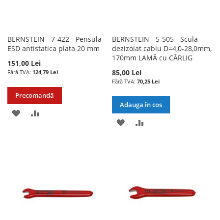
BERNSTEIN - 7-422 - Pensula
BERNSTEIN - 5-505 - Scula
ESD antistatica plata 20 mm
dezizolat cablu D=4,0-28,0mm,
170mm LAMĂ cu CÂRLIG
151,00 Lei
85,00 Lei
124,79 Lei
70,25 Lei
Precomandă
Adauga în cos
ADAUGATI
ADAUGATI
ADAUGATI
ADAUGATI
LA
PENTRU
LA
PENTRU
LISTA
COMPARARE
LISTA
COMPARARE
DE
DE
DORINTE
DORINTE