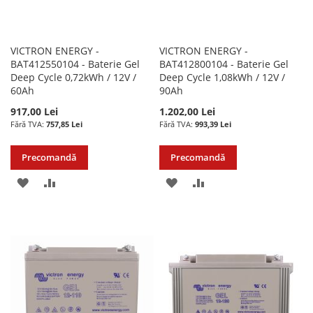
VICTRON ENERGY -
VICTRON ENERGY -
BAT412550104 - Baterie Gel
BAT412800104 - Baterie Gel
Deep Cycle 0,72kWh / 12V /
Deep Cycle 1,08kWh / 12V /
60Ah
90Ah
917,00 Lei
1.202,00 Lei
757,85 Lei
993,39 Lei
Precomandă
Precomandă
ADAUGATI
ADAUGATI
ADAUGATI
ADAUGATI
LA
PENTRU
LA
PENTRU
LISTA
COMPARARE
LISTA
COMPARARE
DE
DE
DORINTE
DORINTE