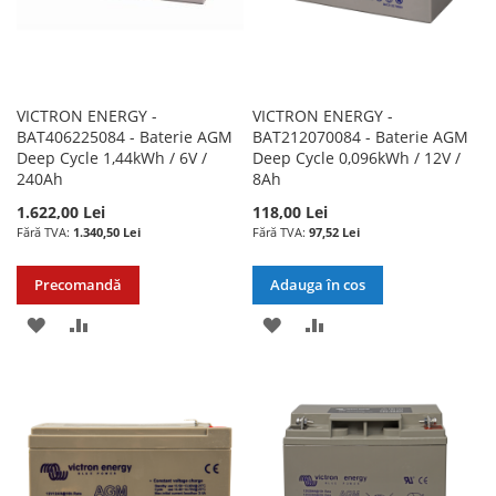
VICTRON ENERGY -
VICTRON ENERGY -
BAT406225084 - Baterie AGM
BAT212070084 - Baterie AGM
Deep Cycle 1,44kWh / 6V /
Deep Cycle 0,096kWh / 12V /
240Ah
8Ah
1.622,00 Lei
118,00 Lei
1.340,50 Lei
97,52 Lei
Precomandă
Adauga în cos
ADAUGATI
ADAUGATI
ADAUGATI
ADAUGATI
LA
PENTRU
LA
PENTRU
LISTA
COMPARARE
LISTA
COMPARARE
DE
DE
DORINTE
DORINTE