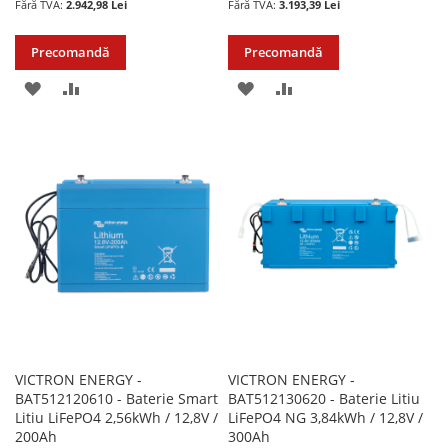
2.942,98 Lei
3.193,39 Lei
Precomandă
Precomandă
ADAUGATI
ADAUGATI
ADAUGATI
ADAUGATI
LA
PENTRU
LA
PENTRU
LISTA
COMPARARE
LISTA
COMPARARE
DE
DE
DORINTE
DORINTE
VICTRON ENERGY -
VICTRON ENERGY -
BAT512120610 - Baterie Smart
BAT512130620 - Baterie Litiu
Litiu LiFePO4 2,56kWh / 12,8V /
LiFePO4 NG 3,84kWh / 12,8V /
200Ah
300Ah