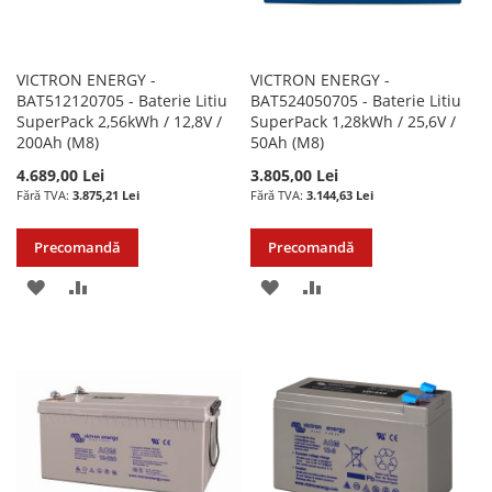
VICTRON ENERGY -
VICTRON ENERGY -
BAT512120705 - Baterie Litiu
BAT524050705 - Baterie Litiu
SuperPack 2,56kWh / 12,8V /
SuperPack 1,28kWh / 25,6V /
200Ah (M8)
50Ah (M8)
4.689,00 Lei
3.805,00 Lei
3.875,21 Lei
3.144,63 Lei
Precomandă
Precomandă
ADAUGATI
ADAUGATI
ADAUGATI
ADAUGATI
LA
PENTRU
LA
PENTRU
LISTA
COMPARARE
LISTA
COMPARARE
DE
DE
DORINTE
DORINTE