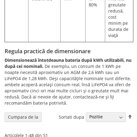
80%
greutate
redusă,
cost
minim pe
durata de
viață
Regula practică de dimensionare
Dimensionează întotdeauna bateria după kWh utilizabili, nu
după cei nominali.
De exemplu, un consum de 1 kWh pe
noapte necesită aproximativ un AGM de 2,6 kWh sau un
LiFePO4 de 1,28 kWh. Deși capacitățile nominale sunt diferite,
ambele acoperă același consum real, însă LiFePO4 va oferi de
aproximativ cinci ori mai multe cicluri și o greutate mult mai
redusă. Dacă ai nevoie de ajutor, contactează-ne și îți
recomandăm bateria potrivită.
Se
Sortati dupa
Cumpara de la
de
Articolele
1
-
48
din
51