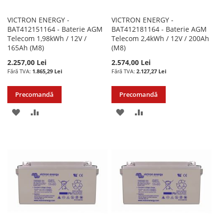
VICTRON ENERGY -
VICTRON ENERGY -
BAT412151164 - Baterie AGM
BAT412181164 - Baterie AGM
Telecom 1,98kWh / 12V /
Telecom 2,4kWh / 12V / 200Ah
165Ah (M8)
(M8)
2.257,00 Lei
2.574,00 Lei
1.865,29 Lei
2.127,27 Lei
Precomandă
Precomandă
ADAUGATI
ADAUGATI
ADAUGATI
ADAUGATI
LA
PENTRU
LA
PENTRU
LISTA
COMPARARE
LISTA
COMPARARE
DE
DE
DORINTE
DORINTE