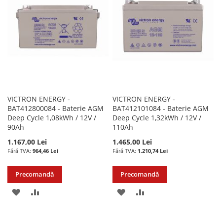
DE
DE
DORINTE
DORINTE
VICTRON ENERGY -
VICTRON ENERGY -
BAT412800084 - Baterie AGM
BAT412101084 - Baterie AGM
Deep Cycle 1,08kWh / 12V /
Deep Cycle 1,32kWh / 12V /
90Ah
110Ah
1.167,00 Lei
1.465,00 Lei
964,46 Lei
1.210,74 Lei
Precomandă
Precomandă
ADAUGATI
ADAUGATI
ADAUGATI
ADAUGATI
LA
PENTRU
LA
PENTRU