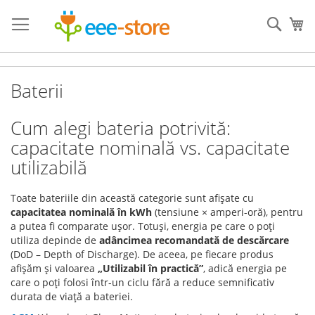
Mergeti
la
Cauta
Co
Continut
Baterii
Cum alegi bateria potrivită:
capacitate nominală vs. capacitate
utilizabilă
Toate bateriile din această categorie sunt afișate cu
capacitatea nominală în kWh
(tensiune × amperi-oră), pentru
a putea fi comparate ușor. Totuși, energia pe care o poți
utiliza depinde de
adâncimea recomandată de descărcare
(DoD – Depth of Discharge). De aceea, pe fiecare produs
afișăm și valoarea
„Utilizabil în practică”
, adică energia pe
care o poți folosi într-un ciclu fără a reduce semnificativ
durata de viață a bateriei.