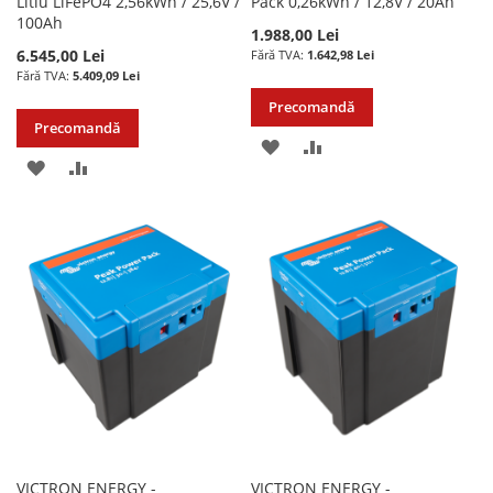
Litiu LiFePO4 2,56kWh / 25,6V /
Pack 0,26kWh / 12,8V / 20Ah
100Ah
1.988,00 Lei
6.545,00 Lei
1.642,98 Lei
5.409,09 Lei
Precomandă
Precomandă
ADAUGATI
ADAUGATI
ADAUGATI
ADAUGATI
LA
PENTRU
LA
PENTRU
LISTA
COMPARARE
LISTA
COMPARARE
DE
DE
DORINTE
DORINTE
VICTRON ENERGY -
VICTRON ENERGY -