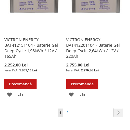
VICTRON ENERGY -
VICTRON ENERGY -
BAT412151104 - Baterie Gel
BAT412201104 - Baterie Gel
Deep Cycle 1,98kWh / 12V /
Deep Cycle 2,64kWh / 12V /
165Ah
220Ah
2.252,00 Lei
2.755,00 Lei
1.861,16 Lei
2.276,86 Lei
Precomandă
Precomandă
ADAUGATI
ADAUGATI
ADAUGATI
ADAUGATI
LA
PENTRU
LA
PENTRU
Pagina
Pagin
Urmat
în
Pagina
1
2
LISTA
COMPARARE
LISTA
COMPARARE
acest
DE
DE
moment