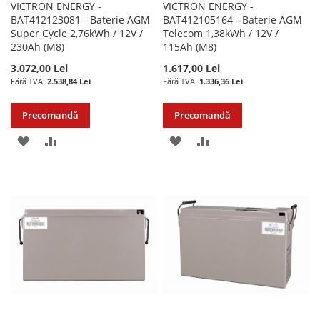
VICTRON ENERGY -
VICTRON ENERGY -
BAT412123081 - Baterie AGM
BAT412105164 - Baterie AGM
Super Cycle 2,76kWh / 12V /
Telecom 1,38kWh / 12V /
230Ah (M8)
115Ah (M8)
3.072,00 Lei
1.617,00 Lei
2.538,84 Lei
1.336,36 Lei
Precomandă
Precomandă
ADAUGATI
ADAUGATI
ADAUGATI
ADAUGATI
LA
PENTRU
LA
PENTRU
LISTA
COMPARARE
LISTA
COMPARARE
DE
DE
DORINTE
DORINTE