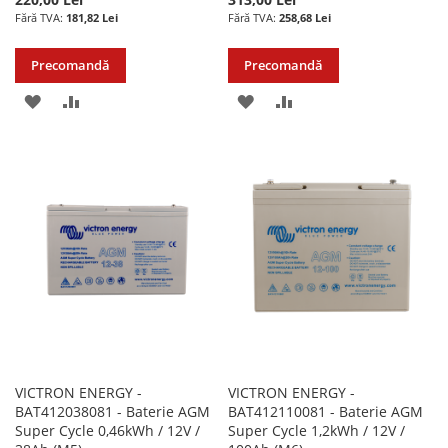
181,82 Lei
258,68 Lei
Precomandă
Precomandă
ADAUGATI
ADAUGATI
ADAUGATI
ADAUGATI
LA
PENTRU
LA
PENTRU
LISTA
COMPARARE
LISTA
COMPARARE
DE
DE
DORINTE
DORINTE
VICTRON ENERGY -
VICTRON ENERGY -
BAT412038081 - Baterie AGM
BAT412110081 - Baterie AGM
Super Cycle 0,46kWh / 12V /
Super Cycle 1,2kWh / 12V /