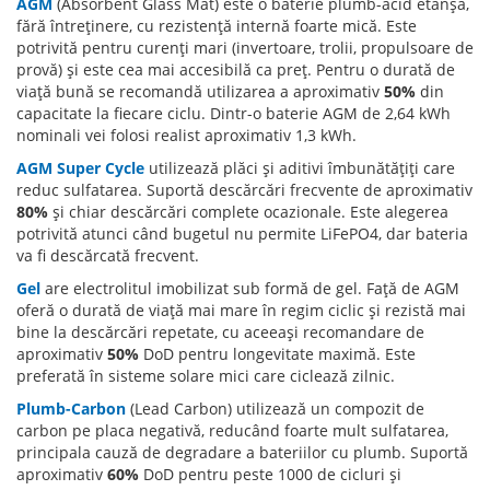
AGM
(Absorbent Glass Mat) este o baterie plumb-acid etanșă,
fără întreținere, cu rezistență internă foarte mică. Este
potrivită pentru curenți mari (invertoare, trolii, propulsoare de
provă) și este cea mai accesibilă ca preț. Pentru o durată de
viață bună se recomandă utilizarea a aproximativ
50%
din
capacitate la fiecare ciclu. Dintr-o baterie AGM de 2,64 kWh
nominali vei folosi realist aproximativ 1,3 kWh.
AGM Super Cycle
utilizează plăci și aditivi îmbunătățiți care
reduc sulfatarea. Suportă descărcări frecvente de aproximativ
80%
și chiar descărcări complete ocazionale. Este alegerea
potrivită atunci când bugetul nu permite LiFePO4, dar bateria
va fi descărcată frecvent.
Gel
are electrolitul imobilizat sub formă de gel. Față de AGM
oferă o durată de viață mai mare în regim ciclic și rezistă mai
bine la descărcări repetate, cu aceeași recomandare de
aproximativ
50%
DoD pentru longevitate maximă. Este
preferată în sisteme solare mici care ciclează zilnic.
Plumb-Carbon
(Lead Carbon) utilizează un compozit de
carbon pe placa negativă, reducând foarte mult sulfatarea,
principala cauză de degradare a bateriilor cu plumb. Suportă
aproximativ
60%
DoD pentru peste 1000 de cicluri și