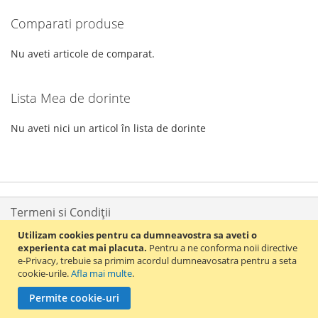
DORINTE
DORINTE
Comparati produse
cititi
pagina
Nu aveti articole de comparat.
Lista Mea de dorinte
Nu aveti nici un articol în lista de dorinte
Termeni si Condiții
Utilizam cookies pentru ca dumneavostra sa aveti o
Politica de confidențialitate
experienta cat mai placuta.
Pentru a ne conforma noii directive
e-Privacy, trebuie sa primim acordul dumneavosatra pentru a seta
Cum plătesc
cookie-urile.
Afla mai multe
.
Permite cookie-uri
Livrarea comenzilor