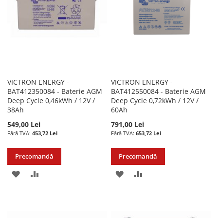
DORINTE
DORINTE
VICTRON ENERGY -
VICTRON ENERGY -
BAT412350084 - Baterie AGM
BAT412550084 - Baterie AGM
Deep Cycle 0,46kWh / 12V /
Deep Cycle 0,72kWh / 12V /
38Ah
60Ah
549,00 Lei
791,00 Lei
453,72 Lei
653,72 Lei
Precomandă
Precomandă
ADAUGATI
ADAUGATI
ADAUGATI
ADAUGATI
LA
PENTRU
LA
PENTRU
LISTA
COMPARARE
LISTA
COMPARARE