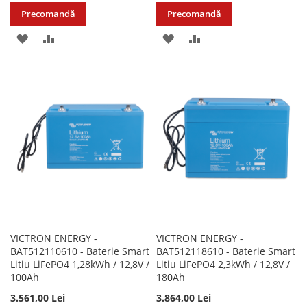
Precomandă
Precomandă
ADAUGATI
ADAUGATI
ADAUGATI
ADAUGATI
LA
PENTRU
LA
PENTRU
LISTA
COMPARARE
LISTA
COMPARARE
DE
DE
DORINTE
DORINTE
VICTRON ENERGY -
VICTRON ENERGY -
BAT512110610 - Baterie Smart
BAT512118610 - Baterie Smart
Litiu LiFePO4 1,28kWh / 12,8V /
Litiu LiFePO4 2,3kWh / 12,8V /
100Ah
180Ah
3.561,00 Lei
3.864,00 Lei