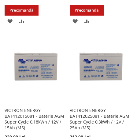
Precomandă
Precomandă
ADAUGATI
ADAUGATI
ADAUGATI
ADAUGATI
LA
PENTRU
LA
PENTRU
LISTA
COMPARARE
LISTA
COMPARARE
DE
DE
DORINTE
DORINTE
VICTRON ENERGY -
VICTRON ENERGY -
BAT412015081 - Baterie AGM
BAT412025081 - Baterie AGM
Super Cycle 0,18kWh / 12V /
Super Cycle 0,3kWh / 12V /
15Ah (M5)
25Ah (M5)
220,00 Lei
313,00 Lei