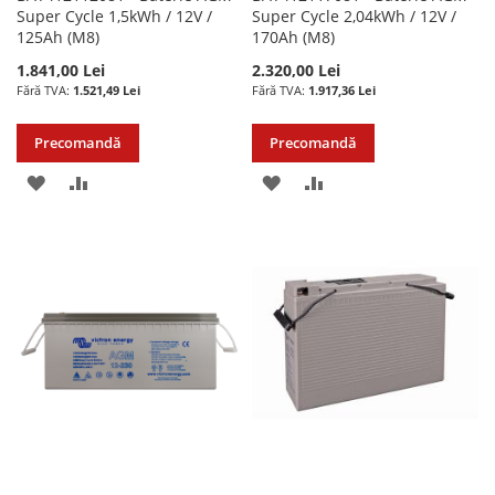
Super Cycle 1,5kWh / 12V /
Super Cycle 2,04kWh / 12V /
125Ah (M8)
170Ah (M8)
1.841,00 Lei
2.320,00 Lei
1.521,49 Lei
1.917,36 Lei
Precomandă
Precomandă
ADAUGATI
ADAUGATI
ADAUGATI
ADAUGATI
LA
PENTRU
LA
PENTRU
LISTA
COMPARARE
LISTA
COMPARARE
DE
DE
DORINTE
DORINTE