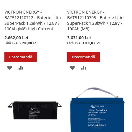
VICTRON ENERGY -
VICTRON ENERGY -
BAT512110712 - Baterie Litiu
BAT512110705 - Baterie Litiu
SuperPack 1,28kWh / 12,8V /
SuperPack 1,28kWh / 12,8V /
100Ah (M8) High Current
100Ah (M8)
2.662,00 Lei
3.631,00 Lei
2.200,00 Lei
3.000,83 Lei
Precomandă
Precomandă
ADAUGATI
ADAUGATI
ADAUGATI
ADAUGATI
LA
PENTRU
LA
PENTRU
LISTA
COMPARARE
LISTA
COMPARARE
DE
DE
DORINTE
DORINTE