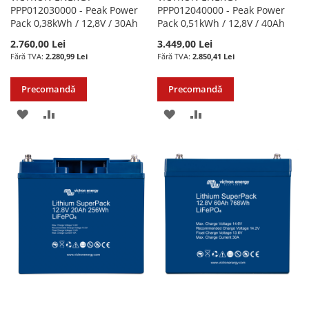
PPP012030000 - Peak Power
PPP012040000 - Peak Power
Pack 0,38kWh / 12,8V / 30Ah
Pack 0,51kWh / 12,8V / 40Ah
2.760,00 Lei
3.449,00 Lei
2.280,99 Lei
2.850,41 Lei
Precomandă
Precomandă
ADAUGATI
ADAUGATI
ADAUGATI
ADAUGATI
LA
PENTRU
LA
PENTRU
LISTA
COMPARARE
LISTA
COMPARARE
DE
DE
DORINTE
DORINTE