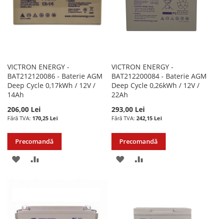
VICTRON ENERGY -
VICTRON ENERGY -
BAT212120086 - Baterie AGM
BAT212200084 - Baterie AGM
Deep Cycle 0,17kWh / 12V /
Deep Cycle 0,26kWh / 12V /
14Ah
22Ah
206,00 Lei
293,00 Lei
170,25 Lei
242,15 Lei
Precomandă
Precomandă
ADAUGATI
ADAUGATI
ADAUGATI
ADAUGATI
LA
PENTRU
LA
PENTRU
LISTA
COMPARARE
LISTA
COMPARARE
DE
DE