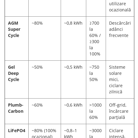
utilizare
ocazională
AGM
~80%
~0,8 kWh
≥700
Descărcări
Super
la
adânci
Cycle
60% /
frecvente
≥300
la
100%
Gel
~50%
~0,5 kWh
~750
Sisteme
Deep
la
solare
Cycle
50%
mici,
ciclare
zilnică
Plumb-
~60%
~0,6 kWh
>1000
Off-grid,
Carbon
la
încărcare
60%
parțială
LiFePO4
~80% (100%
~0,8–1
~3000
Ciclare
ocazional)
kWh
la
intensă,