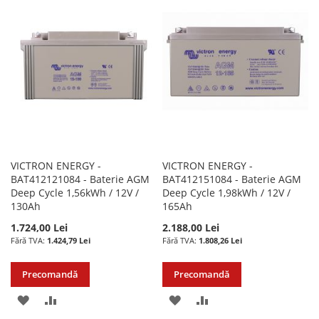
LISTA
COMPARARE
LISTA
COMPARARE
DE
DE
DORINTE
DORINTE
VICTRON ENERGY -
VICTRON ENERGY -
BAT412121084 - Baterie AGM
BAT412151084 - Baterie AGM
Deep Cycle 1,56kWh / 12V /
Deep Cycle 1,98kWh / 12V /
130Ah
165Ah
1.724,00 Lei
2.188,00 Lei
1.424,79 Lei
1.808,26 Lei
Precomandă
Precomandă
ADAUGATI
ADAUGATI
ADAUGATI
ADAUGATI