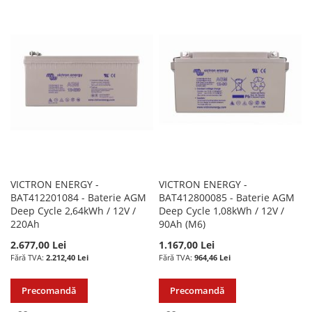
LA
PENTRU
LA
PENTRU
LISTA
COMPARARE
LISTA
COMPARARE
DE
DE
DORINTE
DORINTE
VICTRON ENERGY -
VICTRON ENERGY -
BAT412201084 - Baterie AGM
BAT412800085 - Baterie AGM
Deep Cycle 2,64kWh / 12V /
Deep Cycle 1,08kWh / 12V /
220Ah
90Ah (M6)
2.677,00 Lei
1.167,00 Lei
2.212,40 Lei
964,46 Lei
Precomandă
Precomandă