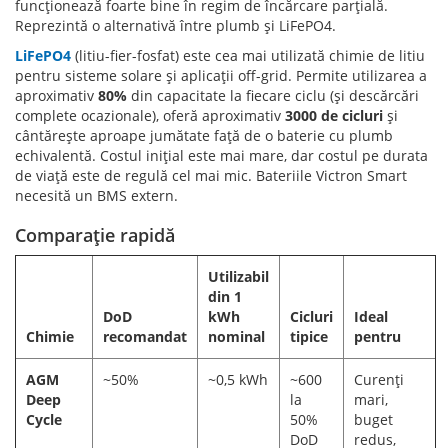
funcționează foarte bine în regim de încărcare parțială.
Reprezintă o alternativă între plumb și LiFePO4.
LiFePO4
(litiu-fier-fosfat) este cea mai utilizată chimie de litiu
pentru sisteme solare și aplicații off-grid. Permite utilizarea a
aproximativ
80%
din capacitate la fiecare ciclu (și descărcări
complete ocazionale), oferă aproximativ
3000 de cicluri
și
cântărește aproape jumătate față de o baterie cu plumb
echivalentă. Costul inițial este mai mare, dar costul pe durata
de viață este de regulă cel mai mic. Bateriile Victron Smart
necesită un BMS extern.
Comparație rapidă
Utilizabil
din 1
DoD
kWh
Cicluri
Ideal
Chimie
recomandat
nominal
tipice
pentru
AGM
~50%
~0,5 kWh
~600
Curenți
Deep
la
mari,
Cycle
50%
buget
DoD
redus,