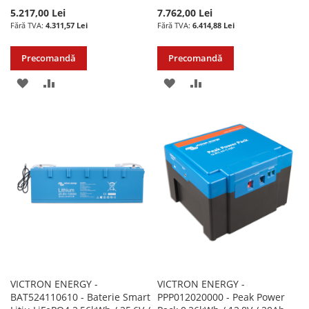
5.217,00 Lei
7.762,00 Lei
4.311,57 Lei
6.414,88 Lei
Precomandă
Precomandă
ADAUGATI
ADAUGATI
ADAUGATI
ADAUGATI
LA
PENTRU
LA
PENTRU
LISTA
COMPARARE
LISTA
COMPARARE
DE
DE
DORINTE
DORINTE
VICTRON ENERGY -
VICTRON ENERGY -
BAT524110610 - Baterie Smart
PPP012020000 - Peak Power