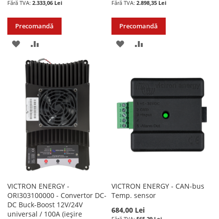
2.333,06 Lei
2.898,35 Lei
Precomandă
Precomandă
ADAUGATI
ADAUGATI
ADAUGATI
ADAUGATI
LA
PENTRU
LA
PENTRU
LISTA
COMPARARE
LISTA
COMPARARE
DE
DE
DORINTE
DORINTE
VICTRON ENERGY -
VICTRON ENERGY - CAN-bus
ORI303100000 - Convertor DC-
Temp. sensor
DC Buck-Boost 12V/24V
684,00 Lei
universal / 100A (ieșire
565,29 Lei