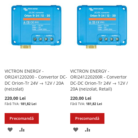
LISTA
COMPARARE
LISTA
COMPARARE
DE
DE
DORINTE
DORINTE
VICTRON ENERGY -
VICTRON ENERGY -
ORI241220200 - Convertor DC-
ORI241220200R - Convertor
DC Orion-Tr 24V → 12V / 20A
DC-DC Orion-Tr 24V → 12V /
(neizolat)
20A (neizolat, Retail)
220,00 Lei
220,00 Lei
181,82 Lei
181,82 Lei
Precomandă
Precomandă
ADAUGATI
ADAUGATI
ADAUGATI
ADAUGATI