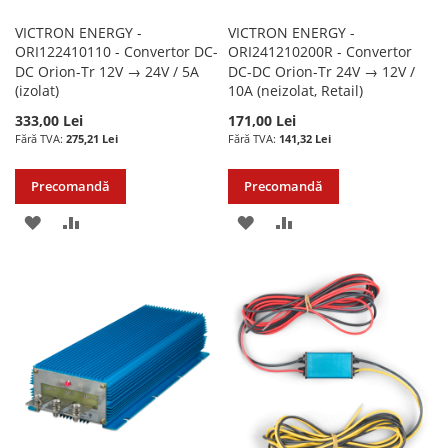
VICTRON ENERGY -
VICTRON ENERGY -
ORI122410110 - Convertor DC-
ORI241210200R - Convertor
DC Orion-Tr 12V → 24V / 5A
DC-DC Orion-Tr 24V → 12V /
(izolat)
10A (neizolat, Retail)
333,00 Lei
171,00 Lei
275,21 Lei
141,32 Lei
Precomandă
Precomandă
ADAUGATI
ADAUGATI
ADAUGATI
ADAUGATI
LA
PENTRU
LA
PENTRU
LISTA
COMPARARE
LISTA
COMPARARE
DE
DE
DORINTE
DORINTE