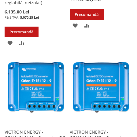
reglabilă, neizolat)
6.135,00 Lei
Precomandă
5.070,25 Lei
ADAUGATI
ADAUGATI
Precomandă
LA
PENTRU
ADAUGATI
ADAUGATI
LISTA
COMPARARE
LA
PENTRU
DE
LISTA
COMPARARE
DORINTE
DE
DORINTE
VICTRON ENERGY -
VICTRON ENERGY -