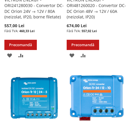
ORI241280030 - Convertor DC-
ORI481260020 - Convertor DC-
DC Orion 24V → 12V / 80A
DC Orion 48V → 12V / 60A
(neizolat, IP20, borne filetate)
(neizolat, IP20)
557,00 Lei
674,00 Lei
460,33 Lei
557,02 Lei
Precomandă
Precomandă
ADAUGATI
ADAUGATI
ADAUGATI
ADAUGATI
LA
PENTRU
LA
PENTRU
LISTA
COMPARARE
LISTA
COMPARARE
DE
DE
DORINTE
DORINTE