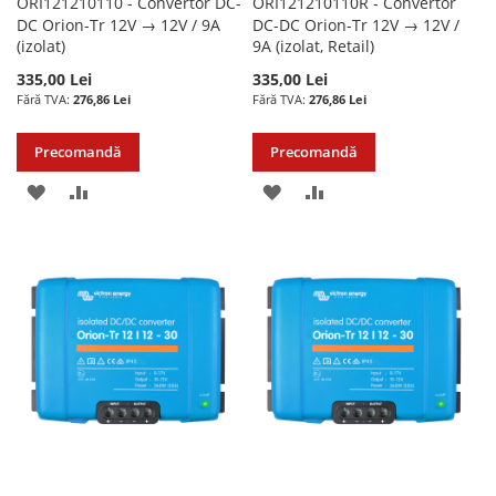
ORI121210110 - Convertor DC-
ORI121210110R - Convertor
DC Orion-Tr 12V → 12V / 9A
DC-DC Orion-Tr 12V → 12V /
(izolat)
9A (izolat, Retail)
335,00 Lei
335,00 Lei
276,86 Lei
276,86 Lei
Precomandă
Precomandă
ADAUGATI
ADAUGATI
ADAUGATI
ADAUGATI
LA
PENTRU
LA
PENTRU
LISTA
COMPARARE
LISTA
COMPARARE
DE
DE
DORINTE
DORINTE