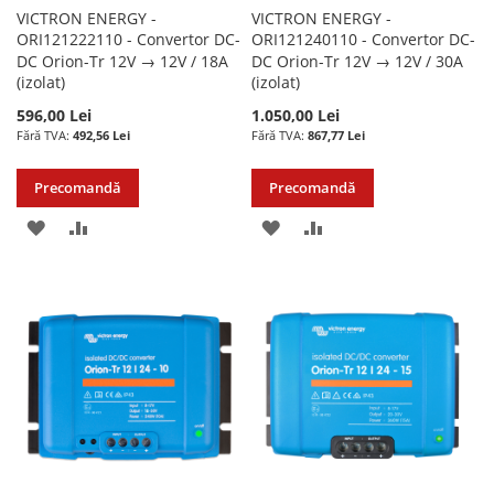
VICTRON ENERGY -
VICTRON ENERGY -
ORI121222110 - Convertor DC-
ORI121240110 - Convertor DC-
DC Orion-Tr 12V → 12V / 18A
DC Orion-Tr 12V → 12V / 30A
(izolat)
(izolat)
596,00 Lei
1.050,00 Lei
492,56 Lei
867,77 Lei
Precomandă
Precomandă
ADAUGATI
ADAUGATI
ADAUGATI
ADAUGATI
LA
PENTRU
LA
PENTRU
LISTA
COMPARARE
LISTA
COMPARARE
DE
DE
DORINTE
DORINTE