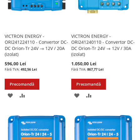
VICTRON ENERGY -
VICTRON ENERGY -
ORI241224110 - Convertor DC-
ORI241240110 - Convertor DC-
DC Orion-Tr 24V → 12V / 20A
DC Orion-Tr 24V → 12V / 30A
(izolat)
(izolat)
596,00 Lei
1.050,00 Lei
492,56 Lei
867,77 Lei
Precomandă
Precomandă
ADAUGATI
ADAUGATI
ADAUGATI
ADAUGATI
LA
PENTRU
LA
PENTRU
LISTA
COMPARARE
LISTA
COMPARARE
DE
DE
DORINTE
DORINTE