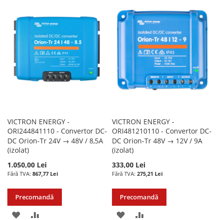
LISTA
COMPARARE
LISTA
COMPARARE
DE
DE
DORINTE
DORINTE
VICTRON ENERGY -
VICTRON ENERGY -
ORI244841110 - Convertor DC-
ORI481210110 - Convertor DC-
DC Orion-Tr 24V → 48V / 8,5A
DC Orion-Tr 48V → 12V / 9A
(izolat)
(izolat)
1.050,00 Lei
333,00 Lei
867,77 Lei
275,21 Lei
Precomandă
Precomandă
ADAUGATI
ADAUGATI
ADAUGATI
ADAUGATI