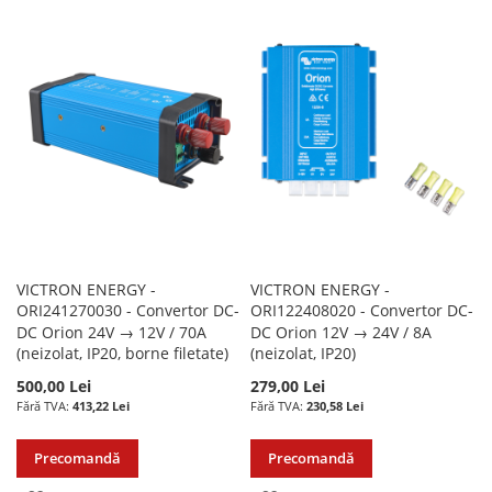
LA
PENTRU
LA
PENTRU
LISTA
COMPARARE
LISTA
COMPARARE
DE
DE
DORINTE
DORINTE
VICTRON ENERGY -
VICTRON ENERGY -
ORI241270030 - Convertor DC-
ORI122408020 - Convertor DC-
DC Orion 24V → 12V / 70A
DC Orion 12V → 24V / 8A
(neizolat, IP20, borne filetate)
(neizolat, IP20)
500,00 Lei
279,00 Lei
413,22 Lei
230,58 Lei
Precomandă
Precomandă