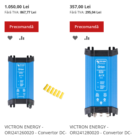
1.050,00 Lei
357,00 Lei
867,77 Lei
295,04 Lei
Precomandă
Precomandă
ADAUGATI
ADAUGATI
ADAUGATI
ADAUGATI
LA
PENTRU
LA
PENTRU
LISTA
COMPARARE
LISTA
COMPARARE
DE
DE
DORINTE
DORINTE
VICTRON ENERGY -
VICTRON ENERGY -
ORI241260020 - Convertor DC-
ORI241280020 - Convertor DC-