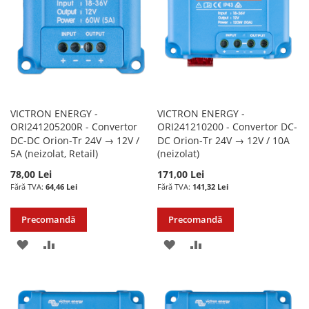
DORINTE
DORINTE
VICTRON ENERGY -
VICTRON ENERGY -
ORI241205200R - Convertor
ORI241210200 - Convertor DC-
DC-DC Orion-Tr 24V → 12V /
DC Orion-Tr 24V → 12V / 10A
5A (neizolat, Retail)
(neizolat)
78,00 Lei
171,00 Lei
64,46 Lei
141,32 Lei
Precomandă
Precomandă
ADAUGATI
ADAUGATI
ADAUGATI
ADAUGATI
LA
PENTRU
LA
PENTRU
LISTA
COMPARARE
LISTA
COMPARARE