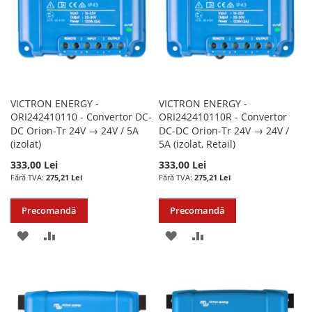
VICTRON ENERGY -
VICTRON ENERGY -
ORI242410110 - Convertor DC-
ORI242410110R - Convertor
DC Orion-Tr 24V → 24V / 5A
DC-DC Orion-Tr 24V → 24V /
(izolat)
5A (izolat, Retail)
333,00 Lei
333,00 Lei
275,21 Lei
275,21 Lei
Precomandă
Precomandă
ADAUGATI
ADAUGATI
ADAUGATI
ADAUGATI
LA
PENTRU
LA
PENTRU
LISTA
COMPARARE
LISTA
COMPARARE
DE
DE