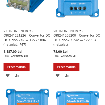
VICTRON ENERGY -
VICTRON ENERGY -
ORI241221226 - Convertor DC-
ORI241205200 - Convertor DC-
DC Orion 24V → 12V / 100A
DC Orion-Tr 24V → 12V / 5A
(neizolat, IP67)
(neizolat)
1.187,00 Lei
78,00 Lei
980,99 Lei
64,46 Lei
Precomandă
Precomandă
ADAUGATI
ADAUGATI
ADAUGATI
ADAUGATI
LA
PENTRU
LA
PENTRU
LISTA
COMPARARE
LISTA
COMPARARE
DE
DE