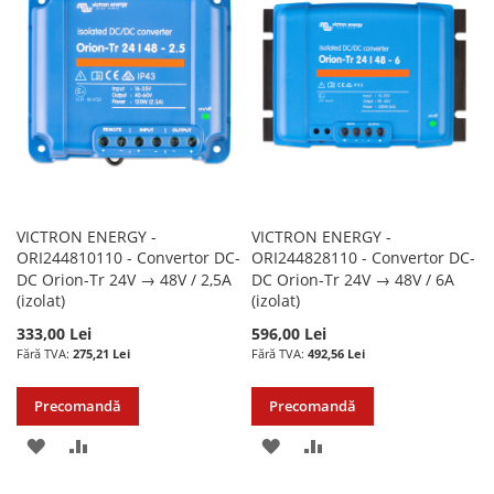
DE
DE
DORINTE
DORINTE
VICTRON ENERGY -
VICTRON ENERGY -
ORI244810110 - Convertor DC-
ORI244828110 - Convertor DC-
DC Orion-Tr 24V → 48V / 2,5A
DC Orion-Tr 24V → 48V / 6A
(izolat)
(izolat)
333,00 Lei
596,00 Lei
275,21 Lei
492,56 Lei
Precomandă
Precomandă
ADAUGATI
ADAUGATI
ADAUGATI
ADAUGATI
LA
PENTRU
LA
PENTRU