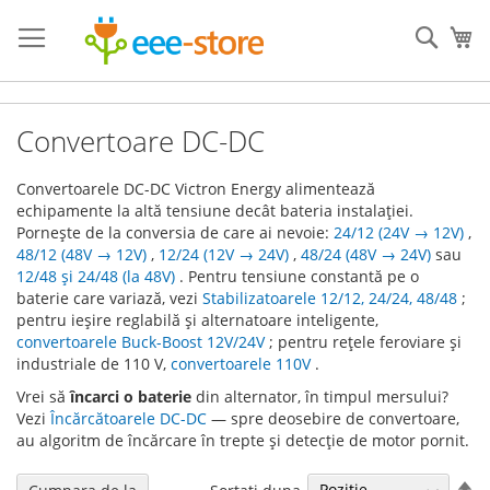
Mergeti
la
Cauta
Co
Continut
Convertoare DC-DC
Convertoarele DC-DC Victron Energy alimentează
echipamente la altă tensiune decât bateria instalației.
Pornește de la conversia de care ai nevoie:
24/12 (24V → 12V)
,
48/12 (48V → 12V)
,
12/24 (12V → 24V)
,
48/24 (48V → 24V)
sau
12/48 și 24/48 (la 48V)
. Pentru tensiune constantă pe o
baterie care variază, vezi
Stabilizatoarele 12/12, 24/24, 48/48
;
pentru ieșire reglabilă și alternatoare inteligente,
convertoarele Buck-Boost 12V/24V
; pentru rețele feroviare și
industriale de 110 V,
convertoarele 110V
.
Vrei să
încarci o baterie
din alternator, în timpul mersului?
Vezi
Încărcătoarele DC-DC
— spre deosebire de convertoare,
au algoritm de încărcare în trepte și detecție de motor pornit.
Se
Sortati dupa