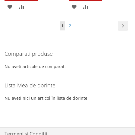
ADAUGATI
ADAUGATI
ADAUGATI
ADAUGATI
LA
PENTRU
LA
PENTRU
Pagina
Pagin
Urmat
în
Pagina
1
2
LISTA
COMPARARE
LISTA
COMPARARE
acest
DE
DE
moment
DORINTE
DORINTE
Comparati produse
cititi
pagina
Nu aveti articole de comparat.
Lista Mea de dorinte
Nu aveti nici un articol în lista de dorinte
Termeni si Condiții