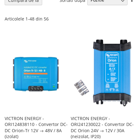
Cumpara de la
de
Articolele
1
-
48
din
56
VICTRON ENERGY -
VICTRON ENERGY -
ORI124838110 - Convertor DC-
ORI241230022 - Convertor DC-
DC Orion-Tr 12V → 48V / 8A
DC Orion 24V → 12V / 30A
(izolat)
(neizolat, IP20)