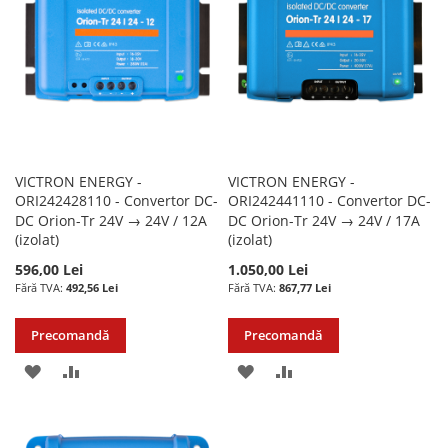
DORINTE
DORINTE
VICTRON ENERGY -
VICTRON ENERGY -
ORI242428110 - Convertor DC-
ORI242441110 - Convertor DC-
DC Orion-Tr 24V → 24V / 12A
DC Orion-Tr 24V → 24V / 17A
(izolat)
(izolat)
596,00 Lei
1.050,00 Lei
492,56 Lei
867,77 Lei
Precomandă
Precomandă
ADAUGATI
ADAUGATI
ADAUGATI
ADAUGATI
LA
PENTRU
LA
PENTRU
LISTA
COMPARARE
LISTA
COMPARARE