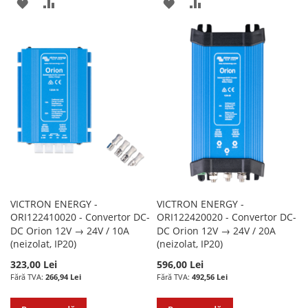
ADAUGATI
ADAUGATI
ADAUGATI
ADAUGATI
LA
PENTRU
LA
PENTRU
LISTA
COMPARARE
LISTA
COMPARARE
DE
DE
DORINTE
DORINTE
VICTRON ENERGY -
VICTRON ENERGY -
ORI122410020 - Convertor DC-
ORI122420020 - Convertor DC-
DC Orion 12V → 24V / 10A
DC Orion 12V → 24V / 20A
(neizolat, IP20)
(neizolat, IP20)
323,00 Lei
596,00 Lei
266,94 Lei
492,56 Lei