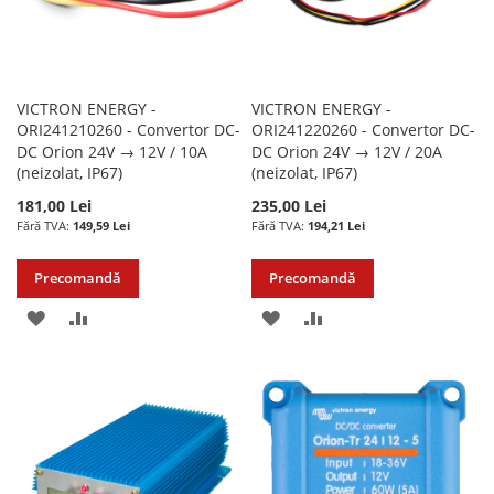
VICTRON ENERGY -
VICTRON ENERGY -
ORI241210260 - Convertor DC-
ORI241220260 - Convertor DC-
DC Orion 24V → 12V / 10A
DC Orion 24V → 12V / 20A
(neizolat, IP67)
(neizolat, IP67)
181,00 Lei
235,00 Lei
149,59 Lei
194,21 Lei
Precomandă
Precomandă
ADAUGATI
ADAUGATI
ADAUGATI
ADAUGATI
LA
PENTRU
LA
PENTRU
LISTA
COMPARARE
LISTA
COMPARARE
DE
DE
DORINTE
DORINTE