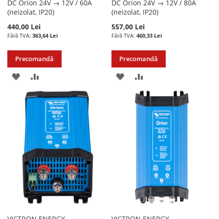
DC Orion 24V → 12V / 60A
DC Orion 24V → 12V / 80A
(neizolat, IP20)
(neizolat, IP20)
440,00 Lei
557,00 Lei
363,64 Lei
460,33 Lei
Precomandă
Precomandă
ADAUGATI
ADAUGATI
ADAUGATI
ADAUGATI
LA
PENTRU
LA
PENTRU
LISTA
COMPARARE
LISTA
COMPARARE
DE
DE
DORINTE
DORINTE
VICTRON ENERGY -
VICTRON ENERGY -