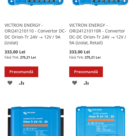
VICTRON ENERGY -
VICTRON ENERGY -
ORI241210110 - Convertor DC-
ORI241210110R - Convertor
DC Orion-Tr 24V → 12V / 9A
DC-DC Orion-Tr 24V → 12V /
(izolat)
9A (izolat, Retail)
333,00 Lei
333,00 Lei
275,21 Lei
275,21 Lei
Precomandă
Precomandă
ADAUGATI
ADAUGATI
ADAUGATI
ADAUGATI
LA
PENTRU
LA
PENTRU
LISTA
COMPARARE
LISTA
COMPARARE
DE
DE
DORINTE
DORINTE