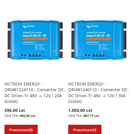
LA
PENTRU
LA
PENTRU
LISTA
COMPARARE
LISTA
COMPARARE
DE
DE
DORINTE
DORINTE
VICTRON ENERGY -
VICTRON ENERGY -
ORI481224110 - Convertor DC-
ORI481240110 - Convertor DC-
DC Orion-Tr 48V → 12V / 20A
DC Orion-Tr 48V → 12V / 30A
(izolat)
(izolat)
596,00 Lei
1.050,00 Lei
492,56 Lei
867,77 Lei
Precomandă
Precomandă