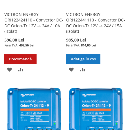
VICTRON ENERGY -
VICTRON ENERGY -
ORI122424110 - Convertor DC-
ORI122441110 - Convertor DC-
DC Orion-Tr 12V → 24V / 10A
DC Orion-Tr 12V → 24V / 15A
(izolat)
(izolat)
596,00 Lei
985,00 Lei
492,56 Lei
814,05 Lei
Precomandă
Adauga în cos
ADAUGATI
ADAUGATI
ADAUGATI
ADAUGATI
LA
PENTRU
LA
PENTRU
LISTA
COMPARARE
LISTA
COMPARARE
DE
DE
DORINTE
DORINTE