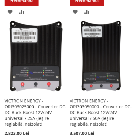
Precomandă
Precomandă
ADAUGATI
ADAUGATI
ADAUGATI
ADAUGATI
LA
PENTRU
LA
PENTRU
LISTA
COMPARARE
LISTA
COMPARARE
DE
DE
DORINTE
DORINTE
VICTRON ENERGY -
VICTRON ENERGY -
ORI303025000 - Convertor DC-
ORI303050000 - Convertor DC-
DC Buck-Boost 12V/24V
DC Buck-Boost 12V/24V
universal / 25A (ieșire
universal / 50A (ieșire
reglabilă, neizolat)
reglabilă, neizolat)
2.823,00 Lei
3.507,00 Lei