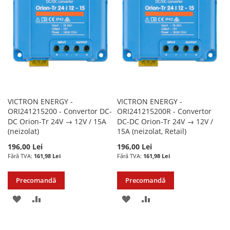
DE
DE
DORINTE
DORINTE
VICTRON ENERGY -
VICTRON ENERGY -
ORI241215200 - Convertor DC-
ORI241215200R - Convertor
DC Orion-Tr 24V → 12V / 15A
DC-DC Orion-Tr 24V → 12V /
(neizolat)
15A (neizolat, Retail)
196,00 Lei
196,00 Lei
161,98 Lei
161,98 Lei
Precomandă
Precomandă
ADAUGATI
ADAUGATI
ADAUGATI
ADAUGATI
LA
PENTRU
LA
PENTRU