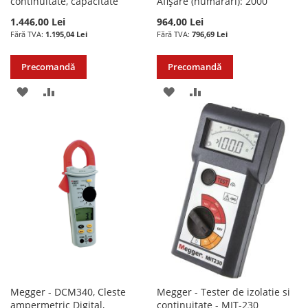
continuitate, capacitate
Afișare (numărări): 2000
1.446,00 Lei
964,00 Lei
1.195,04 Lei
796,69 Lei
Precomandă
Precomandă
ADAUGATI
ADAUGATI
ADAUGATI
ADAUGATI
LA
PENTRU
LA
PENTRU
LISTA
COMPARARE
LISTA
COMPARARE
DE
DE
DORINTE
DORINTE
Megger - DCM340, Cleste
Megger - Tester de izolatie si
ampermetric Digital,
continuitate - MIT-230