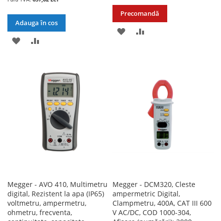
Precomandă
Adauga în cos
ADAUGATI
ADAUGATI
ADAUGATI
ADAUGATI
LA
PENTRU
LA
PENTRU
LISTA
COMPARARE
LISTA
COMPARARE
DE
DE
DORINTE
DORINTE
Megger - AVO 410, Multimetru
Megger - DCM320, Cleste
digital, Rezistent la apa (IP65)
ampermetric Digital,
voltmetru, ampermetru,
Clampmetru, 400A, CAT III 600
ohmetru, frecventa,
V AC/DC, COD 1000-304,