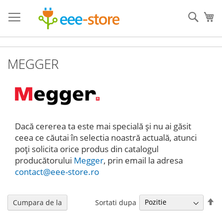
Mergeti
la
Cauta
Co
Continut
MEGGER
Dacă cererea ta este mai specială și nu ai găsit
ceea ce căutai în selectia noastră actuală, atunci
poți solicita orice produs din catalogul
producătorului
Megger
, prin email la adresa
contact@eee-store.ro
Se
Sortati dupa
Cumpara de la
de