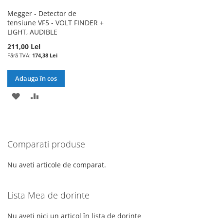
Megger - Detector de
tensiune VF5 - VOLT FINDER +
LIGHT, AUDIBLE
211,00 Lei
174,38 Lei
Adauga în cos
ADAUGATI
ADAUGATI
LA
PENTRU
LISTA
COMPARARE
Comparati produse
DE
DORINTE
Nu aveti articole de comparat.
Lista Mea de dorinte
Nu aveti nici un articol în lista de dorinte