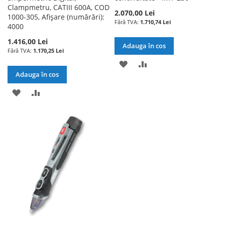
Clampmetru, CATIII 600A, COD
2.070,00 Lei
1000-305, Afișare (numărări):
1.710,74 Lei
4000
1.416,00 Lei
Adauga în cos
1.170,25 Lei
ADAUGATI
ADAUGATI
Adauga în cos
LA
PENTRU
ADAUGATI
ADAUGATI
LISTA
COMPARARE
LA
PENTRU
DE
LISTA
COMPARARE
DORINTE
DE
DORINTE