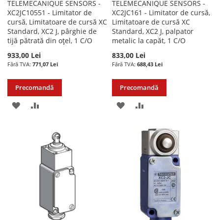
TELEMECANIQUE SENSORS -
TELEMECANIQUE SENSORS -
XC2JC10551 - Limitator de
XC2JC161 - Limitator de cursă,
cursă, Limitatoare de cursă XC
Limitatoare de cursă XC
Standard, XC2 J, pârghie de
Standard, XC2 J, palpator
tijă pătrată din oțel, 1 C/O
metalic la capăt, 1 C/O
933,00 Lei
833,00 Lei
771,07 Lei
688,43 Lei
Precomandă
Precomandă
ADAUGATI
ADAUGATI
ADAUGATI
ADAUGATI
LA
PENTRU
LA
PENTRU
LISTA
COMPARARE
LISTA
COMPARARE
DE
DE
DORINTE
DORINTE