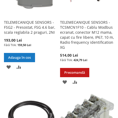
TELEMECANIQUE SENSORS -
TELEMECANIQUE SENSORS -
FSG2 - Presostat, FSG 4.6 bar,
TCSMCN1F10 - Cablu Modbus
scala reglabila 2 praguri, 2NI
ecranat, conector M12 mama,
capat cu fire libere, IP67, 10 m,
193,00 Lei
Radio frequency identification
159,50 Lei
XG
514,00 Lei
Adauga în cos
424,79 Lei
ADAUGATI
ADAUGATI
Precomandă
LA
PENTRU
ADAUGATI
ADAUGATI
LISTA
COMPARARE
LA
PENTRU
DE
LISTA
COMPARARE
DORINTE
DE