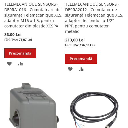
TELEMECANIQUE SENSORS -
TELEMECANIQUE SENSORS -
DE9RA1016 - Comutatoare de
DE9RA2012 - Comutator de
siguranță Telemecanique XCS,
siguranță Telemecanique XCS,
adaptor M16 x 1.5, pentru
adaptor de conductă 1/2"
comutator din plastic XCSPA
NPT, pentru comutator
metalic
86,00 Lei
213,00 Lei
71,07 Lei
176,03 Lei
Precomandă
Precomandă
ADAUGATI
ADAUGATI
ADAUGATI
ADAUGATI
LA
PENTRU
LA
PENTRU
LISTA
COMPARARE
LISTA
COMPARARE
DE
DE
DORINTE
DORINTE