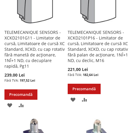
TELEMECANIQUE SENSORS -
TELEMECANIQUE SENSORS -
XCKD2101G11 - Limitator de
XCKD2101P16 - Limitator de
cursă, Limitatoare de cursă XC
cursă, Limitatoare de cursă XC
Standard, XCKD, cu cap rotativ
Standard, XCKD, cu cap rotativ
fără manetă de acționare,
fără palan de acționare, 1NÎ+1
1NÎ+1 ND, cu decuplare
ND, cu declic, M16
rapidă, Pg11
221,00 Lei
239,00 Lei
182,64 Lei
197,52 Lei
Precomandă
Precomandă
ADAUGATI
ADAUGATI
ADAUGATI
ADAUGATI
LA
PENTRU
LA
PENTRU
LISTA
COMPARARE
LISTA
COMPARARE
DE