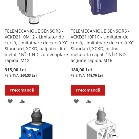
TELEMECANIQUE SENSORS -
TELEMECANIQUE SENSORS -
XCKD2110M12 - Limitator de
XCKD2110P16 - Limitator de
cursă, Limitatoare de cursă XC
cursă, Limitatoare de cursă XC
Standard, XCKD, palpator din
Standard, XCKD, piston
metal, 1NÎ+1 ND, cu decuplare
metalic la capăt, 1NÎ+1 ND,
rapidă, M12
acțiune rapidă, M16
315,00 Lei
180,00 Lei
260,33 Lei
148,76 Lei
Precomandă
Precomandă
ADAUGATI
ADAUGATI
ADAUGATI
ADAUGATI
LA
PENTRU
LA
PENTRU
LISTA
COMPARARE
LISTA
COMPARARE
DE
DE