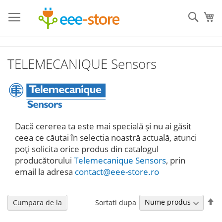
Mergeti
la
Cauta
Co
Continut
TELEMECANIQUE Sensors
Dacă cererea ta este mai specială și nu ai găsit
ceea ce căutai în selectia noastră actuală, atunci
poți solicita orice produs din catalogul
producătorului
Telemecanique Sensors
, prin
email la adresa
contact@eee-store.ro
Se
Sortati dupa
Cumpara de la
de