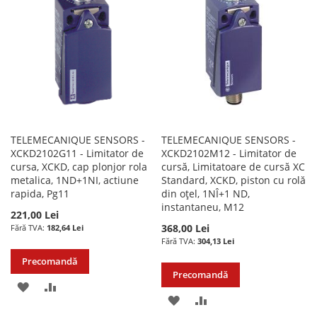
DE
DORINTE
DORINTE
TELEMECANIQUE SENSORS -
TELEMECANIQUE SENSORS -
XCKD2102G11 - Limitator de
XCKD2102M12 - Limitator de
cursa, XCKD, cap plonjor rola
cursă, Limitatoare de cursă XC
metalica, 1ND+1NI, actiune
Standard, XCKD, piston cu rolă
rapida, Pg11
din oțel, 1NÎ+1 ND,
instantaneu, M12
221,00 Lei
368,00 Lei
182,64 Lei
304,13 Lei
Precomandă
Precomandă
ADAUGATI
ADAUGATI
ADAUGATI
ADAUGATI
LA
PENTRU