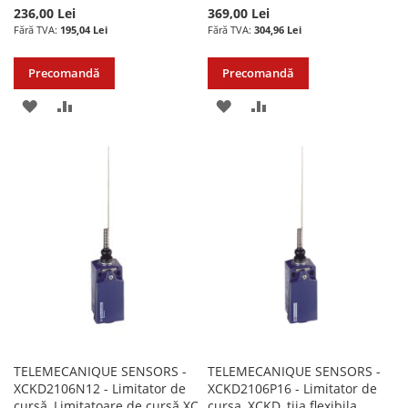
236,00 Lei
369,00 Lei
195,04 Lei
304,96 Lei
Precomandă
Precomandă
ADAUGATI
ADAUGATI
ADAUGATI
ADAUGATI
LA
PENTRU
LA
PENTRU
LISTA
COMPARARE
LISTA
COMPARARE
DE
DE
DORINTE
DORINTE
TELEMECANIQUE SENSORS -
TELEMECANIQUE SENSORS -
XCKD2106N12 - Limitator de
XCKD2106P16 - Limitator de
cursă, Limitatoare de cursă XC
cursa, XCKD, tija flexibila