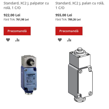
Standard, XC2 J, palpator cu
Standard, XC2 J, palan cu rolă,
rolă, 1 C/O
1 C/O
922,00 Lei
955,00 Lei
761,98 Lei
789,26 Lei
Precomandă
Precomandă
ADAUGATI
ADAUGATI
ADAUGATI
ADAUGATI
LA
PENTRU
LA
PENTRU
LISTA
COMPARARE
LISTA
COMPARARE
DE
DE
DORINTE
DORINTE