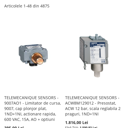
Articolele
1
-
48
din
4875
TELEMECANIQUE SENSORS -
TELEMECANIQUE SENSORS -
9007AO1 - Limitator de cursa,
ACW8M129012 - Presostat,
9007, cap plonjor plat,
ACW 12 bar, scala reglabila 2
1ND+1NI, actionare rapida,
praguri, 1ND+1NI
600 VAC, 15A, AO + optiuni
1.816,00 Lei
395,00 Lei
1.500,83 Lei