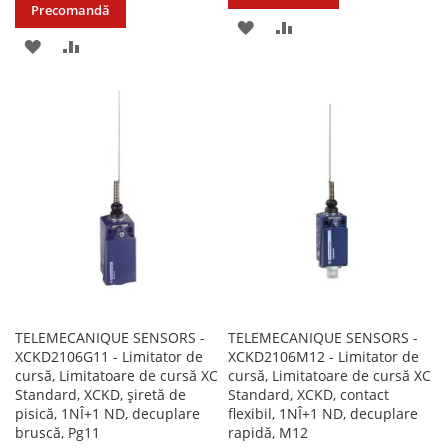
Precomandă
ADAUGATI
ADAUGATI
ADAUGATI
ADAUGATI
LA
PENTRU
LA
PENTRU
LISTA
COMPARARE
LISTA
COMPARARE
DE
DE
DORINTE
DORINTE
TELEMECANIQUE SENSORS -
TELEMECANIQUE SENSORS -
XCKD2106G11 - Limitator de
XCKD2106M12 - Limitator de
cursă, Limitatoare de cursă XC
cursă, Limitatoare de cursă XC
Standard, XCKD, șiretă de
Standard, XCKD, contact
pisică, 1NÎ+1 ND, decuplare
flexibil, 1NÎ+1 ND, decuplare
bruscă, Pg11
rapidă, M12