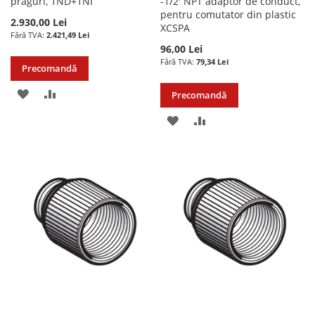
praguri, 1ND+1NI
-1/2' NPT adaptor de conduct,
pentru comutator din plastic
2.930,00 Lei
XCSPA
2.421,49 Lei
96,00 Lei
79,34 Lei
Precomandă
ADAUGATI
ADAUGATI
Precomandă
LA
PENTRU
ADAUGATI
ADAUGATI
LISTA
COMPARARE
LA
PENTRU
DE
LISTA
COMPARARE
DORINTE
DE
DORINTE