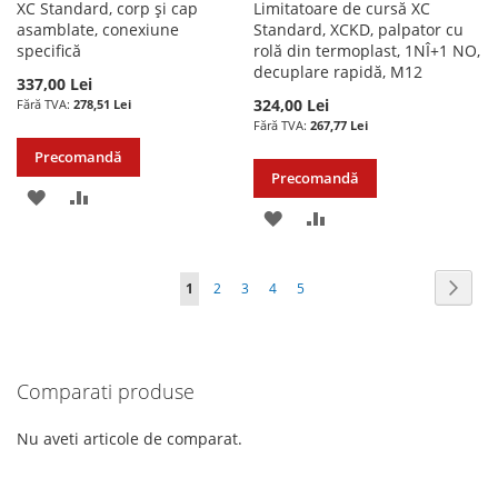
XC Standard, corp și cap
Limitatoare de cursă XC
asamblate, conexiune
Standard, XCKD, palpator cu
specifică
rolă din termoplast, 1NÎ+1 NO,
decuplare rapidă, M12
337,00 Lei
324,00 Lei
278,51 Lei
267,77 Lei
Precomandă
Precomandă
ADAUGATI
ADAUGATI
ADAUGATI
ADAUGATI
LA
PENTRU
LA
PENTRU
LISTA
COMPARARE
Pagina
Pagin
Urmat
în
Pagina
Pagina
Pagina
Pagina
1
2
3
4
5
LISTA
COMPARARE
DE
acest
DE
DORINTE
moment
DORINTE
Comparati produse
cititi
pagina
Nu aveti articole de comparat.