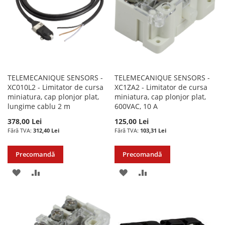
DORINTE
TELEMECANIQUE SENSORS -
TELEMECANIQUE SENSORS -
XC010L2 - Limitator de cursa
XC1ZA2 - Limitator de cursa
miniatura, cap plonjor plat,
miniatura, cap plonjor plat,
lungime cablu 2 m
600VAC, 10 A
378,00 Lei
125,00 Lei
312,40 Lei
103,31 Lei
Precomandă
Precomandă
ADAUGATI
ADAUGATI
ADAUGATI
ADAUGATI
LA
PENTRU
LA
PENTRU
LISTA
COMPARARE
LISTA
COMPARARE
DE
DE