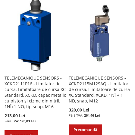
LA
PENTRU
LISTA
COMPARARE
LISTA
COMPARARE
DE
DE
DORINTE
DORINTE
TELEMECANIQUE SENSORS -
TELEMECANIQUE SENSORS -
XCKD2111P16 - Limitator de
XCKD2115M12SAQ - Limitator
cursă, Limitatoare de cursă XC
de cursă, Limitatoare de cursă
Standard, XCKD, capac metalic
XC Standard, XCKD, 1NÎ + 1
cu piston și cizme din nitril,
ND, snap, M12
1NÎ+1 NO, tip snap, M16
320,00 Lei
213,00 Lei
264,46 Lei
176,03 Lei
Precomandă