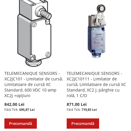
DE
LISTA
COMPARARE
DORINTE
DE
DORINTE
TELEMECANIQUE SENSORS -
TELEMECANIQUE SENSORS -
XC2JC101 - Limitator de cursă,
XC2JC10111 - Limitator de
Limitatoare de cursă XC
cursă, Limitatoare de cursă XC
Standard, 600 VDC 10 amp
Standard, XC2 J, pârghie cu
XC2J +opțiuni
rolă, 1 C/O
842,00 Lei
871,00 Lei
695,87 Lei
719,83 Lei
Precomandă
Precomandă