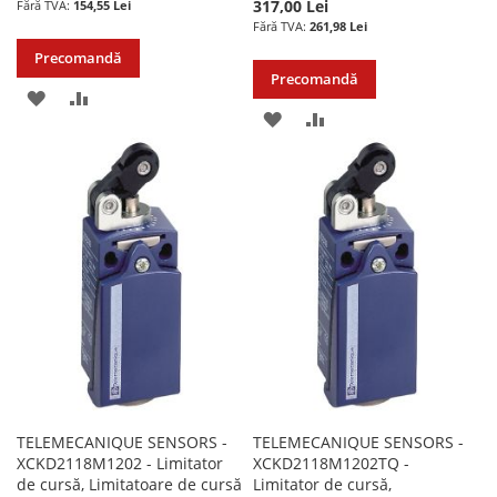
317,00 Lei
154,55 Lei
261,98 Lei
Precomandă
Precomandă
ADAUGATI
ADAUGATI
ADAUGATI
ADAUGATI
LA
PENTRU
LA
PENTRU
LISTA
COMPARARE
LISTA
COMPARARE
DE
DE
DORINTE
DORINTE
TELEMECANIQUE SENSORS -
TELEMECANIQUE SENSORS -
XCKD2118M1202 - Limitator
XCKD2118M1202TQ -
de cursă, Limitatoare de cursă
Limitator de cursă,