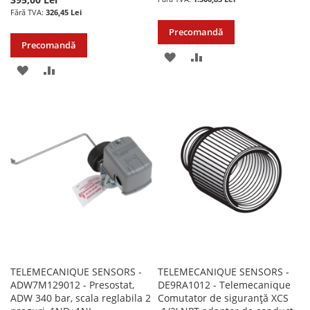
326,45 Lei
Precomandă
Precomandă
ADAUGATI
ADAUGATI
ADAUGATI
ADAUGATI
LA
PENTRU
LA
PENTRU
LISTA
COMPARARE
LISTA
COMPARARE
DE
DE
DORINTE
DORINTE
TELEMECANIQUE SENSORS -
TELEMECANIQUE SENSORS -
ADW7M129012 - Presostat,
DE9RA1012 - Telemecanique
ADW 340 bar, scala reglabila 2
Comutator de siguranță XCS