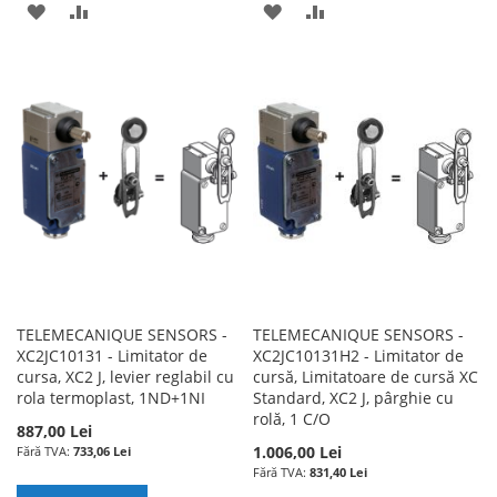
ADAUGATI
ADAUGATI
ADAUGATI
ADAUGATI
LA
PENTRU
LA
PENTRU
LISTA
COMPARARE
LISTA
COMPARARE
DE
DE
DORINTE
DORINTE
TELEMECANIQUE SENSORS -
TELEMECANIQUE SENSORS -
XC2JC10131 - Limitator de
XC2JC10131H2 - Limitator de
cursa, XC2 J, levier reglabil cu
cursă, Limitatoare de cursă XC
rola termoplast, 1ND+1NI
Standard, XC2 J, pârghie cu
rolă, 1 C/O
887,00 Lei
1.006,00 Lei
733,06 Lei
831,40 Lei