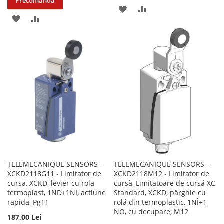
Precomandă
ADAUGATI
ADAUGATI
ADAUGATI
ADAUGATI
LA
PENTRU
LA
PENTRU
LISTA
COMPARARE
LISTA
COMPARARE
DE
DE
DORINTE
DORINTE
TELEMECANIQUE SENSORS -
TELEMECANIQUE SENSORS -
XCKD2118G11 - Limitator de
XCKD2118M12 - Limitator de
cursa, XCKD, levier cu rola
cursă, Limitatoare de cursă XC
termoplast, 1ND+1NI, actiune
Standard, XCKD, pârghie cu
rapida, Pg11
rolă din termoplastic, 1NÎ+1
NO, cu decupare, M12
187,00 Lei