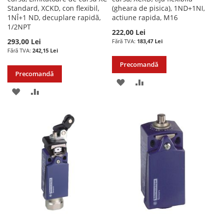
Standard, XCKD, con flexibil,
(gheara de pisica), 1ND+1NI,
1NÎ+1 ND, decuplare rapidă,
actiune rapida, M16
1/2NPT
222,00 Lei
293,00 Lei
183,47 Lei
242,15 Lei
Precomandă
Precomandă
ADAUGATI
ADAUGATI
ADAUGATI
ADAUGATI
LA
PENTRU
LA
PENTRU
LISTA
COMPARARE
LISTA
COMPARARE
DE
DE
DORINTE
DORINTE