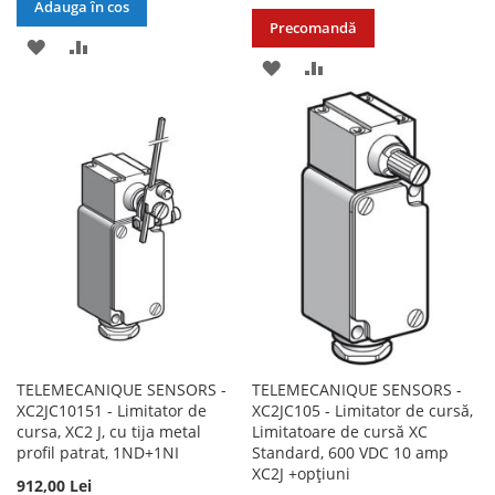
Adauga în cos
Precomandă
ADAUGATI
ADAUGATI
ADAUGATI
ADAUGATI
LA
PENTRU
LA
PENTRU
LISTA
COMPARARE
LISTA
COMPARARE
DE
DE
DORINTE
DORINTE
TELEMECANIQUE SENSORS -
TELEMECANIQUE SENSORS -
XC2JC10151 - Limitator de
XC2JC105 - Limitator de cursă,
cursa, XC2 J, cu tija metal
Limitatoare de cursă XC
profil patrat, 1ND+1NI
Standard, 600 VDC 10 amp
XC2J +opțiuni
912,00 Lei