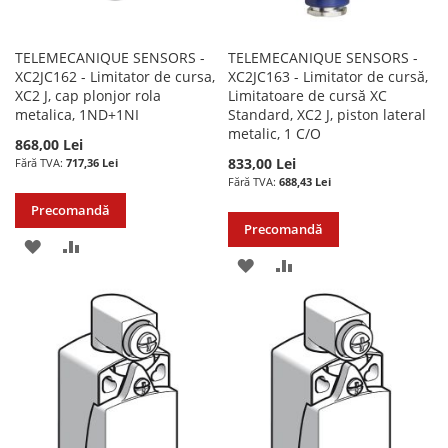
TELEMECANIQUE SENSORS -
TELEMECANIQUE SENSORS -
XC2JC162 - Limitator de cursa,
XC2JC163 - Limitator de cursă,
XC2 J, cap plonjor rola
Limitatoare de cursă XC
metalica, 1ND+1NI
Standard, XC2 J, piston lateral
metalic, 1 C/O
868,00 Lei
833,00 Lei
717,36 Lei
688,43 Lei
Precomandă
Precomandă
ADAUGATI
ADAUGATI
ADAUGATI
ADAUGATI
LA
PENTRU
LA
PENTRU
LISTA
COMPARARE
LISTA
COMPARARE
DE
DE
DORINTE
DORINTE