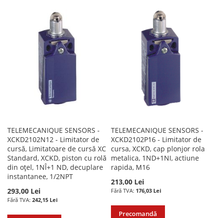
LA
PENTRU
LISTA
COMPARARE
LISTA
COMPARARE
DE
DE
DORINTE
DORINTE
TELEMECANIQUE SENSORS -
TELEMECANIQUE SENSORS -
XCKD2102N12 - Limitator de
XCKD2102P16 - Limitator de
cursă, Limitatoare de cursă XC
cursa, XCKD, cap plonjor rola
Standard, XCKD, piston cu rolă
metalica, 1ND+1NI, actiune
din oțel, 1NÎ+1 ND, decuplare
rapida, M16
instantanee, 1/2NPT
213,00 Lei
293,00 Lei
176,03 Lei
242,15 Lei
Precomandă