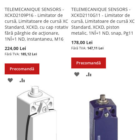
TELEMECANIQUE SENSORS -
TELEMECANIQUE SENSORS -
XCKD2109P16 - Limitator de
XCKD2110G11 - Limitator de
cursă, Limitatoare de cursă XC
cursă, Limitatoare de cursă XC
Standard, XCKD, cu cap rotativ
Standard, XCKD, piston
fără pârghie de acționare,
metalic, 1NÎ+1 ND, snap, Pg11
1NÎ+1 ND, instantaneu, M16
178,00 Lei
224,00 Lei
147,11 Lei
185,12 Lei
Precomandă
Precomandă
ADAUGATI
ADAUGATI
ADAUGATI
ADAUGATI
LA
PENTRU
LA
PENTRU
LISTA
COMPARARE
LISTA
COMPARARE
DE
DE
DORINTE
DORINTE