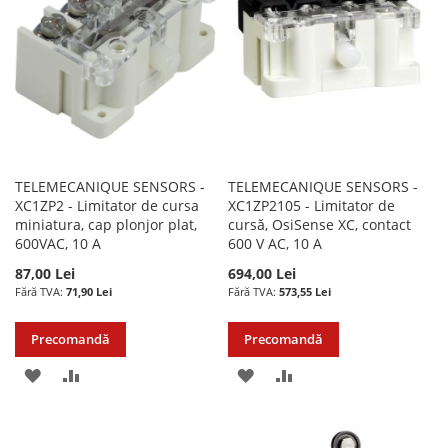
DORINTE
DORINTE
TELEMECANIQUE SENSORS -
TELEMECANIQUE SENSORS -
XC1ZP2 - Limitator de cursa
XC1ZP2105 - Limitator de
miniatura, cap plonjor plat,
cursă, OsiSense XC, contact
600VAC, 10 A
600 V AC, 10 A
87,00 Lei
694,00 Lei
71,90 Lei
573,55 Lei
Precomandă
Precomandă
ADAUGATI
ADAUGATI
ADAUGATI
ADAUGATI
LA
PENTRU
LA
PENTRU
LISTA
COMPARARE
LISTA
COMPARARE