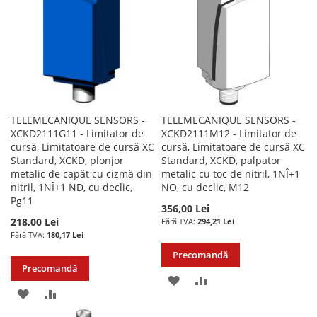
DORINTE
DORINTE
TELEMECANIQUE SENSORS -
TELEMECANIQUE SENSORS -
XCKD2111G11 - Limitator de
XCKD2111M12 - Limitator de
cursă, Limitatoare de cursă XC
cursă, Limitatoare de cursă XC
Standard, XCKD, plonjor
Standard, XCKD, palpator
metalic de capăt cu cizmă din
metalic cu toc de nitril, 1NÎ+1
nitril, 1NÎ+1 ND, cu declic,
NO, cu declic, M12
Pg11
356,00 Lei
218,00 Lei
294,21 Lei
180,17 Lei
Precomandă
Precomandă
ADAUGATI
ADAUGATI
ADAUGATI
ADAUGATI
LA
PENTRU