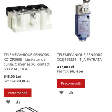
DE
DE
DORINTE
DORINTE
TELEMECANIQUE SENSORS -
TELEMECANIQUE SENSORS -
XC1ZP2905 - Limitator de
XC2J419324 - TIJĂ PĂTRATĂ
cursă, OsiSense XC, contact
437,00 Lei
600 V AC, 10 A
361,16 Lei
643,00 Lei
531,40 Lei
Precomandă
ADAUGATI
ADAUGATI
Precomandă
LA
PENTRU
ADAUGATI
ADAUGATI
LISTA
COMPARARE
LA
PENTRU