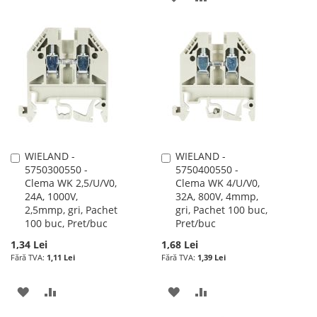
DE
LA
PENTRU
DORINTE
LISTA
COMPARARE
DE
DORINTE
WIELAND -
WIELAND -
Adauga
Adauga
5750300550 -
5750400550 -
în
în
Clema WK 2,5/U/V0,
Clema WK 4/U/V0,
cos
cos
24A, 1000V,
32A, 800V, 4mmp,
2,5mmp, gri, Pachet
gri, Pachet 100 buc,
100 buc, Pret/buc
Pret/buc
1,34 Lei
1,68 Lei
1,11 Lei
1,39 Lei
ADAUGATI
ADAUGATI
ADAUGATI
ADAUGATI
LA
PENTRU
LA
PENTRU