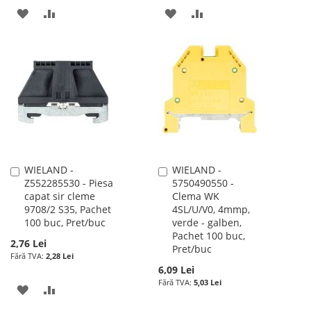
ADAUGATI
ADAUGATI
ADAUGATI
ADAUGATI
LA
PENTRU
LA
PENTRU
LISTA
COMPARARE
LISTA
COMPARARE
DE
DE
DORINTE
DORINTE
WIELAND -
WIELAND -
Adauga
Adauga
Z552285530 - Piesa
5750490550 -
în
în
capat sir cleme
Clema WK
cos
cos
9708/2 S35, Pachet
4SL/U/V0, 4mmp,
100 buc, Pret/buc
verde - galben,
Pachet 100 buc,
2,76 Lei
Pret/buc
2,28 Lei
6,09 Lei
5,03 Lei
ADAUGATI
ADAUGATI