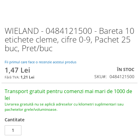
WIELAND - 0484121500 - Bareta 10
Skip
to
etichete cleme, cifre 0-9, Pachet 25
the
buc, Pret/buc
beginning
of
the
Fii primul care face o recenzie acestui produs
images
1,47 Lei
ÎN STOC
gallery
SKU
0484121500
1,21 Lei
Transport gratuit pentru comenzi mai mari de 1000 de
lei
Livrarea gratuită nu se aplică adreselor cu kilometri suplimentari sau
pachetelor grele/voluminoase.
Cantitate