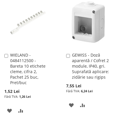
LISTA
COMPARARE
LISTA
COMPARARE
DE
DE
DORINTE
DORINTE
WIELAND -
GEWISS - Doză
Adauga
Adauga
0484112500 -
aparentă / Cofret 2
în
în
Bareta 10 etichete
module, IP40, gri.
cos
cos
cleme, cifra 2,
Suprafată aplicare:
Pachet 25 buc,
zidărie sau rigips
Pret/buc
7,55 Lei
1,52 Lei
6,24 Lei
1,26 Lei
ADAUGATI
ADAUGATI
ADAUGATI
ADAUGATI
LA
PENTRU
LA
PENTRU
LISTA
COMPARARE