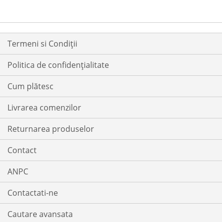
LISTA
COMPARARE
DE
DE
DORINTE
DORINTE
Termeni si Condiții
Politica de confidențialitate
Cum plătesc
Livrarea comenzilor
Returnarea produselor
Contact
ANPC
Contactati-ne
Cautare avansata