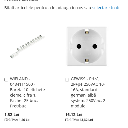
Bifati articolele pentru a le adauga in cos sau
selectare toate
WIELAND -
GEWISS - Priză,
Adauga
Adauga
0484111500 -
2P+pe 250VAC 10-
în
în
Bareta 10 etichete
16A, standard
cos
cos
cleme, cifra 1,
german, albă
Pachet 25 buc,
system, 250V ac, 2
Pret/buc
module
1,52 Lei
16,12 Lei
1,26 Lei
13,32 Lei