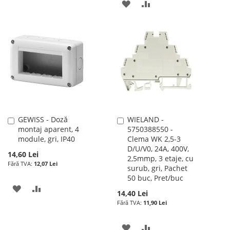
LA
PENTRU
ADAUGATI
ADAUGATI
LISTA
COMPARARE
LA
PENTRU
DE
LISTA
COMPARARE
DORINTE
DE
DORINTE
GEWISS - Doză
WIELAND -
Adauga
Adauga
montaj aparent, 4
5750388550 -
în
în
module, gri, IP40
Clema WK 2,5-3
cos
cos
D/U/V0, 24A, 400V,
14,60 Lei
2,5mmp, 3 etaje, cu
12,07 Lei
surub, gri, Pachet
50 buc, Pret/buc
ADAUGATI
ADAUGATI
14,40 Lei
11,90 Lei
LA
PENTRU
LISTA
COMPARARE
ADAUGATI
ADAUGATI