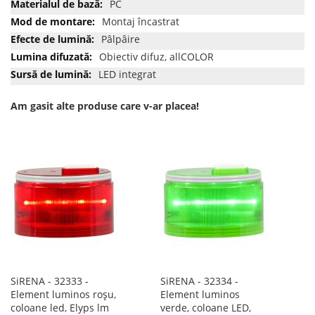
PC
Montaj încastrat
Pâlpâire
Obiectiv difuz, allCOLOR
LED integrat
Am gasit alte produse care v-ar placea!
SiRENA - 32333 -
SiRENA - 32334 -
Element luminos roșu,
Element luminos
coloane led, Elyps lm
verde, coloane LED,