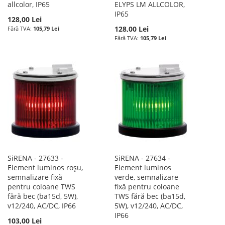
allcolor, IP65
ELYPS LM ALLCOLOR,
IP65
128,00 Lei
128,00 Lei
105,79 Lei
105,79 Lei
SiRENA - 27633 -
SiRENA - 27634 -
Element luminos roșu,
Element luminos
semnalizare fixă
verde, semnalizare
pentru coloane TWS
fixă pentru coloane
fără bec (ba15d, 5W),
TWS fără bec (ba15d,
v12/240, AC/DC, IP66
5W), v12/240, AC/DC,
IP66
103,00 Lei