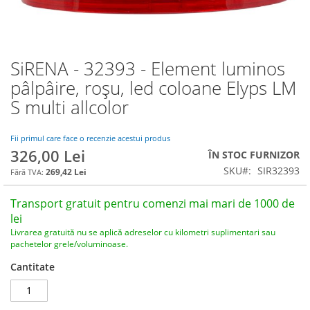
SiRENA - 32393 - Element luminos
Skip
to
pâlpâire, roșu, led coloane Elyps LM
the
S multi allcolor
beginning
of
the
Fii primul care face o recenzie acestui produs
images
326,00 Lei
ÎN STOC FURNIZOR
gallery
SKU
SIR32393
269,42 Lei
Transport gratuit pentru comenzi mai mari de 1000 de
lei
Livrarea gratuită nu se aplică adreselor cu kilometri suplimentari sau
pachetelor grele/voluminoase.
Cantitate