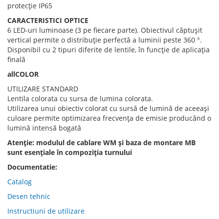
protecție IP65
CARACTERISTICI OPTICE
6 LED-uri luminoase (3 pe fiecare parte). Obiectivul căptușit
vertical permite o distribuție perfectă a luminii peste 360 ​​°.
Disponibil cu 2 tipuri diferite de lentile, în funcție de aplicația
finală
allCOLOR
UTILIZARE STANDARD
Lentila colorata cu sursa de lumina colorata.
Utilizarea unui obiectiv colorat cu sursă de lumină de aceeași
culoare permite optimizarea frecvența de emisie producând o
lumină intensă bogată
Atenție: modulul de cablare WM și baza de montare MB
sunt esențiale
în compoziția turnului
Documentatie:
Catalog
Desen tehnic
Instructiuni de utilizare