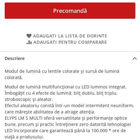
Precomandă
ADAUGATI LA LISTA DE DORINTE
ADAUGATI PENTRU COMPARARE
Descriere
Modul de lumină cu lentile colorate și sursă de lumină
colorată.
Modul de lumină multifuncțional cu LED luminos integrat.
Îmbogățit cu 4 efecte de lumină: bliț dublu, bliț triplu,
stroboscopic și aleator.
Efectul aleatoriu constă într-un model intermitent neuniform,
care mărește abilitatea de a atrage atenția.
ELYPS LM S MULTI oferă versatilitate și performanțe optice
bune, precum și practic întreținere zero datorită tehnologiei
LED încorporate care garantează până la 100.000 * ore de
viață a produsului.