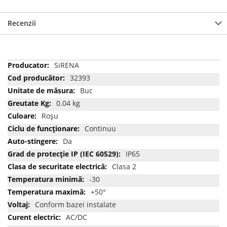
Recenzii
Mai
SiRENA
multe
32393
informatii
Buc
0.04 kg
Roșu
Continuu
Da
IP65
Clasa 2
-30
+50°
Conform bazei instalate
AC/DC