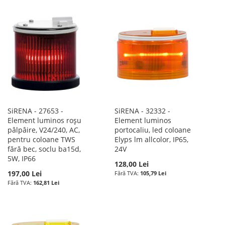
SiRENA - 27653 -
SiRENA - 32332 -
Element luminos roșu
Element luminos
pâlpâire, V24/240, AC,
portocaliu, led coloane
pentru coloane TWS
Elyps lm allcolor, IP65,
fără bec, soclu ba15d,
24V
5W, IP66
128,00 Lei
197,00 Lei
105,79 Lei
162,81 Lei