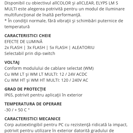
Disponibil cu obiectivul allCOLOR și allCLEAR, ELYPS LM S
MULTI este alegerea potrivită pentru un modul de iluminare
multifuncțional de înaltă performanță.
* În condiții normale, fără vibrații și schimbări puternice de
temperatură
CARACTERISTICI CHEIE
EFECTE DE LUMINĂ
2x FLASH | 3x FLASH | 5x FLASH | ALEATORIU
Selectabil prin dip-switch
VOLTAJ
Conform modulului de cablare selectat (WM)
Cu WM LT și WM LT MULTI: 12 / 24V ACDC
Cu WM HT și WM HT MULTI: 120 / 240V AC
GRAD DE PROTECȚIE
IP65, potrivit pentru aplicații în exterior
TEMPERATURA DE OPERARE
-30 / + 50 C °
CARACTERISTICI MECANICE
Corp autoextingibil pentru PC cu rezistență ridicată la impact,
potrivit pentru utilizare în exterior datorită gradului de