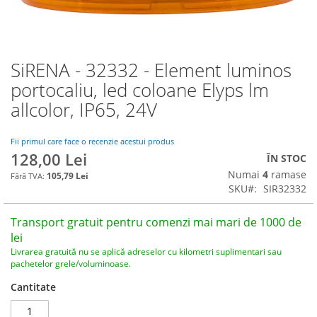
SiRENA - 32332 - Element luminos
Skip
to
portocaliu, led coloane Elyps lm
the
allcolor, IP65, 24V
beginning
of
the
Fii primul care face o recenzie acestui produs
images
128,00 Lei
ÎN STOC
gallery
Numai
4
ramase
105,79 Lei
SKU
SIR32332
Transport gratuit pentru comenzi mai mari de 1000 de
lei
Livrarea gratuită nu se aplică adreselor cu kilometri suplimentari sau
pachetelor grele/voluminoase.
Cantitate