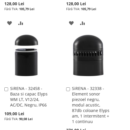
128,00 Lei
128,00 Lei
105,79 Lei
105,79 Lei
ADAUGATI
ADAUGATI
ADAUGATI
ADAUGATI
LA
PENTRU
LA
PENTRU
LISTA
COMPARARE
LISTA
COMPARARE
DE
DE
DORINTE
DORINTE
SiRENA - 32458 -
SiRENA - 32338 -
Adauga
Adauga
Baza si capac Elyps
Element sonor
în
în
WM LT, V12/24,
piezoel negru,
cos
cos
AC/DC, Negru, IP66
modul acustic,
87db coloane Elyps
109,00 Lei
am, 1 intermitent +
90,08 Lei
1 continuu