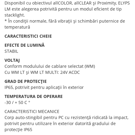
Disponibil cu obiectivul allCOLOR, allCLEAR și Proximity, ELYPS
LM este alegerea potrivită pentru un modul eficient de tip
stacklight.
* În condiții normale, fără vibrații și schimbări puternice de
temperatură
CARACTERISTICI CHEIE
EFECTE DE LUMINĂ
STABIL
VOLTAJ
Conform modulului de cablare selectat (WM)
Cu WM LT și WM LT MULTI: 24V ACDC
GRAD DE PROTECȚIE
IP65, potrivit pentru aplicații în exterior
TEMPERATURA DE OPERARE
-30 / + 50 C °
CARACTERISTICI MECANICE
Corp auto-stingibil pentru PC cu rezistență ridicată la impact,
potrivit pentru utilizare în exterior datorită gradului de
protecție IP65