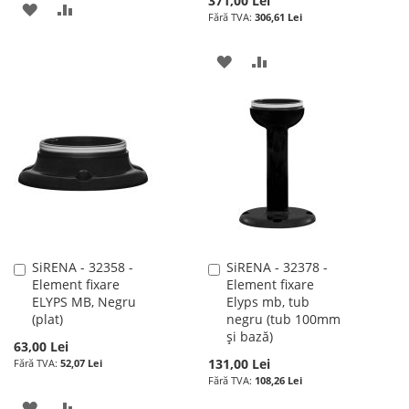
371,00 Lei
ADAUGATI
ADAUGATI
306,61 Lei
LA
PENTRU
ADAUGATI
ADAUGATI
LISTA
COMPARARE
LA
PENTRU
DE
LISTA
COMPARARE
DORINTE
DE
DORINTE
SiRENA - 32358 -
SiRENA - 32378 -
Adauga
Adauga
Element fixare
Element fixare
în
în
ELYPS MB, Negru
Elyps mb, tub
cos
cos
(plat)
negru (tub 100mm
și bază)
63,00 Lei
131,00 Lei
52,07 Lei
108,26 Lei
ADAUGATI
ADAUGATI