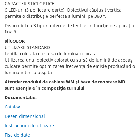
CARACTERISTICI OPTICE
6 LED-uri (3 pe fiecare parte). Obiectivul căptușit vertical
permite o distribuție perfectă a luminii pe 360 ​​°.
Disponibil cu 3 tipuri diferite de lentile, în funcție de aplicația
finală.
allCOLOR
UTILIZARE STANDARD
Lentila colorata cu sursa de lumina colorata.
Utilizarea unui obiectiv colorat cu sursă de lumină de aceeași
culoare permite optimizarea frecvența de emisie producând o
lumină intensă bogată
Atenție: modulul de cablare WM și baza de montare MB
sunt esențiale în compoziția turnului
Documentatie:
Catalog
Desen dimensional
Instructiuni de utilizare
Fisa de date