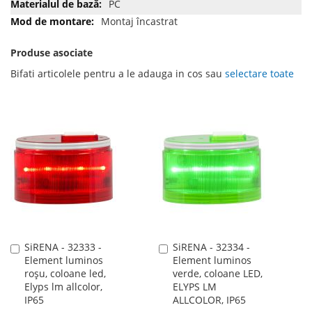
PC
Montaj încastrat
Produse asociate
Bifati articolele pentru a le adauga in cos sau
selectare toate
SiRENA - 32333 -
SiRENA - 32334 -
Adauga
Adauga
Element luminos
Element luminos
în
în
roșu, coloane led,
verde, coloane LED,
cos
cos
Elyps lm allcolor,
ELYPS LM
IP65
ALLCOLOR, IP65