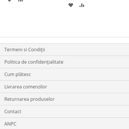
ADAUGATI
ADAUGATI
LA
PENTRU
LA
PENTRU
LISTA
COMPARARE
LISTA
COMPARARE
DE
DE
DORINTE
DORINTE
Termeni si Condiții
Politica de confidențialitate
Cum plătesc
Livrarea comenzilor
Returnarea produselor
Contact
ANPC