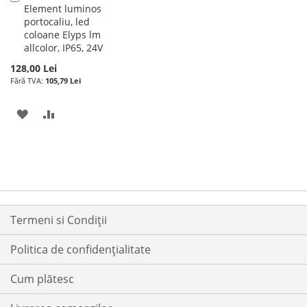
Element luminos
în
portocaliu, led
cos
coloane Elyps lm
allcolor, IP65, 24V
128,00 Lei
105,79 Lei
ADAUGATI
ADAUGATI
LA
PENTRU
LISTA
COMPARARE
DE
DORINTE
Termeni si Condiții
Politica de confidențialitate
Cum plătesc