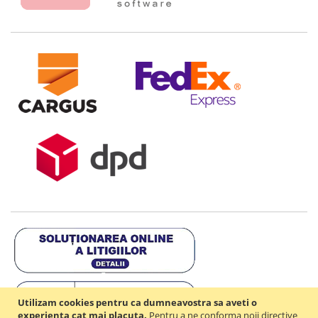
Utilizam cookies pentru ca dumneavostra sa aveti o
experienta cat mai placuta.
Pentru a ne conforma noii directive