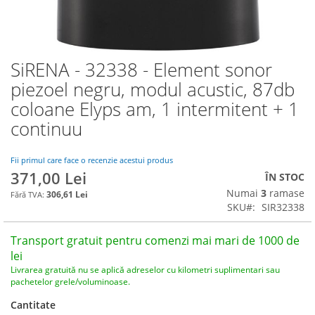
SiRENA - 32338 - Element sonor
Skip
to
piezoel negru, modul acustic, 87db
the
coloane Elyps am, 1 intermitent + 1
beginning
of
continuu
the
images
Fii primul care face o recenzie acestui produs
gallery
371,00 Lei
ÎN STOC
Numai
3
ramase
306,61 Lei
SKU
SIR32338
Transport gratuit pentru comenzi mai mari de 1000 de
lei
Livrarea gratuită nu se aplică adreselor cu kilometri suplimentari sau
pachetelor grele/voluminoase.
Cantitate