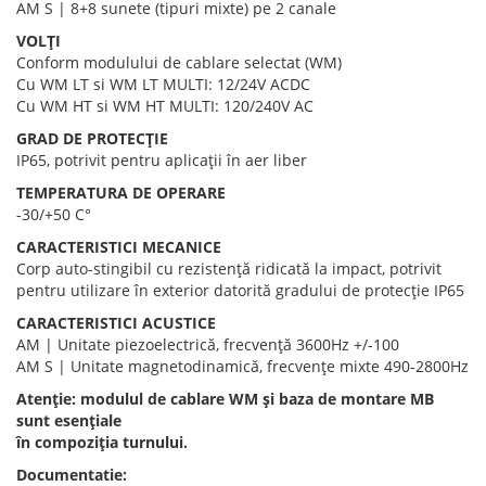
AM S | 8+8 sunete (tipuri mixte) pe 2 canale
VOLȚI
Conform modulului de cablare selectat (WM)
Cu WM LT si WM LT MULTI: 12/24V ACDC
Cu WM HT si WM HT MULTI: 120/240V AC
GRAD DE PROTECȚIE
IP65, potrivit pentru aplicații în aer liber
TEMPERATURA DE OPERARE
-30/+50 C°
CARACTERISTICI MECANICE
Corp auto-stingibil cu rezistență ridicată la impact, potrivit
pentru utilizare în exterior datorită gradului de protecție IP65
CARACTERISTICI ACUSTICE
AM | Unitate piezoelectrică, frecvență 3600Hz +/-100
AM S | Unitate magnetodinamică, frecvențe mixte 490-2800Hz
Atenție: modulul de cablare WM și baza de montare MB
sunt esențiale
în compoziția turnului.
Documentatie: