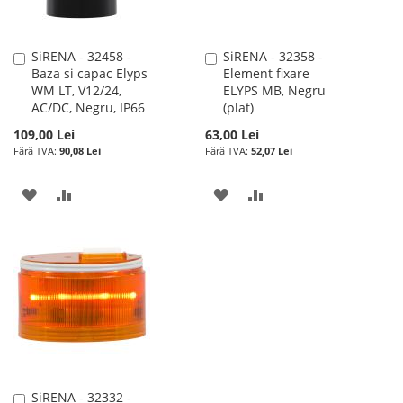
SiRENA - 32458 -
SiRENA - 32358 -
Adauga
Adauga
Baza si capac Elyps
Element fixare
în
în
WM LT, V12/24,
ELYPS MB, Negru
cos
cos
AC/DC, Negru, IP66
(plat)
109,00 Lei
63,00 Lei
90,08 Lei
52,07 Lei
ADAUGATI
ADAUGATI
ADAUGATI
ADAUGATI
LA
PENTRU
LA
PENTRU
LISTA
COMPARARE
LISTA
COMPARARE
DE
DE
DORINTE
DORINTE
SiRENA - 32332 -
Adauga