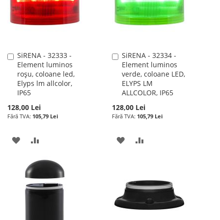
SiRENA - 32333 -
SiRENA - 32334 -
Adauga
Adauga
Element luminos
Element luminos
în
în
roșu, coloane led,
verde, coloane LED,
cos
cos
Elyps lm allcolor,
ELYPS LM
IP65
ALLCOLOR, IP65
128,00 Lei
128,00 Lei
105,79 Lei
105,79 Lei
ADAUGATI
ADAUGATI
ADAUGATI
ADAUGATI
LA
PENTRU
LA
PENTRU
LISTA
COMPARARE
LISTA
COMPARARE
DE
DE
DORINTE
DORINTE