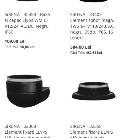
SiRENA - 32458 - Baza
SiRENA - 33403 -
si capac Elyps WM LT,
Element sonor magn.
V12/24, AC/DC, Negru,
TWS a+, v110/240, AC,
IP66
negru, 95db, IP65, 16
tonuri
109,00 Lei
584,00 Lei
90,08 Lei
482,64 Lei
SiRENA - 32368 -
SiRENA - 32358 -
Element fixare ELYPS
Element fixare ELYPS
MB, Negru (pe perete)
MB, Negru (plat)