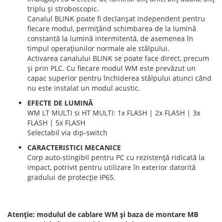
triplu și stroboscopic.
Canalul BLINK poate fi declanșat independent pentru
fiecare modul, permițând schimbarea de la lumină
constantă la lumină intermitentă, de asemenea în
timpul operațiunilor normale ale stâlpului.
Activarea canalului BLINK se poate face direct, precum
și prin PLC. Cu fiecare modul WM este prevăzut un
capac superior pentru închiderea stâlpului atunci când
nu este instalat un modul acustic.
EFECTE DE LUMINĂ
WM LT MULTI si HT MULTI: 1x FLASH | 2x FLASH | 3x
FLASH | 5x FLASH
Selectabil via dip-switch
CARACTERISTICI MECANICE
Corp auto-stingibil pentru PC cu rezistență ridicată la
impact, potrivit pentru utilizare în exterior datorită
gradului de protecție IP65.
Atenție: modulul de cablare WM și baza de montare MB