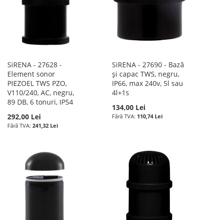
SiRENA - 27628 -
SiRENA - 27690 - Bază
Element sonor
și capac TWS, negru,
PIEZOEL TWS PZO,
IP66, max 240v, 5l sau
V110/240, AC, negru,
4l+1s
89 DB, 6 tonuri, IP54
134,00 Lei
292,00 Lei
110,74 Lei
241,32 Lei