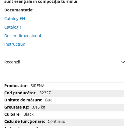
sunt esențiale
în compoziția turnului
Documentatie:
Catalog EN
Catalog IT
Desen dimensional
Instructiuni
Recenzii
Mai
SiRENA
multe
32327
informatii
Buc
0.16 kg
Black
Continuu