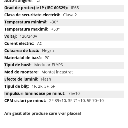
Da
IP65
Clasa 2
-30°
+50°
120/240V
AC
Negru
PC
Modular ELYPS
Montaj încastrat
Flash
1F, 2F, 3F, 5F
75±10
2F 89±10, 3F 71±10, 5F 70±10
Am gasit alte produse care v-ar placea!