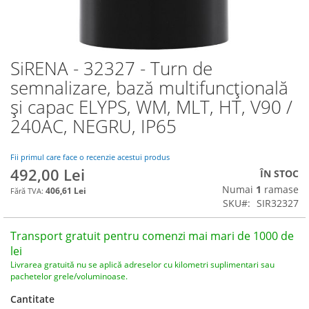
SiRENA - 32327 - Turn de
Skip
to
semnalizare, bază multifuncțională
the
și capac ELYPS, WM, MLT, HT, V90 /
beginning
of
240AC, NEGRU, IP65
the
images
Fii primul care face o recenzie acestui produs
gallery
492,00 Lei
ÎN STOC
Numai
1
ramase
406,61 Lei
SKU
SIR32327
Transport gratuit pentru comenzi mai mari de 1000 de
lei
Livrarea gratuită nu se aplică adreselor cu kilometri suplimentari sau
pachetelor grele/voluminoase.
Cantitate