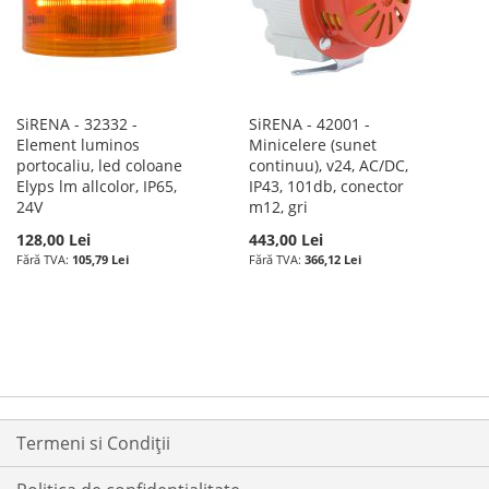
SiRENA - 32332 -
SiRENA - 42001 -
Element luminos
Minicelere (sunet
portocaliu, led coloane
continuu), v24, AC/DC,
Elyps lm allcolor, IP65,
IP43, 101db, conector
24V
m12, gri
128,00 Lei
443,00 Lei
105,79 Lei
366,12 Lei
Termeni si Condiții