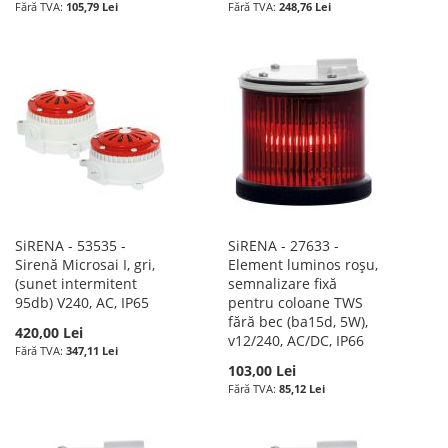
105,79 Lei
248,76 Lei
SiRENA - 53535 -
SiRENA - 27633 -
Sirenă Microsai I, gri,
Element luminos roșu,
(sunet intermitent
semnalizare fixă
95db) V240, AC, IP65
pentru coloane TWS
fără bec (ba15d, 5W),
420,00 Lei
v12/240, AC/DC, IP66
347,11 Lei
103,00 Lei
85,12 Lei