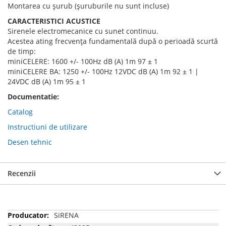
Montarea cu șurub (șuruburile nu sunt incluse)
CARACTERISTICI ACUSTICE
Sirenele electromecanice cu sunet continuu.
Acestea ating frecvența fundamentală după o perioadă scurtă
de timp:
miniCELERE: 1600 +/- 100Hz dB (A) 1m 97 ± 1
miniCELERE BA: 1250 +/- 100Hz 12VDC dB (A) 1m 92 ± 1 |
24VDC dB (A) 1m 95 ± 1
Documentatie:
Catalog
Instructiuni de utilizare
Desen tehnic
Recenzii
Mai
SiRENA
multe