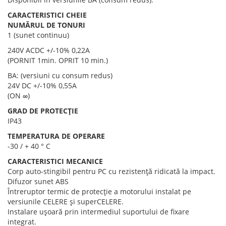
CARACTERISTICI CHEIE
NUMĂRUL DE TONURI
1 (sunet continuu)
240V ACDC +/-10% 0,22A
(PORNIT 1min. OPRIT 10 min.)
BA: (versiuni cu consum redus)
24V DC +/-10% 0,55A
(ON ∞)
GRAD DE PROTECȚIE
IP43
TEMPERATURA DE OPERARE
-30 / + 40 ° C
CARACTERISTICI MECANICE
Corp auto-stingibil pentru PC cu rezistență ridicată la impact.
Difuzor sunet ABS
Întreruptor termic de protecție a motorului instalat pe
versiunile CELERE și superCELERE.
Instalare ușoară prin intermediul suportului de fixare
integrat.