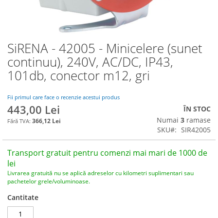
SiRENA - 42005 - Minicelere (sunet
Skip
to
continuu), 240V, AC/DC, IP43,
the
101db, conector m12, gri
beginning
of
the
Fii primul care face o recenzie acestui produs
images
443,00 Lei
ÎN STOC
gallery
Numai
3
ramase
366,12 Lei
SKU
SIR42005
Transport gratuit pentru comenzi mai mari de 1000 de
lei
Livrarea gratuită nu se aplică adreselor cu kilometri suplimentari sau
pachetelor grele/voluminoase.
Cantitate