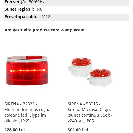
50/60Hz
Nu
M12
Am gasit alte produse care v-ar placea!
SiRENA - 32333 -
SiRENA - 53015 -
Element luminos roșu,
Sirenă Microsai C, gri,
coloane led, Elyps lm
(sunet continuu 95db)
allcolor, IP65
v240, ac, IP65
128,00 Lei
301,00 Lei