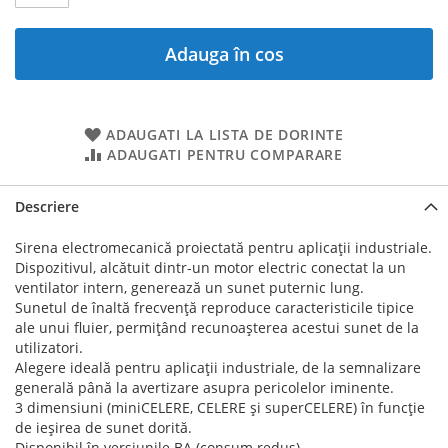
Adauga în cos
ADAUGATI LA LISTA DE DORINTE
ADAUGATI PENTRU COMPARARE
Descriere
Sirena electromecanică proiectată pentru aplicații industriale.
Dispozitivul, alcătuit dintr-un motor electric conectat la un
ventilator intern, generează un sunet puternic lung.
Sunetul de înaltă frecvență reproduce caracteristicile tipice
ale unui fluier, permițând recunoașterea acestui sunet de la
utilizatori.
Alegere ideală pentru aplicații industriale, de la semnalizare
generală până la avertizare asupra pericolelor iminente.
3 dimensiuni (miniCELERE, CELERE și superCELERE) în funcție
de ieșirea de sunet dorită.
Disponibil în versiunile BA (consum redus).