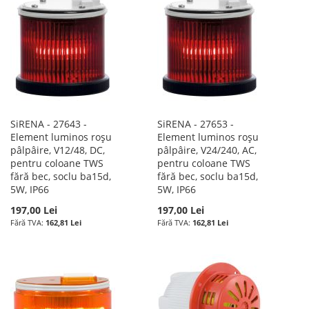
SiRENA - 27643 -
SiRENA - 27653 -
Element luminos roșu
Element luminos roșu
pâlpâire, V12/48, DC,
pâlpâire, V24/240, AC,
pentru coloane TWS
pentru coloane TWS
fără bec, soclu ba15d,
fără bec, soclu ba15d,
5W, IP66
5W, IP66
197,00 Lei
197,00 Lei
162,81 Lei
162,81 Lei