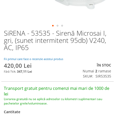
SiRENA - 53535 - Sirenă Microsai I,
Skip
to
gri, (sunet intermitent 95db) V240,
the
AC, IP65
beginning
of
the
Fii primul care face o recenzie acestui produs
images
420,00 Lei
ÎN STOC
gallery
Numai
2
ramase
347,11 Lei
SKU
SIR53535
Transport gratuit pentru comenzi mai mari de 1000 de
lei
Livrarea gratuită nu se aplică adreselor cu kilometri suplimentari sau
pachetelor grele/voluminoase.
Cantitate