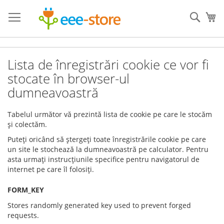
Mergeti
la
Cauta
Co
Continut
Lista de înregistrări cookie ce vor fi
stocate în browser-ul
dumneavoastră
Tabelul următor vă prezintă lista de cookie pe care le stocăm
și
colectăm.
Puteți oricând să ștergeți toate înregistrările cookie pe care
un site le stochează la dumneavoastră pe calculator. Pentru
asta urmați instrucțiunile specifice pentru navigatorul de
internet pe care îl folosiți.
FORM_KEY
Stores randomly generated key used to prevent forged
requests.