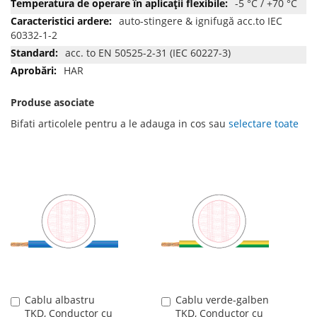
-5 °C / +70 °C
auto-stingere & ignifugă acc.to IEC
60332-1-2
acc. to EN 50525-2-31 (IEC 60227-3)
HAR
Produse asociate
Bifati articolele pentru a le adauga in cos sau
selectare toate
Cablu albastru
Cablu verde-galben
Adauga
Adauga
TKD, Conductor cu
TKD, Conductor cu
în
în