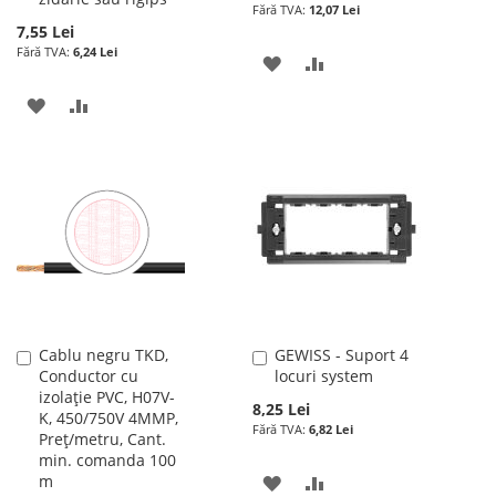
12,07 Lei
7,55 Lei
6,24 Lei
ADAUGATI
ADAUGATI
LA
PENTRU
ADAUGATI
ADAUGATI
LISTA
COMPARARE
LA
PENTRU
DE
LISTA
COMPARARE
DORINTE
DE
DORINTE
Cablu negru TKD,
GEWISS - Suport 4
Adauga
Adauga
Conductor cu
locuri system
în
în
izolație PVC, H07V-
cos
cos
8,25 Lei
K, 450/750V 4MMP,
6,82 Lei
Preț/metru, Cant.
min. comanda 100
m
ADAUGATI
ADAUGATI