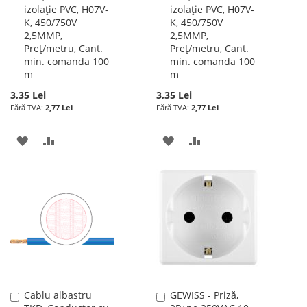
izolație PVC, H07V-
izolație PVC, H07V-
cos
cos
K, 450/750V
K, 450/750V
2,5MMP,
2,5MMP,
Preț/metru, Cant.
Preț/metru, Cant.
min. comanda 100
min. comanda 100
m
m
3,35 Lei
3,35 Lei
2,77 Lei
2,77 Lei
ADAUGATI
ADAUGATI
ADAUGATI
ADAUGATI
LA
PENTRU
LA
PENTRU
LISTA
COMPARARE
LISTA
COMPARARE
DE
DE
DORINTE
DORINTE
Cablu albastru
GEWISS - Priză,
Adauga
Adauga