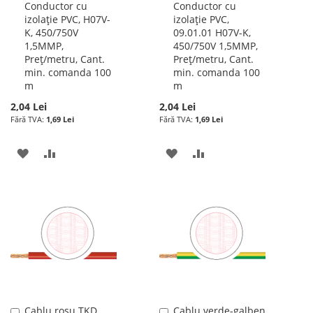
Conductor cu
Conductor cu
în
în
izolație PVC, H07V-
izolație PVC,
cos
cos
K, 450/750V
09.01.01 H07V-K,
1,5MMP,
450/750V 1,5MMP,
Preț/metru, Cant.
Preț/metru, Cant.
min. comanda 100
min. comanda 100
m
m
2,04 Lei
2,04 Lei
1,69 Lei
1,69 Lei
ADAUGATI
ADAUGATI
ADAUGATI
ADAUGATI
LA
PENTRU
LA
PENTRU
LISTA
COMPARARE
LISTA
COMPARARE
DE
DE
DORINTE
DORINTE
Cablu roșu TKD,
Cablu verde-galben
Adauga
Adauga