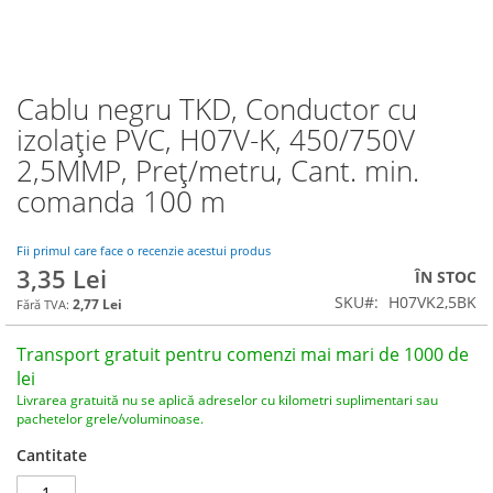
Cablu negru TKD, Conductor cu
Skip
to
izolație PVC, H07V-K, 450/750V
the
2,5MMP, Preț/metru, Cant. min.
beginning
of
comanda 100 m
the
images
Fii primul care face o recenzie acestui produs
gallery
3,35 Lei
ÎN STOC
SKU
H07VK2,5BK
2,77 Lei
Transport gratuit pentru comenzi mai mari de 1000 de
lei
Livrarea gratuită nu se aplică adreselor cu kilometri suplimentari sau
pachetelor grele/voluminoase.
Cantitate