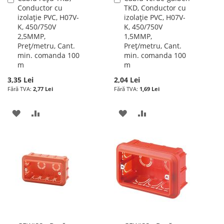
Conductor cu
TKD, Conductor cu
în
în
izolație PVC, H07V-
izolație PVC, H07V-
cos
cos
K, 450/750V
K, 450/750V
2,5MMP,
1,5MMP,
Preț/metru, Cant.
Preț/metru, Cant.
min. comanda 100
min. comanda 100
m
m
3,35 Lei
2,04 Lei
2,77 Lei
1,69 Lei
ADAUGATI
ADAUGATI
ADAUGATI
ADAUGATI
LA
PENTRU
LA
PENTRU
LISTA
COMPARARE
LISTA
COMPARARE
DE
DE
DORINTE
DORINTE