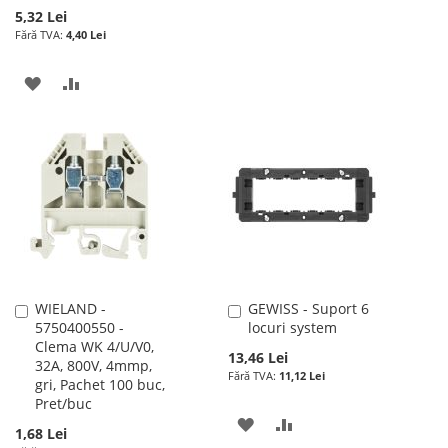
5,32 Lei
LA
PENTRU
4,40 Lei
LISTA
COMPARARE
ADAUGATI
ADAUGATI
DE
LA
PENTRU
DORINTE
LISTA
COMPARARE
DE
DORINTE
WIELAND -
GEWISS - Suport 6
Adauga
Adauga
5750400550 -
locuri system
în
în
Clema WK 4/U/V0,
cos
cos
13,46 Lei
32A, 800V, 4mmp,
11,12 Lei
gri, Pachet 100 buc,
Pret/buc
ADAUGATI
ADAUGATI
1,68 Lei