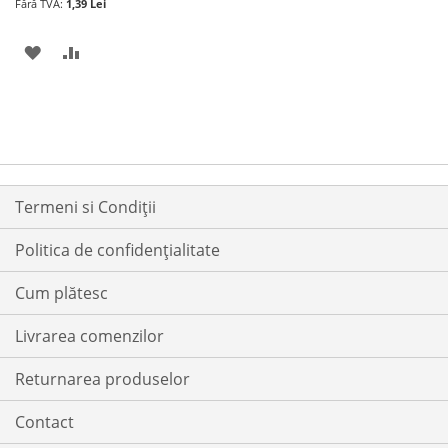
1,39 Lei
LA
PENTRU
LISTA
COMPARARE
ADAUGATI
ADAUGATI
DE
LA
PENTRU
DORINTE
LISTA
COMPARARE
DE
DORINTE
Termeni si Condiții
Politica de confidențialitate
Cum plătesc
Livrarea comenzilor
Returnarea produselor
Contact