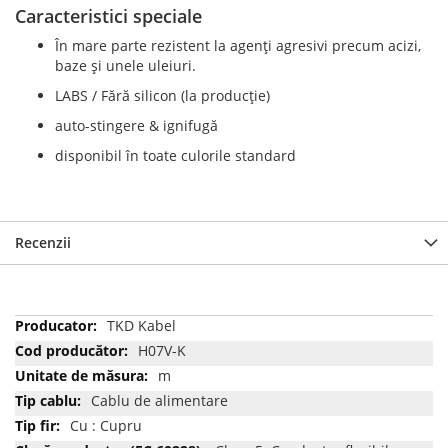
Caracteristici speciale
În mare parte rezistent la agenți agresivi precum acizi,
baze și unele uleiuri.
LABS / Fără silicon (la producție)
auto-stingere & ignifugă
disponibil în toate culorile standard
Recenzii
Mai
TKD Kabel
multe
H07V-K
informatii
m
Cablu de alimentare
Cu : Cupru