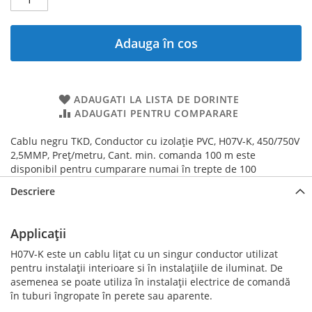
Adauga în cos
ADAUGATI LA LISTA DE DORINTE
ADAUGATI PENTRU COMPARARE
Cablu negru TKD, Conductor cu izolație PVC, H07V-K, 450/750V
2,5MMP, Preț/metru, Cant. min. comanda 100 m este
disponibil pentru cumparare numai în trepte de 100
Descriere
Applicații
H07V-K este un cablu lițat cu un singur conductor utilizat
pentru instalații interioare si în instalațiile de iluminat. De
asemenea se poate utiliza în instalații electrice de comandă
în tuburi îngropate în perete sau aparente.