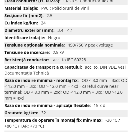
Clasa 5: Conductor flexibil
PVC : Policlorură de vinil
2.5
24
3.4 - 4.1
Negru
450/750 V peak voltage
2,5 kV
acc. to IEC 60228
acc. to. DIN VDE, vezi
Documentația Tehnică
OD < 8,0 mm = 3xd; OD
< 12,0 mm = 3xd; OD > 12,0 mm = 4xd - careful curve near
terminal: OD < 8,0 mm = 2xd; OD < 12,0 mm = 3xd; OD >12,0
mm = 4xd
15 x d
32
-30 °C /
+80 °C (HAR: +70 °C)