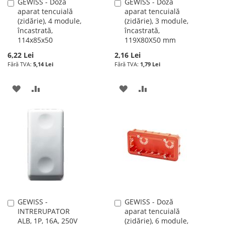
GEWISS - Doză
GEWISS - Doză
Adauga
Adauga
aparat tencuială
aparat tencuială
în
în
(zidărie), 4 module,
(zidărie), 3 module,
cos
cos
încastrată,
încastrată,
114x85x50
119X80X50 mm
6,22 Lei
2,16 Lei
5,14 Lei
1,79 Lei
ADAUGATI
ADAUGATI
ADAUGATI
ADAUGATI
LA
PENTRU
LA
PENTRU
LISTA
COMPARARE
LISTA
COMPARARE
DE
DE
DORINTE
DORINTE
GEWISS -
GEWISS - Doză
Adauga
Adauga
INTRERUPATOR
aparat tencuială
în
în
ALB, 1P, 16A, 250V
(zidărie), 6 module,
cos
cos