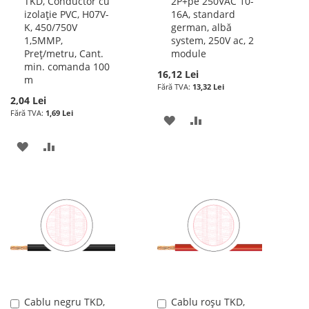
TKD, Conductor cu
2P+pe 250VAC 10-
în
în
izolație PVC, H07V-
16A, standard
cos
cos
K, 450/750V
german, albă
1,5MMP,
system, 250V ac, 2
Preț/metru, Cant.
module
min. comanda 100
16,12 Lei
m
13,32 Lei
2,04 Lei
1,69 Lei
ADAUGATI
ADAUGATI
LA
PENTRU
ADAUGATI
ADAUGATI
LISTA
COMPARARE
LA
PENTRU
DE
LISTA
COMPARARE
DORINTE
DE
DORINTE
Cablu negru TKD,
Cablu roșu TKD,
Adauga
Adauga