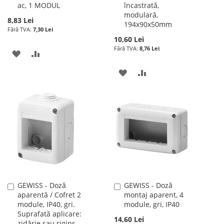
ac, 1 MODUL
încastrată,
modulară,
8,83 Lei
194x90x50mm
7,30 Lei
10,60 Lei
8,76 Lei
ADAUGATI
ADAUGATI
LA
PENTRU
ADAUGATI
ADAUGATI
LISTA
COMPARARE
LA
PENTRU
DE
LISTA
COMPARARE
DORINTE
DE
DORINTE
GEWISS - Doză
GEWISS - Doză
Adauga
Adauga
aparentă / Cofret 2
montaj aparent, 4
în
în
module, IP40, gri.
module, gri, IP40
cos
cos
Suprafată aplicare:
14,60 Lei
zidărie sau rigips