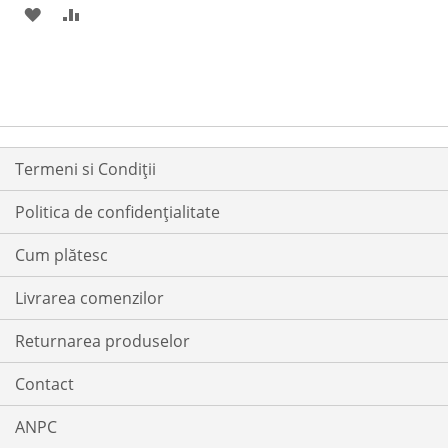
ADAUGATI
ADAUGATI
LISTA
COMPARARE
LA
PENTRU
DE
LISTA
COMPARARE
DORINTE
DE
DORINTE
Termeni si Condiții
Politica de confidențialitate
Cum plătesc
Livrarea comenzilor
Returnarea produselor
Contact
ANPC