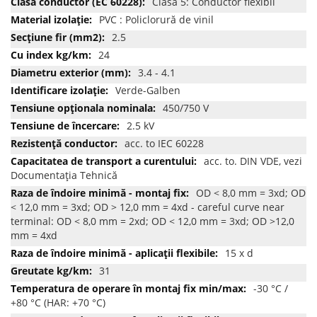
Clasa 5: Conductor flexibil
PVC : Policlorură de vinil
2.5
24
3.4 - 4.1
Verde-Galben
450/750 V
2.5 kV
acc. to IEC 60228
acc. to. DIN VDE, vezi
Documentația Tehnică
OD < 8,0 mm = 3xd; OD
< 12,0 mm = 3xd; OD > 12,0 mm = 4xd - careful curve near
terminal: OD < 8,0 mm = 2xd; OD < 12,0 mm = 3xd; OD >12,0
mm = 4xd
15 x d
31
-30 °C /
+80 °C (HAR: +70 °C)