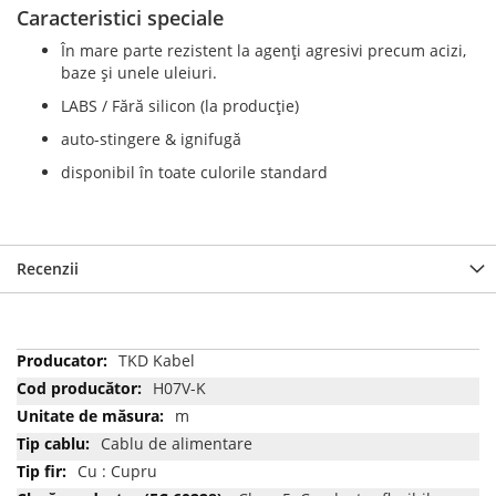
Caracteristici speciale
În mare parte rezistent la agenți agresivi precum acizi,
baze și unele uleiuri.
LABS / Fără silicon (la producție)
auto-stingere & ignifugă
disponibil în toate culorile standard
Recenzii
Mai
TKD Kabel
multe
H07V-K
informatii
m
Cablu de alimentare
Cu : Cupru