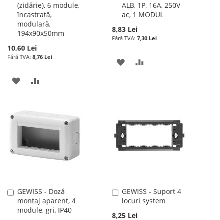
(zidărie), 6 module,
ALB, 1P, 16A, 250V
cos
cos
încastrată,
ac, 1 MODUL
modulară,
8,83 Lei
194x90x50mm
7,30 Lei
10,60 Lei
8,76 Lei
ADAUGATI
ADAUGATI
LA
PENTRU
ADAUGATI
ADAUGATI
LISTA
COMPARARE
LA
PENTRU
DE
LISTA
COMPARARE
DORINTE
DE
DORINTE
GEWISS - Doză
GEWISS - Suport 4
Adauga
Adauga
montaj aparent, 4
locuri system
în
în
module, gri, IP40
cos
cos
8,25 Lei