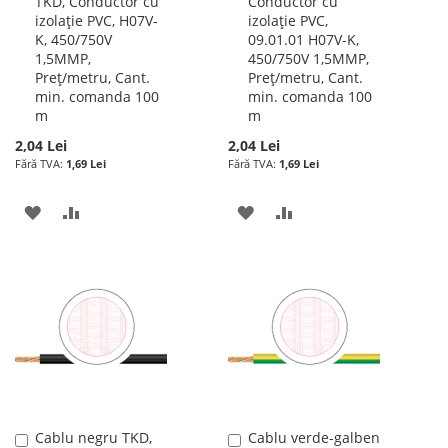
TKD, Conductor cu
Conductor cu
în
în
izolație PVC, H07V-
izolație PVC,
cos
cos
K, 450/750V
09.01.01 H07V-K,
1,5MMP,
450/750V 1,5MMP,
Preț/metru, Cant.
Preț/metru, Cant.
min. comanda 100
min. comanda 100
m
m
2,04 Lei
2,04 Lei
1,69 Lei
1,69 Lei
ADAUGATI
ADAUGATI
ADAUGATI
ADAUGATI
LA
PENTRU
LA
PENTRU
LISTA
COMPARARE
LISTA
COMPARARE
DE
DE
DORINTE
DORINTE
Cablu negru TKD,
Cablu verde-galben
Adauga
Adauga