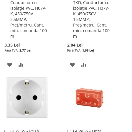
Conductor cu
TKD, Conductor cu
în
în
izolație PVC, H07V-
izolație PVC, H07V-
cos
cos
K, 450/750V
K, 450/750V
2,5MMP,
1,5MMP,
Preț/metru, Cant.
Preț/metru, Cant.
min. comanda 100
min. comanda 100
m
m
3,35 Lei
2,04 Lei
2,77 Lei
1,69 Lei
ADAUGATI
ADAUGATI
ADAUGATI
ADAUGATI
LA
PENTRU
LA
PENTRU
LISTA
COMPARARE
LISTA
COMPARARE
DE
DE
DORINTE
DORINTE
GEWISS - Priză,
GEWISS - Doză
Adauga
Adauga