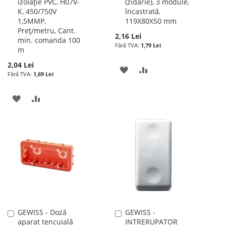
izolație PVC, H07V-
(zidărie), 3 module,
cos
cos
K, 450/750V
încastrată,
1,5MMP,
119X80X50 mm
Preț/metru, Cant.
2,16 Lei
min. comanda 100
1,79 Lei
m
2,04 Lei
ADAUGATI
ADAUGATI
1,69 Lei
LA
PENTRU
ADAUGATI
ADAUGATI
LISTA
COMPARARE
LA
PENTRU
DE
LISTA
COMPARARE
DORINTE
DE
DORINTE
GEWISS - Doză
GEWISS -
Adauga
Adauga
aparat tencuială
INTRERUPATOR
în
în