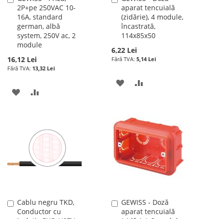
2P+pe 250VAC 10-
aparat tencuială
în
în
16A, standard
(zidărie), 4 module,
cos
cos
german, albă
încastrată,
system, 250V ac, 2
114x85x50
module
6,22 Lei
16,12 Lei
5,14 Lei
13,32 Lei
ADAUGATI
ADAUGATI
ADAUGATI
ADAUGATI
LA
PENTRU
LA
PENTRU
LISTA
COMPARARE
LISTA
COMPARARE
DE
DE
DORINTE
DORINTE
Cablu negru TKD,
GEWISS - Doză
Adauga
Adauga
Conductor cu
aparat tencuială
în
în