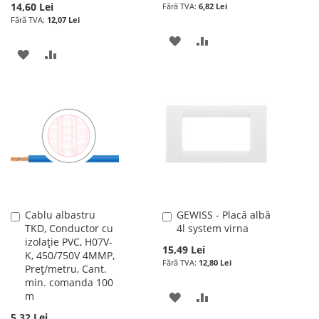
14,60 Lei
6,82 Lei
12,07 Lei
ADAUGATI
ADAUGATI
ADAUGATI
ADAUGATI
LA
PENTRU
LA
PENTRU
LISTA
COMPARARE
LISTA
COMPARARE
DE
DE
DORINTE
DORINTE
Cablu albastru
GEWISS - Placă albă
Adauga
Adauga
TKD, Conductor cu
4l system virna
în
în
izolație PVC, H07V-
cos
cos
15,49 Lei
K, 450/750V 4MMP,
12,80 Lei
Preț/metru, Cant.
min. comanda 100
m
ADAUGATI
ADAUGATI
5,32 Lei