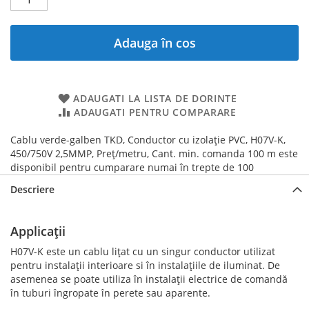
Adauga în cos
ADAUGATI LA LISTA DE DORINTE
ADAUGATI PENTRU COMPARARE
Cablu verde-galben TKD, Conductor cu izolație PVC, H07V-K,
450/750V 2,5MMP, Preț/metru, Cant. min. comanda 100 m este
disponibil pentru cumparare numai în trepte de 100
Descriere
Applicații
H07V-K este un cablu lițat cu un singur conductor utilizat
pentru instalații interioare si în instalațiile de iluminat. De
asemenea se poate utiliza în instalații electrice de comandă
în tuburi îngropate în perete sau aparente.