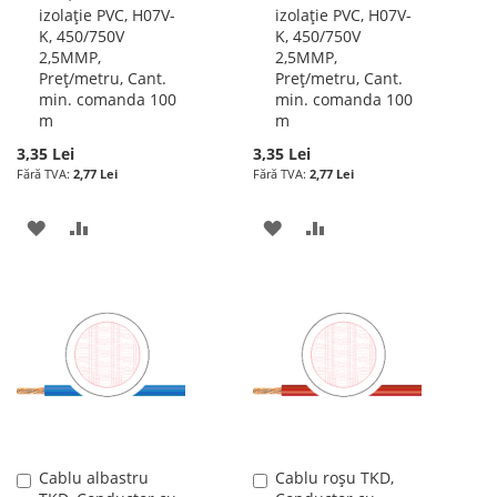
izolație PVC, H07V-
izolație PVC, H07V-
cos
cos
K, 450/750V
K, 450/750V
2,5MMP,
2,5MMP,
Preț/metru, Cant.
Preț/metru, Cant.
min. comanda 100
min. comanda 100
m
m
3,35 Lei
3,35 Lei
2,77 Lei
2,77 Lei
ADAUGATI
ADAUGATI
ADAUGATI
ADAUGATI
LA
PENTRU
LA
PENTRU
LISTA
COMPARARE
LISTA
COMPARARE
DE
DE
DORINTE
DORINTE
Cablu albastru
Cablu roșu TKD,
Adauga
Adauga