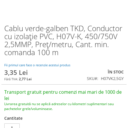
Cablu verde-galben TKD, Conductor
Skip
to
cu izolație PVC, H07V-K, 450/750V
the
2,5MMP, Preț/metru, Cant. min.
beginning
of
comanda 100 m
the
images
Fii primul care face o recenzie acestui produs
gallery
3,35 Lei
ÎN STOC
SKU
H07VK2,5GY
2,77 Lei
Transport gratuit pentru comenzi mai mari de 1000 de
lei
Livrarea gratuită nu se aplică adreselor cu kilometri suplimentari sau
pachetelor grele/voluminoase.
Cantitate