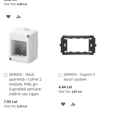
LA
PENTRU
4,40 Lei
LISTA
COMPARARE
ADAUGATI
ADAUGATI
DE
LA
PENTRU
DORINTE
LISTA
COMPARARE
DE
DORINTE
GEWISS - Doză
GEWISS - Suport 3
Adauga
Adauga
aparentă / Cofret 2
locuri system
în
în
module, IP40, gri.
cos
cos
4,44 Lei
Suprafată aplicare:
3,67 Lei
zidărie sau rigips
7,55 Lei
ADAUGATI
ADAUGATI
6,24 Lei
LA
PENTRU