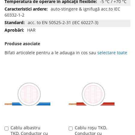
-5 °C / +70 °C
auto-stingere & ignifugă acc.to IEC
60332-1-2
acc. to EN 50525-2-31 (IEC 60227-3)
HAR
Produse asociate
Bifati articolele pentru a le adauga in cos sau
selectare toate
Cablu albastru
Cablu roșu TKD,
Adauga
Adauga
TKD, Conductor cu
Conductor cu
în
în