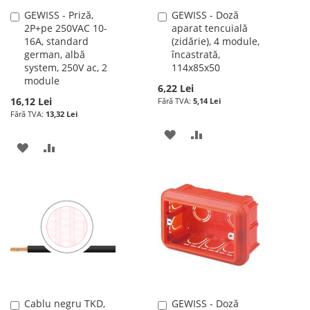
GEWISS - Priză,
GEWISS - Doză
Adauga
Adauga
2P+pe 250VAC 10-
aparat tencuială
în
în
16A, standard
(zidărie), 4 module,
cos
cos
german, albă
încastrată,
system, 250V ac, 2
114x85x50
module
6,22 Lei
16,12 Lei
5,14 Lei
13,32 Lei
ADAUGATI
ADAUGATI
ADAUGATI
ADAUGATI
LA
PENTRU
LA
PENTRU
LISTA
COMPARARE
LISTA
COMPARARE
DE
DE
DORINTE
DORINTE
Cablu negru TKD,
GEWISS - Doză
Adauga
Adauga