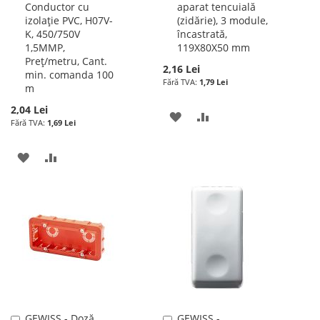
Conductor cu
aparat tencuială
în
în
izolație PVC, H07V-
(zidărie), 3 module,
cos
cos
K, 450/750V
încastrată,
1,5MMP,
119X80X50 mm
Preț/metru, Cant.
2,16 Lei
min. comanda 100
1,79 Lei
m
2,04 Lei
ADAUGATI
ADAUGATI
1,69 Lei
LA
PENTRU
ADAUGATI
ADAUGATI
LISTA
COMPARARE
LA
PENTRU
DE
LISTA
COMPARARE
DORINTE
DE
DORINTE
GEWISS - Doză
GEWISS -
Adauga
Adauga