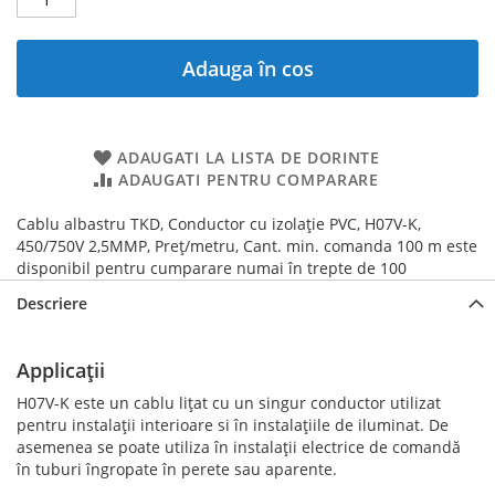
Adauga în cos
ADAUGATI LA LISTA DE DORINTE
ADAUGATI PENTRU COMPARARE
Cablu albastru TKD, Conductor cu izolație PVC, H07V-K,
450/750V 2,5MMP, Preț/metru, Cant. min. comanda 100 m este
disponibil pentru cumparare numai în trepte de 100
Descriere
Applicații
H07V-K este un cablu lițat cu un singur conductor utilizat
pentru instalații interioare si în instalațiile de iluminat. De
asemenea se poate utiliza în instalații electrice de comandă
în tuburi îngropate în perete sau aparente.