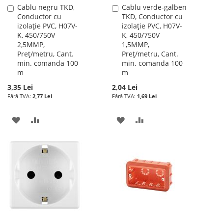
Cablu negru TKD,
Cablu verde-galben
Adauga
Adauga
Conductor cu
TKD, Conductor cu
în
în
izolație PVC, H07V-
izolație PVC, H07V-
cos
cos
K, 450/750V
K, 450/750V
2,5MMP,
1,5MMP,
Preț/metru, Cant.
Preț/metru, Cant.
min. comanda 100
min. comanda 100
m
m
3,35 Lei
2,04 Lei
2,77 Lei
1,69 Lei
ADAUGATI
ADAUGATI
ADAUGATI
ADAUGATI
LA
PENTRU
LA
PENTRU
LISTA
COMPARARE
LISTA
COMPARARE
DE
DE
DORINTE
DORINTE