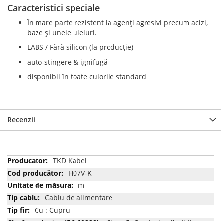
Caracteristici speciale
În mare parte rezistent la agenți agresivi precum acizi,
baze și unele uleiuri.
LABS / Fără silicon (la producție)
auto-stingere & ignifugă
disponibil în toate culorile standard
Recenzii
Mai
TKD Kabel
multe
H07V-K
informatii
m
Cablu de alimentare
Cu : Cupru