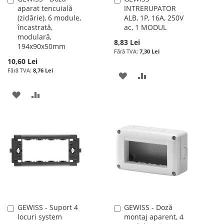
aparat tencuială
INTRERUPATOR
în
în
(zidărie), 6 module,
ALB, 1P, 16A, 250V
cos
cos
încastrată,
ac, 1 MODUL
modulară,
8,83 Lei
194x90x50mm
7,30 Lei
10,60 Lei
8,76 Lei
ADAUGATI
ADAUGATI
LA
PENTRU
ADAUGATI
ADAUGATI
LISTA
COMPARARE
LA
PENTRU
DE
LISTA
COMPARARE
DORINTE
DE
DORINTE
GEWISS - Suport 4
GEWISS - Doză
Adauga
Adauga
locuri system
montaj aparent, 4
în
în