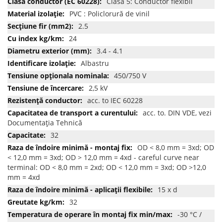
Clasa 5: Conductor flexibil
PVC : Policlorură de vinil
2.5
24
3.4 - 4.1
Albastru
450/750 V
2,5 kV
acc. to IEC 60228
acc. to. DIN VDE, vezi
Documentația Tehnică
32
OD < 8,0 mm = 3xd; OD
< 12,0 mm = 3xd; OD > 12,0 mm = 4xd - careful curve near
terminal: OD < 8,0 mm = 2xd; OD < 12,0 mm = 3xd; OD >12,0
mm = 4xd
15 x d
32
-30 °C /