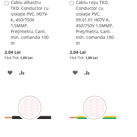
Cablu albastru
Cablu roșu TKD,
Adauga
Adauga
TKD, Conductor cu
Conductor cu
în
în
izolație PVC, H07V-
izolație PVC,
cos
cos
K, 450/750V
09.01.01 H07V-K,
1,5MMP,
450/750V 1,5MMP,
Preț/metru, Cant.
Preț/metru, Cant.
min. comanda 100
min. comanda 100
m
m
2,04 Lei
2,04 Lei
1,69 Lei
1,69 Lei
ADAUGATI
ADAUGATI
ADAUGATI
ADAUGATI
LA
PENTRU
LA
PENTRU
LISTA
COMPARARE
LISTA
COMPARARE
DE
DE
DORINTE
DORINTE