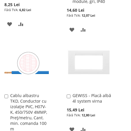
module, gri, IP40
cos
cos
8,25 Lei
14,60 Lei
6,82 Lei
12,07 Lei
ADAUGATI
ADAUGATI
ADAUGATI
ADAUGATI
LA
PENTRU
LA
PENTRU
LISTA
COMPARARE
LISTA
COMPARARE
DE
DE
DORINTE
DORINTE
Cablu albastru
GEWISS - Placă albă
Adauga
Adauga
TKD, Conductor cu
4l system virna
în
în
izolație PVC, H07V-
cos
cos
15,49 Lei
K, 450/750V 4MMP,
12,80 Lei
Preț/metru, Cant.
min. comanda 100
m
ADAUGATI
ADAUGATI