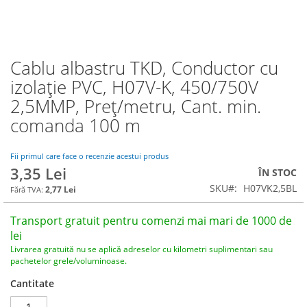
Cablu albastru TKD, Conductor cu
Skip
to
izolație PVC, H07V-K, 450/750V
the
2,5MMP, Preț/metru, Cant. min.
beginning
of
comanda 100 m
the
images
Fii primul care face o recenzie acestui produs
gallery
3,35 Lei
ÎN STOC
SKU
H07VK2,5BL
2,77 Lei
Transport gratuit pentru comenzi mai mari de 1000 de
lei
Livrarea gratuită nu se aplică adreselor cu kilometri suplimentari sau
pachetelor grele/voluminoase.
Cantitate