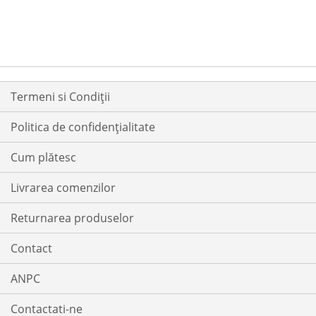
LA
PENTRU
LA
PENTRU
LISTA
COMPARARE
LISTA
COMPARARE
DE
DE
DORINTE
DORINTE
Termeni si Condiții
Politica de confidențialitate
Cum plătesc
Livrarea comenzilor
Returnarea produselor
Contact
ANPC
Contactati-ne