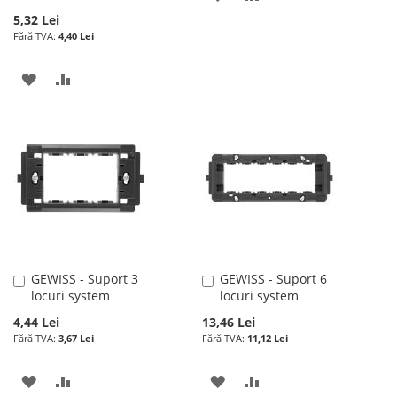
5,32 Lei
LA
PENTRU
4,40 Lei
LISTA
COMPARARE
ADAUGATI
ADAUGATI
DE
LA
PENTRU
DORINTE
LISTA
COMPARARE
DE
DORINTE
GEWISS - Suport 3
GEWISS - Suport 6
Adauga
Adauga
locuri system
locuri system
în
în
cos
cos
4,44 Lei
13,46 Lei
3,67 Lei
11,12 Lei
ADAUGATI
ADAUGATI
ADAUGATI
ADAUGATI