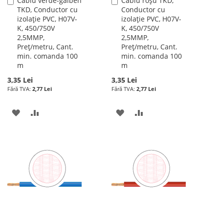
Cablu verde-galben
Cablu roșu TKD,
Adauga
Adauga
TKD, Conductor cu
Conductor cu
în
în
izolație PVC, H07V-
izolație PVC, H07V-
cos
cos
K, 450/750V
K, 450/750V
2,5MMP,
2,5MMP,
Preț/metru, Cant.
Preț/metru, Cant.
min. comanda 100
min. comanda 100
m
m
3,35 Lei
3,35 Lei
2,77 Lei
2,77 Lei
ADAUGATI
ADAUGATI
ADAUGATI
ADAUGATI
LA
PENTRU
LA
PENTRU
LISTA
COMPARARE
LISTA
COMPARARE
DE
DE
DORINTE
DORINTE