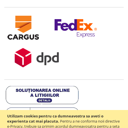
Utilizam cookies pentru ca dumneavostra sa aveti o
experienta cat mai placuta.
Pentru a ne conforma noii directive
e-Privacy, trebuie sa primim acordul dumneavosatra pentru a seta