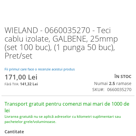
WIELAND - 0660035270 - Teci
Skip
to
cablu izolate, GALBENE, 25mmp
the
(set 100 buc), (1 punga 50 buc),
beginning
of
Pret/set
the
images
Fii primul care face o recenzie acestui produs
gallery
171,00 Lei
ÎN STOC
Numai
2.5
ramase
141,32 Lei
SKU
0660035270
Transport gratuit pentru comenzi mai mari de 1000 de
lei
Livrarea gratuită nu se aplică adreselor cu kilometri suplimentari sau
pachetelor grele/voluminoase.
Cantitate