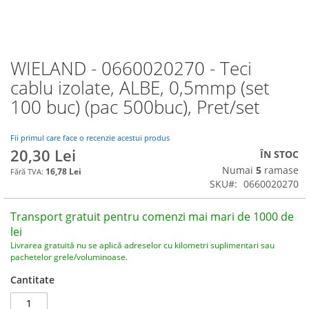
WIELAND - 0660020270 - Teci
Skip
to
cablu izolate, ALBE, 0,5mmp (set
the
100 buc) (pac 500buc), Pret/set
beginning
of
the
Fii primul care face o recenzie acestui produs
images
20,30 Lei
ÎN STOC
gallery
Numai
5
ramase
16,78 Lei
SKU
0660020270
Transport gratuit pentru comenzi mai mari de 1000 de
lei
Livrarea gratuită nu se aplică adreselor cu kilometri suplimentari sau
pachetelor grele/voluminoase.
Cantitate