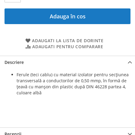
Adauga în cos
ADAUGATI LA LISTA DE DORINTE
ADAUGATI PENTRU COMPARARE
Descriere
Ferule (teci cablu) cu material izolator pentru secțiunea
transversală a conductorilor de 0,50 mmp, în formă de
țeavă cu manșon din plastic după DIN 46228 partea 4,
culoare albă
Recenzii