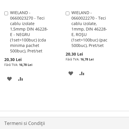
WIELAND -
WIELAND -
Adauga
Adauga
0660023270 - Teci
0660022270 - Teci
în
în
cablu izolate
cablu izolate,
cos
cos
1,5mmp DIN 46228-
1mmp, DIN 46228-
E - NEGRU
E, ROȘU
(1set=100buc) (cda
(1set=100buc) (pac
minima pachet
500buc), Pret/set
500buc), Pret/set
20,30 Lei
20,30 Lei
16,78 Lei
16,78 Lei
ADAUGATI
ADAUGATI
ADAUGATI
ADAUGATI
LA
PENTRU
LA
PENTRU
LISTA
COMPARARE
LISTA
COMPARARE
DE
DE
DORINTE
DORINTE
Termeni si Condiții