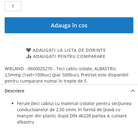
Adauga în cos
ADAUGATI LA LISTA DE DORINTE
ADAUGATI PENTRU COMPARARE
WIELAND - 0660025270 - Teci cablu izolate, ALBASTRU,
2,5mmp (1set=100buc) (pac 500buc), Pret/set este disponibil
pentru cumparare numai în trepte de 5
Descriere
Ferule (teci cablu) cu material izolator pentru secțiunea
conductoarelor de 2,50 smm, în formă de țeavă cu
manșon din plastic după DIN 46228 partea 4, culoare
albastru