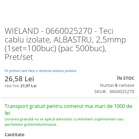
WIELAND - 0660025270 - Teci
Skip
to
cablu izolate, ALBASTRU, 2,5mmp
the
(1set=100buc) (pac 500buc),
beginning
of
Pret/set
the
images
Fii primul care face o recenzie acestui produs
gallery
26,58 Lei
ÎN STOC
Numai
5
ramase
21,97 Lei
SKU
0660025270
Transport gratuit pentru comenzi mai mari de 1000 de
lei
Livrarea gratuită nu se aplică adreselor cu kilometri suplimentari sau
pachetelor grele/voluminoase.
Cantitate