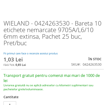
WIELAND - 0424263530 - Bareta 10
Skip
to
etichete nemarcate 9705A/L6/10
the
6mm extinsa, Pachet 25 buc,
beginning
of
Pret/buc
the
images
Fii primul care face o recenzie acestui produs
gallery
1,03 Lei
ÎN STOC
SKU
0424263530
0,85 Lei
Transport gratuit pentru comenzi mai mari de 1000 de
lei
Livrarea gratuită nu se aplică adreselor cu kilometri suplimentari sau
pachetelor grele/voluminoase.
Cantitate