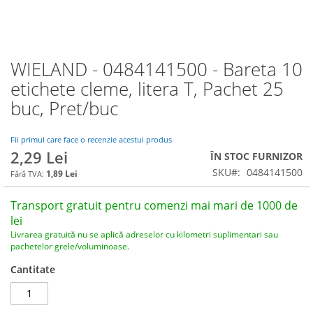
WIELAND - 0484141500 - Bareta 10
Skip
to
etichete cleme, litera T, Pachet 25
the
buc, Pret/buc
beginning
of
the
Fii primul care face o recenzie acestui produs
images
2,29 Lei
ÎN STOC FURNIZOR
gallery
SKU
0484141500
1,89 Lei
Transport gratuit pentru comenzi mai mari de 1000 de
lei
Livrarea gratuită nu se aplică adreselor cu kilometri suplimentari sau
pachetelor grele/voluminoase.
Cantitate