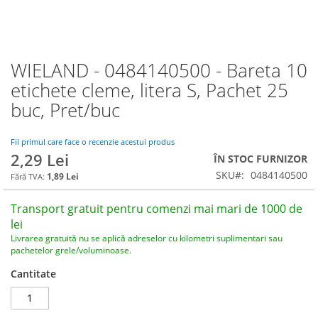
WIELAND - 0484140500 - Bareta 10
Skip
to
etichete cleme, litera S, Pachet 25
the
buc, Pret/buc
beginning
of
the
Fii primul care face o recenzie acestui produs
images
2,29 Lei
ÎN STOC FURNIZOR
gallery
SKU
0484140500
1,89 Lei
Transport gratuit pentru comenzi mai mari de 1000 de
lei
Livrarea gratuită nu se aplică adreselor cu kilometri suplimentari sau
pachetelor grele/voluminoase.
Cantitate