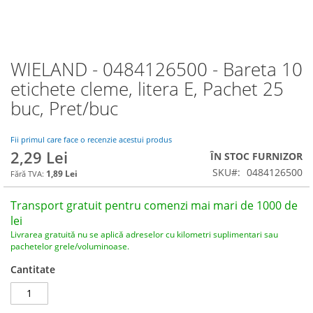
WIELAND - 0484126500 - Bareta 10
Skip
to
etichete cleme, litera E, Pachet 25
the
buc, Pret/buc
beginning
of
the
Fii primul care face o recenzie acestui produs
images
2,29 Lei
ÎN STOC FURNIZOR
gallery
SKU
0484126500
1,89 Lei
Transport gratuit pentru comenzi mai mari de 1000 de
lei
Livrarea gratuită nu se aplică adreselor cu kilometri suplimentari sau
pachetelor grele/voluminoase.
Cantitate