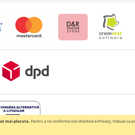
at mai placuta.
Pentru a ne conforma noii directive e-Privacy, trebuie sa
1-2026 - D & R ONLINE STORE S.R.L - RO44714842 - J2021003182351. Toate drept