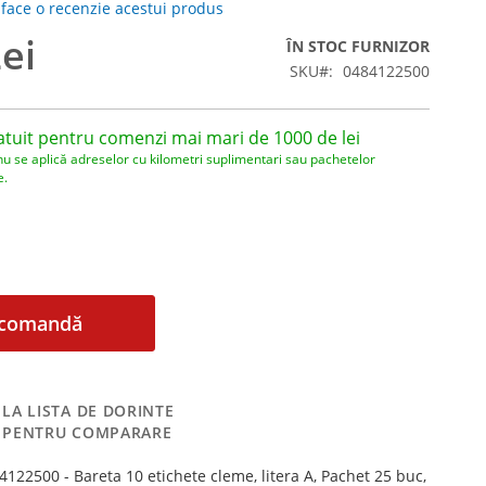
 face o recenzie acestui produs
ei
ÎN STOC FURNIZOR
SKU
0484122500
atuit pentru comenzi mai mari de 1000 de lei
nu se aplică adreselor cu kilometri suplimentari sau pachetelor
e.
comandă
LA LISTA DE DORINTE
 PENTRU COMPARARE
122500 - Bareta 10 etichete cleme, litera A, Pachet 25 buc,