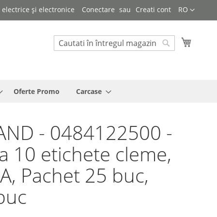
Limba
lectrice și electronice
Conectare
Creati cont
RO
Cosul 
Cautare
Cautare
Oferte Promo
Carcase
AND - 0484122500 -
a 10 etichete cleme,
a A, Pachet 25 buc,
buc