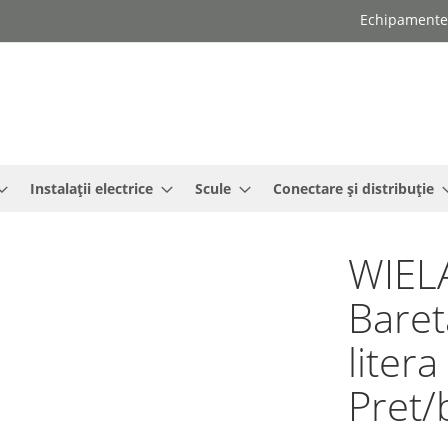
Echipamente e
Instalații electrice
Scule
Conectare și distribuție
WIEL
Baret
liter
Pret/