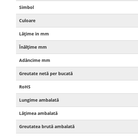
Simbol
Culoare
Lățime in mm
Înălțime mm
Adâncime mm
Greutate netă per bucată
RoHS
Lungime ambalată
Lățimea ambalată
Greutatea brută ambalată