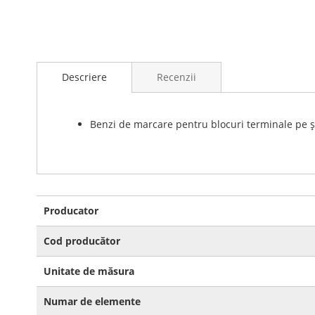
Skip
to
Descriere
Recenzii
the
beginning
of
the
Benzi de marcare pentru blocuri terminale pe și
images
gallery
Mai
Producator
multe
informatii
Cod producător
Unitate de măsura
Numar de elemente