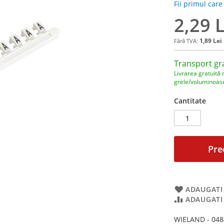
Fii primul care
2,29 L
1,89 Lei
Transport gr
Livrarea gratuită 
grele/voluminoas
Cantitate
Pre
ADAUGATI 
ADAUGATI
WIELAND - 0484