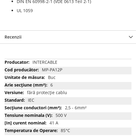
DIN EN 60998-2-1 (VDE 0613 Teil 2-1)
UL 1059
Recenzii
Mai
INTERCABLE
multe
MP-PA12P
informatii
Buc
6
fără protecție cablu
IEC
2,5 - 6mm²
500 V
41 A
85°C