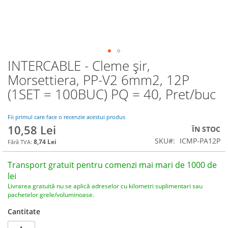
INTERCABLE - Cleme șir,
Skip
to
Morsettiera, PP-V2 6mm2, 12P
the
(1SET = 100BUC) PQ = 40, Pret/buc
beginning
of
the
Fii primul care face o recenzie acestui produs
images
10,58 Lei
ÎN STOC
gallery
SKU
ICMP-PA12P
8,74 Lei
Transport gratuit pentru comenzi mai mari de 1000 de
lei
Livrarea gratuită nu se aplică adreselor cu kilometri suplimentari sau
pachetelor grele/voluminoase.
Cantitate