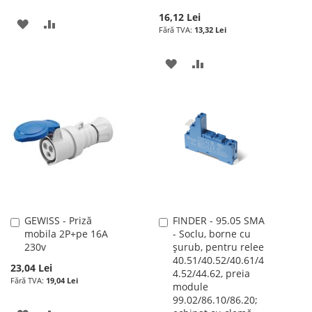
16,12 Lei
ADAUGATI
ADAUGATI
13,32 Lei
LA
PENTRU
ADAUGATI
ADAUGATI
LISTA
COMPARARE
LA
PENTRU
DE
LISTA
COMPARARE
DORINTE
DE
DORINTE
GEWISS - Priză
FINDER - 95.05 SMA
Adauga
Adauga
mobila 2P+pe 16A
- Soclu, borne cu
în
în
230v
şurub, pentru relee
cos
cos
40.51/40.52/40.61/4
23,04 Lei
4.52/44.62, preia
19,04 Lei
module
99.02/86.10/86.20;