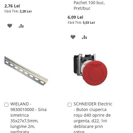
Pachet 100 buc,
2,76 Lei
Pret/buc
2,28 Lei
6,09 Lei
5,03 Lei
ADAUGATI
ADAUGATI
LA
PENTRU
ADAUGATI
ADAUGATI
LISTA
COMPARARE
LA
PENTRU
DE
LISTA
COMPARARE
DORINTE
DE
DORINTE
WIELAND -
SCHNEIDER Electric
Adauga
Adauga
9830010000 - Sina
- Buton ciuperca
în
în
simetrica
roșu d40 oprire de
cos
cos
35x27x7,5mm,
urgenta, d22, 1ni
lungime 2m,
deblocare prin
perforata
rotire