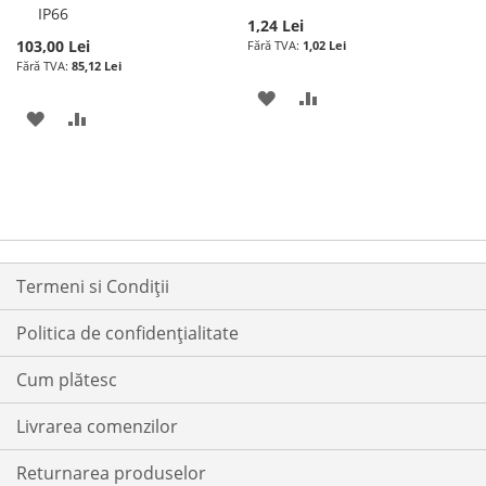
IP66
1,24 Lei
103,00 Lei
1,02 Lei
85,12 Lei
ADAUGATI
ADAUGATI
ADAUGATI
ADAUGATI
LA
PENTRU
LA
PENTRU
LISTA
COMPARARE
LISTA
COMPARARE
DE
DE
DORINTE
DORINTE
Termeni si Condiții
Politica de confidențialitate
Cum plătesc
Livrarea comenzilor
Returnarea produselor