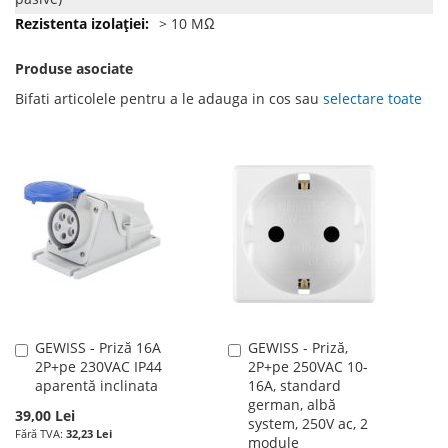
> 10 MΩ
Produse asociate
Bifati articolele pentru a le adauga in cos sau
selectare toate
GEWISS - Priză 16A
GEWISS - Priză,
Adauga
Adauga
2P+pe 230VAC IP44
2P+pe 250VAC 10-
în
în
aparentă inclinata
16A, standard
cos
cos
german, albă
39,00 Lei
system, 250V ac, 2
32,23 Lei
module