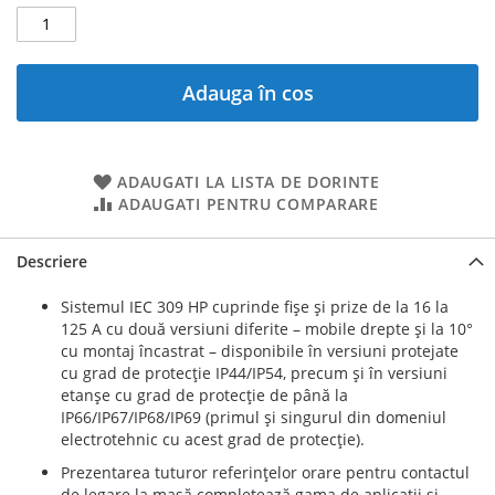
Adauga în cos
ADAUGATI LA LISTA DE DORINTE
ADAUGATI PENTRU COMPARARE
Descriere
Sistemul IEC 309 HP cuprinde fişe şi prize de la 16 la
125 A cu două versiuni diferite – mobile drepte şi la 10°
cu montaj încastrat – disponibile în versiuni protejate
cu grad de protecţie IP44/IP54, precum şi în versiuni
etanşe cu grad de protecţie de până la
IP66/IP67/IP68/IP69 (primul şi singurul din domeniul
electrotehnic cu acest grad de protecţie).
Prezentarea tuturor referinţelor orare pentru contactul
de legare la masă completează gama de aplicaţii şi