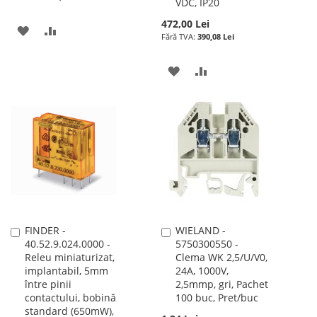
VDC, IP20
472,00 Lei
ADAUGATI
ADAUGATI
390,08 Lei
LA
PENTRU
ADAUGATI
ADAUGATI
LISTA
COMPARARE
LA
PENTRU
DE
LISTA
COMPARARE
DORINTE
DE
DORINTE
FINDER -
WIELAND -
Adauga
Adauga
40.52.9.024.0000 -
5750300550 -
în
în
Releu miniaturizat,
Clema WK 2,5/U/V0,
cos
cos
implantabil, 5mm
24A, 1000V,
între pinii
2,5mmp, gri, Pachet
contactului, bobină
100 buc, Pret/buc
standard (650mW),