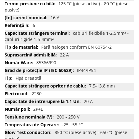
125 °C (piese active) - 80 °C (piese
pasive)
16 A
6
cabluri flexibile 1-2.5mm² -
cabluri rigide 1.5-4mm²
Fără halogen conform EN 60754-2
22 A
85366990
IP44/IP54
Fişă dreaptă
7.5-13.8 mm
2230
20 A
2P+E
200 - 250 V
-25 +55 °C
850 °C (piese active) - 650 °C (piese
pasive)