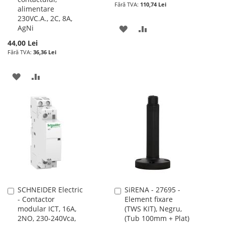
110,74 Lei
alimentare
230VC.A., 2C, 8A,
AgNi
ADAUGATI
ADAUGATI
44,00 Lei
LA
PENTRU
36,36 Lei
LISTA
COMPARARE
ADAUGATI
ADAUGATI
DE
LA
PENTRU
DORINTE
LISTA
COMPARARE
DE
DORINTE
SCHNEIDER Electric
SiRENA - 27695 -
Adauga
Adauga
- Contactor
Element fixare
în
în
modular ICT, 16A,
(TWS KIT), Negru,
cos
cos
2NO, 230-240Vca,
(Tub 100mm + Plat)