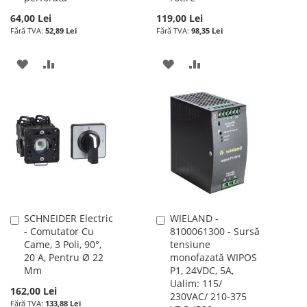
64,00 Lei
119,00 Lei
52,89 Lei
98,35 Lei
ADAUGATI
ADAUGATI
ADAUGATI
ADAUGATI
LA
PENTRU
LA
PENTRU
LISTA
COMPARARE
LISTA
COMPARARE
DE
DE
DORINTE
DORINTE
SCHNEIDER Electric
WIELAND -
Adauga
Adauga
- Comutator Cu
8100061300 - Sursă
în
în
Came, 3 Poli, 90°,
tensiune
cos
cos
20 A, Pentru Ø 22
monofazată WIPOS
Mm
P1, 24VDC, 5A,
Ualim: 115/
162,00 Lei
230VAC/ 210-375
133,88 Lei