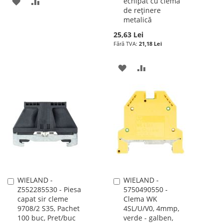
ADAUGATI
ADAUGATI
echipat cu clemă
de reţinere
LA
PENTRU
metalică
25,63 Lei
LISTA
COMPARARE
21,18 Lei
DE
ADAUGATI
ADAUGATI
DORINTE
LA
PENTRU
LISTA
COMPARARE
DE
DORINTE
WIELAND -
WIELAND -
Adauga
Adauga
Z552285530 - Piesa
5750490550 -
în
în
capat sir cleme
Clema WK
cos
cos
9708/2 S35, Pachet
4SL/U/V0, 4mmp,
100 buc, Pret/buc
verde - galben,