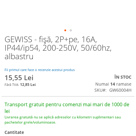
GEWISS - fișă, 2P+pe, 16A,
Skip
to
IP44/ip54, 200-250V, 50/60hz,
the
albastru
beginning
of
the
Fii primul care face o recenzie acestui produs
images
15,55 Lei
ÎN STOC
gallery
Numai
14
ramase
12,85 Lei
SKU
GW60004H
Transport gratuit pentru comenzi mai mari de 1000 de
lei
Livrarea gratuită nu se aplică adreselor cu kilometri suplimentari sau
pachetelor grele/voluminoase.
Cantitate