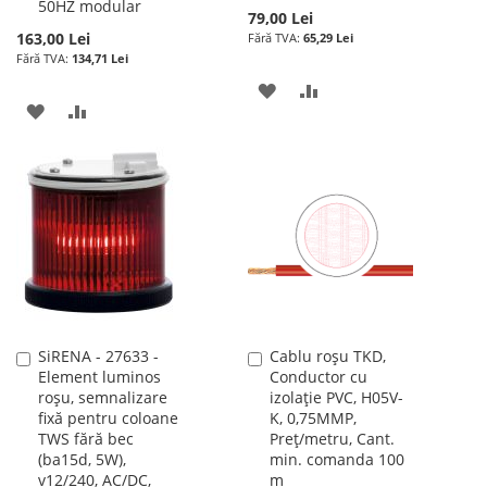
50HZ modular
79,00 Lei
163,00 Lei
65,29 Lei
134,71 Lei
ADAUGATI
ADAUGATI
ADAUGATI
ADAUGATI
LA
PENTRU
LA
PENTRU
LISTA
COMPARARE
LISTA
COMPARARE
DE
DE
DORINTE
DORINTE
SiRENA - 27633 -
Cablu roșu TKD,
Adauga
Adauga
Element luminos
Conductor cu
în
în
roșu, semnalizare
izolație PVC, H05V-
cos
cos
fixă pentru coloane
K, 0,75MMP,
TWS fără bec
Preț/metru, Cant.
(ba15d, 5W),
min. comanda 100
v12/240, AC/DC,
m