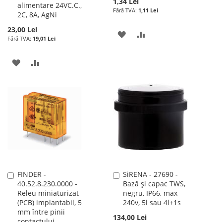
1,34 Lei
alimentare 24VC.C.,
1,11 Lei
2C, 8A, AgNi
23,00 Lei
ADAUGATI
ADAUGATI
19,01 Lei
LA
PENTRU
ADAUGATI
ADAUGATI
LISTA
COMPARARE
LA
PENTRU
DE
LISTA
COMPARARE
DORINTE
DE
DORINTE
FINDER -
SiRENA - 27690 -
Adauga
Adauga
40.52.8.230.0000 -
Bază și capac TWS,
în
în
Releu miniaturizat
negru, IP66, max
cos
cos
(PCB) implantabil, 5
240v, 5l sau 4l+1s
mm între pinii
134,00 Lei
contactului,