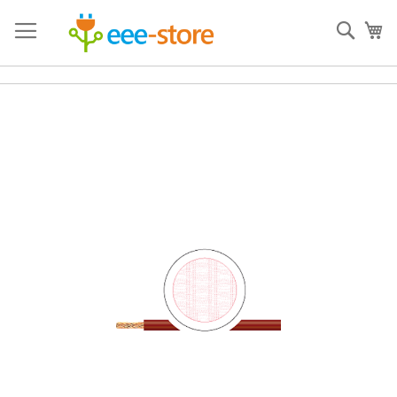
Mergeti
la
Cauta
Co
Continut
Skip
to
the
end
of
the
images
gallery