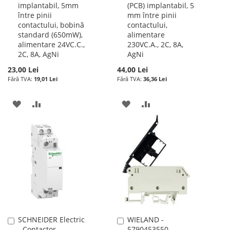
implantabil, 5mm
(PCB) implantabil, 5
între pinii
mm între pinii
contactului, bobină
contactului,
standard (650mW),
alimentare
alimentare 24VC.C.,
230VC.A., 2C, 8A,
2C, 8A, AgNi
AgNi
23,00 Lei
44,00 Lei
19,01 Lei
36,36 Lei
ADAUGATI
ADAUGATI
ADAUGATI
ADAUGATI
LA
PENTRU
LA
PENTRU
LISTA
COMPARARE
LISTA
COMPARARE
DE
DE
DORINTE
DORINTE
SCHNEIDER Electric
WIELAND -
Adauga
Adauga
- Contactor
5790453550 -
în
în