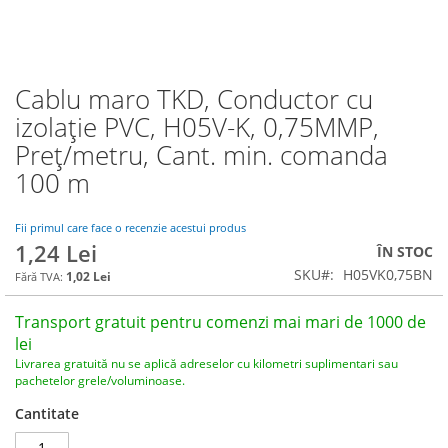
Cablu maro TKD, Conductor cu
Skip
to
izolație PVC, H05V-K, 0,75MMP,
the
Preț/metru, Cant. min. comanda
beginning
of
100 m
the
images
Fii primul care face o recenzie acestui produs
gallery
1,24 Lei
ÎN STOC
SKU
H05VK0,75BN
1,02 Lei
Transport gratuit pentru comenzi mai mari de 1000 de
lei
Livrarea gratuită nu se aplică adreselor cu kilometri suplimentari sau
pachetelor grele/voluminoase.
Cantitate