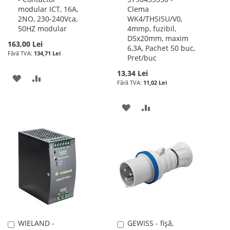
modular ICT, 16A,
Clema
cos
cos
2NO, 230-240Vca,
WK4/THSI5U/V0,
50HZ modular
4mmp, fuzibil,
D5x20mm, maxim
163,00 Lei
6,3A, Pachet 50 buc,
134,71 Lei
Pret/buc
13,34 Lei
ADAUGATI
ADAUGATI
11,02 Lei
LA
PENTRU
ADAUGATI
ADAUGATI
LISTA
COMPARARE
LA
PENTRU
DE
LISTA
COMPARARE
DORINTE
DE
DORINTE
WIELAND -
GEWISS - fișă,
Adauga
Adauga