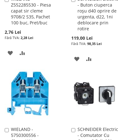
Z552285530 - Piesa
- Buton ciuperca
în
în
capat sir cleme
roșu d40 oprire de
cos
cos
9708/2 S35, Pachet
urgenta, d22, 1ni
100 buc, Pret/buc
deblocare prin
rotire
2,76 Lei
119,00 Lei
2,28 Lei
98,35 Lei
ADAUGATI
ADAUGATI
ADAUGATI
ADAUGATI
LA
PENTRU
LA
PENTRU
LISTA
COMPARARE
LISTA
COMPARARE
DE
DE
DORINTE
DORINTE
WIELAND -
SCHNEIDER Electric
Adauga
Adauga
5750300556 -
- Comutator Cu
în
în