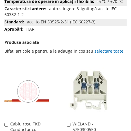
-5 °C / +70 °C
auto-stingere & ignifugă acc.to IEC
60332-1-2
acc. to EN 50525-2-31 (IEC 60227-3)
HAR
Produse asociate
Bifati articolele pentru a le adauga in cos sau
selectare toate
Cablu roșu TKD,
WIELAND -
Adauga
Adauga
Conductor cu
5750300550 -
în
în