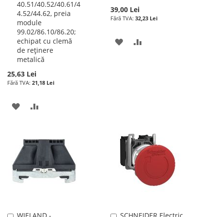
40.51/40.52/40.61/4
39,00 Lei
4.52/44.62, preia
32,23 Lei
module
99.02/86.10/86.20;
echipat cu clemă
ADAUGATI
ADAUGATI
de reţinere
LA
PENTRU
metalică
25,63 Lei
LISTA
COMPARARE
21,18 Lei
DE
ADAUGATI
ADAUGATI
DORINTE
LA
PENTRU
LISTA
COMPARARE
DE
DORINTE
WIELAND -
SCHNEIDER Electric
Adauga
Adauga