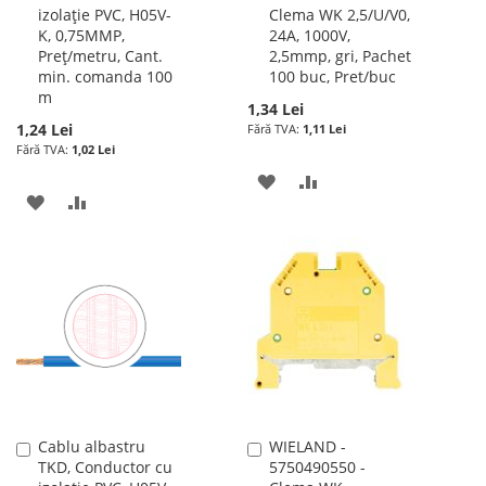
izolație PVC, H05V-
Clema WK 2,5/U/V0,
cos
cos
K, 0,75MMP,
24A, 1000V,
Preț/metru, Cant.
2,5mmp, gri, Pachet
min. comanda 100
100 buc, Pret/buc
m
1,34 Lei
1,24 Lei
1,11 Lei
1,02 Lei
ADAUGATI
ADAUGATI
ADAUGATI
ADAUGATI
LA
PENTRU
LA
PENTRU
LISTA
COMPARARE
LISTA
COMPARARE
DE
DE
DORINTE
DORINTE
Cablu albastru
WIELAND -
Adauga
Adauga
TKD, Conductor cu
5750490550 -
în
în