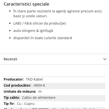
Caracteristici speciale
În mare parte rezistent la agenți agresivi precum acizi,
baze și unele uleiuri.
LABS / Fără silicon (la producție)
auto-stingere & ignifugă
disponibil în toate culorile standard
Recenzii
Mai
TKD Kabel
multe
H05V-K
informatii
m
Cablu de alimentare
Cu : Cupru