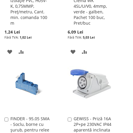
izolație PVC, H05V-
Clema WK
cos
cos
K, 0,75MMP,
4SL/U/V0, 4mmp,
Preț/metru, Cant.
verde - galben,
min. comanda 100
Pachet 100 buc,
m
Pret/buc
1,24 Lei
6,09 Lei
1,02 Lei
5,03 Lei
ADAUGATI
ADAUGATI
ADAUGATI
ADAUGATI
LA
PENTRU
LA
PENTRU
LISTA
COMPARARE
LISTA
COMPARARE
DE
DE
DORINTE
DORINTE
FINDER - 95.05 SMA
GEWISS - Priză 16A
Adauga
Adauga
- Soclu, borne cu
2P+pe 230VAC IP44
în
în
şurub, pentru relee
aparentă inclinata
cos
cos