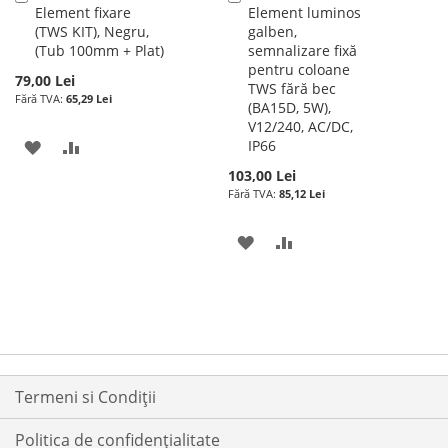
Element fixare
Element luminos
în
în
(TWS KIT), Negru,
galben,
cos
cos
(Tub 100mm + Plat)
semnalizare fixă
pentru coloane
79,00 Lei
TWS fără bec
65,29 Lei
(BA15D, 5W),
V12/240, AC/DC,
ADAUGATI
ADAUGATI
IP66
103,00 Lei
LA
PENTRU
85,12 Lei
LISTA
COMPARARE
ADAUGATI
ADAUGATI
DE
LA
PENTRU
DORINTE
LISTA
COMPARARE
DE
DORINTE
Termeni si Condiții
Politica de confidențialitate