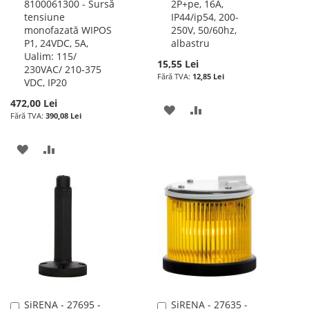
8100061300 - Sursă
2P+pe, 16A,
în
în
tensiune
IP44/ip54, 200-
cos
cos
monofazată WIPOS
250V, 50/60hz,
P1, 24VDC, 5A,
albastru
Ualim: 115/
15,55 Lei
230VAC/ 210-375
12,85 Lei
VDC, IP20
472,00 Lei
ADAUGATI
ADAUGATI
390,08 Lei
LA
PENTRU
ADAUGATI
ADAUGATI
LISTA
COMPARARE
LA
PENTRU
DE
LISTA
COMPARARE
DORINTE
DE
DORINTE
SiRENA - 27695 -
SiRENA - 27635 -
Adauga
Adauga