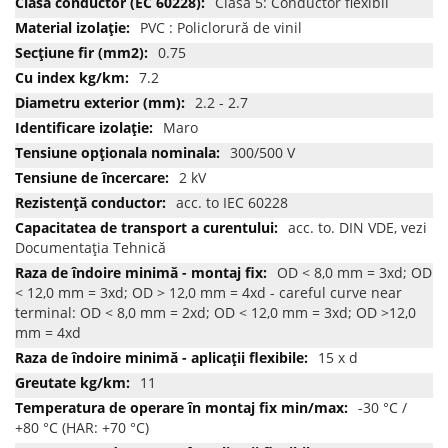
Clasa 5: Conductor flexibil
PVC : Policlorură de vinil
0.75
7.2
2.2 - 2.7
Maro
300/500 V
2 kV
acc. to IEC 60228
acc. to. DIN VDE, vezi
Documentația Tehnică
OD < 8,0 mm = 3xd; OD
< 12,0 mm = 3xd; OD > 12,0 mm = 4xd - careful curve near
terminal: OD < 8,0 mm = 2xd; OD < 12,0 mm = 3xd; OD >12,0
mm = 4xd
15 x d
11
-30 °C /
+80 °C (HAR: +70 °C)