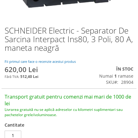
SCHNEIDER Electric - Separator De
Skip
to
Sarcina Interpact Ins80, 3 Poli, 80 A,
the
maneta neagră
beginning
of
the
Fii primul care face o recenzie acestui produs
images
620,00 Lei
ÎN STOC
gallery
Numai
1
ramase
512,40 Lei
SKU
28904
Transport gratuit pentru comenzi mai mari de 1000 de
lei
Livrarea gratuită nu se aplică adreselor cu kilometri suplimentari sau
pachetelor grele/voluminoase.
Cantitate