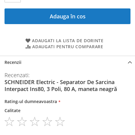
Adauga în cos
ADAUGATI LA LISTA DE DORINTE
ADAUGATI PENTRU COMPARARE
Recenzii
Recenzati:
SCHNEIDER Electric - Separator De Sarcina
Interpact Ins80, 3 Poli, 80 A, maneta neagră
Rating-ul dumneavoastra
Calitate
1
2
3
4
5
star
stars
stars
stars
stars