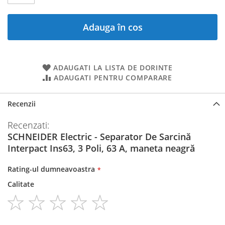
Adauga în cos
ADAUGATI LA LISTA DE DORINTE
ADAUGATI PENTRU COMPARARE
Recenzii
Recenzati:
SCHNEIDER Electric - Separator De Sarcină
Interpact Ins63, 3 Poli, 63 A, maneta neagră
Rating-ul dumneavoastra
Calitate
1
2
3
4
5
star
stars
stars
stars
stars