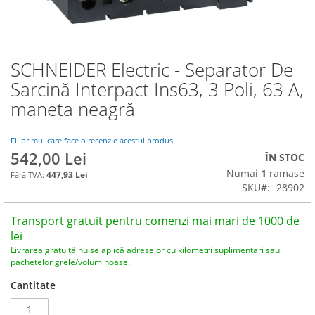
SCHNEIDER Electric - Separator De
Skip
to
Sarcină Interpact Ins63, 3 Poli, 63 A,
the
maneta neagră
beginning
of
the
Fii primul care face o recenzie acestui produs
images
542,00 Lei
ÎN STOC
gallery
Numai
1
ramase
447,93 Lei
SKU
28902
Transport gratuit pentru comenzi mai mari de 1000 de
lei
Livrarea gratuită nu se aplică adreselor cu kilometri suplimentari sau
pachetelor grele/voluminoase.
Cantitate