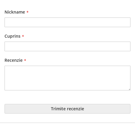
1
2
3
4
5
star
stars
stars
stars
stars
Nickname
Cuprins
Recenzie
Trimite recenzie