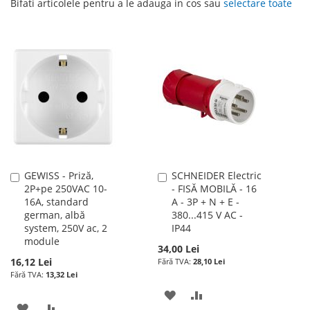
Bifati articolele pentru a le adauga in cos sau
selectare toate
GEWISS - Priză,
SCHNEIDER Electric
Adauga
Adauga
2P+pe 250VAC 10-
- FISĂ MOBILĂ - 16
în
în
16A, standard
A - 3P + N + E -
cos
cos
german, albă
380...415 V AC -
system, 250V ac, 2
IP44
module
34,00 Lei
16,12 Lei
28,10 Lei
13,32 Lei
ADAUGATI
ADAUGATI
ADAUGATI
ADAUGATI