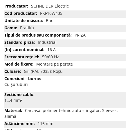
Mai
SCHNEIDER Electric
multe
PKF16W435
informatii
Buc
PratiKa
PRIZĂ
Industrial
16 A
50/60 Hz
Montare pe perete
Gri (RAL 7035); Roșu
Cu șuruburi
1…4 mm²
Carcasă: polimer tehnic auto-stingător; Sleeves:
alamă
116 mm