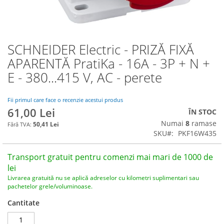
SCHNEIDER Electric - PRIZĂ FIXĂ
Skip
to
APARENTĂ PratiKa - 16A - 3P + N +
the
E - 380...415 V, AC - perete
beginning
of
the
Fii primul care face o recenzie acestui produs
images
61,00 Lei
ÎN STOC
gallery
Numai
8
ramase
50,41 Lei
SKU
PKF16W435
Transport gratuit pentru comenzi mai mari de 1000 de
lei
Livrarea gratuită nu se aplică adreselor cu kilometri suplimentari sau
pachetelor grele/voluminoase.
Cantitate