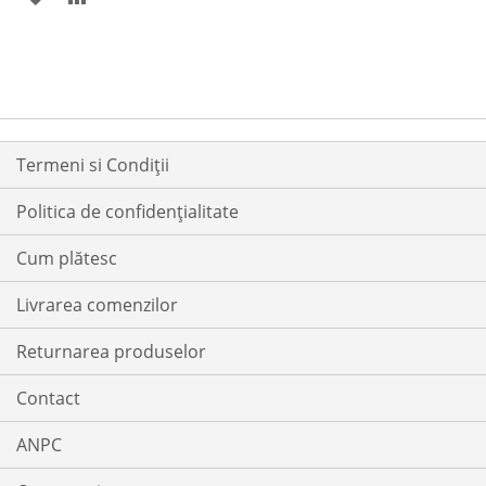
LA
PENTRU
LA
PENTRU
LISTA
COMPARARE
LISTA
COMPARARE
DE
DE
DORINTE
DORINTE
Termeni si Condiții
Politica de confidențialitate
Cum plătesc
Livrarea comenzilor
Returnarea produselor
Contact
ANPC