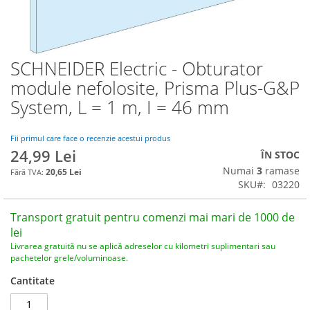
SCHNEIDER Electric - Obturator
Skip
to
module nefolosite, Prisma Plus-G&P
the
System, L = 1 m, I = 46 mm
beginning
of
the
Fii primul care face o recenzie acestui produs
images
24,99 Lei
ÎN STOC
gallery
Numai
3
ramase
20,65 Lei
SKU
03220
Transport gratuit pentru comenzi mai mari de 1000 de
lei
Livrarea gratuită nu se aplică adreselor cu kilometri suplimentari sau
pachetelor grele/voluminoase.
Cantitate