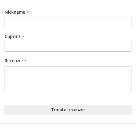
1
2
3
4
5
star
stars
stars
stars
stars
Nickname
Cuprins
Recenzie
Trimite recenzie