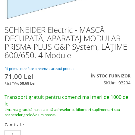
SCHNEIDER Electric - MASCĂ
Skip
to
DECUPATĂ, APARATAJ MODULAR
the
PRISMA PLUS G&P System, LĂȚIME
beginning
of
600/650, 4 Module
the
images
Fii primul care face o recenzie acestui produs
gallery
71,00 Lei
ÎN STOC FURNIZOR
SKU
03204
58,68 Lei
Transport gratuit pentru comenzi mai mari de 1000 de
lei
Livrarea gratuită nu se aplică adreselor cu kilometri suplimentari sau
pachetelor grele/voluminoase.
Cantitate