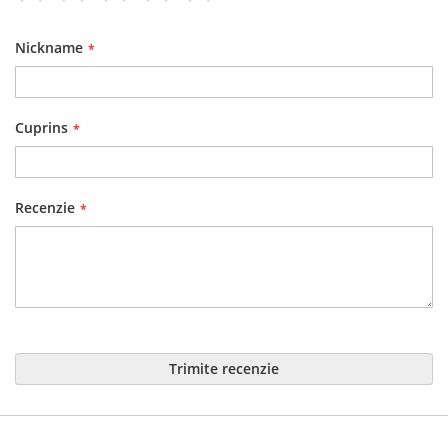
1
2
3
4
5
star
stars
stars
stars
stars
Nickname
Cuprins
Recenzie
Trimite recenzie