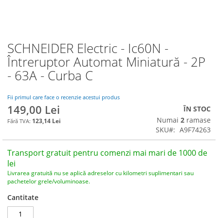
SCHNEIDER Electric - Ic60N -
Skip
to
Întreruptor Automat Miniatură - 2P
the
- 63A - Curba C
beginning
of
the
Fii primul care face o recenzie acestui produs
images
149,00 Lei
ÎN STOC
gallery
Numai
2
ramase
123,14 Lei
SKU
A9F74263
Transport gratuit pentru comenzi mai mari de 1000 de
lei
Livrarea gratuită nu se aplică adreselor cu kilometri suplimentari sau
pachetelor grele/voluminoase.
Cantitate