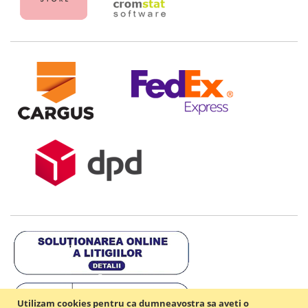
Utilizam cookies pentru ca dumneavostra sa aveti o