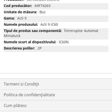
multe
A9F74263
informatii
Buc
Acti 9
Acti 9 iC60
Întreruptor Automat
Miniatură
IC60N
2P
Termeni si Condiții
Politica de confidențialitate
Cum plătesc