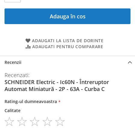
Adauga în cos
ADAUGATI LA LISTA DE DORINTE
ADAUGATI PENTRU COMPARARE
Recenzii
Recenzati:
SCHNEIDER Electric - Ic60N - Întreruptor
Automat Miniatură - 2P - 63A - Curba C
Rating-ul dumneavoastra
Calitate
1
2
3
4
5
star
stars
stars
stars
stars