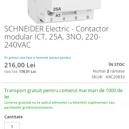
SCHNEIDER Electric - Contactor
Skip
to
modular ICT, 25A, 3NO, 220-
the
240VAC
beginning
of
the
Fii primul care face o recenzie acestui produs
images
216,00 Lei
ÎN STOC
gallery
Numai
2
ramase
178,51 Lei
SKU
A9C20833
Transport gratuit pentru comenzi mai mari de 1000 de
lei
Livrarea gratuită nu se aplică adreselor cu kilometri suplimentari sau
pachetelor grele/voluminoase.
Cantitate