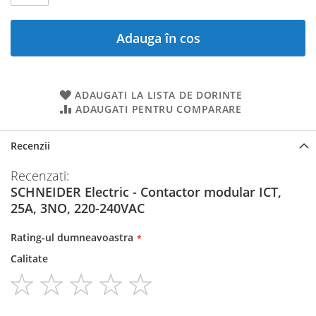
Adauga în cos
ADAUGATI LA LISTA DE DORINTE
ADAUGATI PENTRU COMPARARE
Recenzii
Recenzati:
SCHNEIDER Electric - Contactor modular ICT,
25A, 3NO, 220-240VAC
Rating-ul dumneavoastra
Calitate
1
2
3
4
5
star
stars
stars
stars
stars