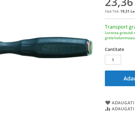
23,36
19,31 Le
Transport gr
Livrarea gratuită 
grele/voluminoas
Cantitate
Adau
ADAUGATI 
ADAUGATI