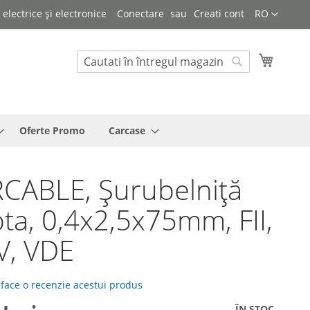
Limba
lectrice și electronice
Conectare
Creati cont
RO
Cosul 
Cautare
Cautare
Oferte Promo
Carcase
CABLE, Șurubelniță
ta, 0,4x2,5x75mm, FII,
V, VDE
 face o recenzie acestui produs
ÎN STOC