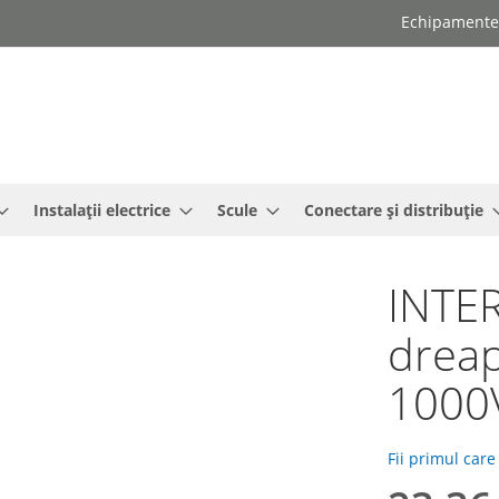
Echipamente e
Instalații electrice
Scule
Conectare și distribuție
INTER
dreap
1000
Fii primul care