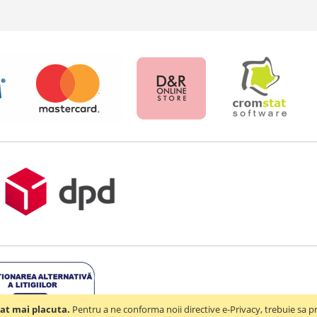
at mai placuta.
Pentru a ne conforma noii directive e-Privacy, trebuie sa