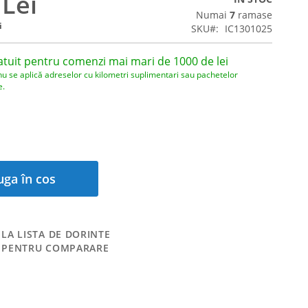
 Lei
Numai
7
ramase
i
SKU
IC1301025
atuit pentru comenzi mai mari de 1000 de lei
nu se aplică adreselor cu kilometri suplimentari sau pachetelor
e.
ga în cos
LA LISTA DE DORINTE
 PENTRU COMPARARE