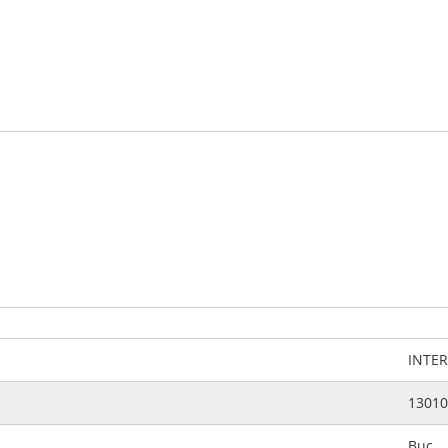
INTE
13010
Buc