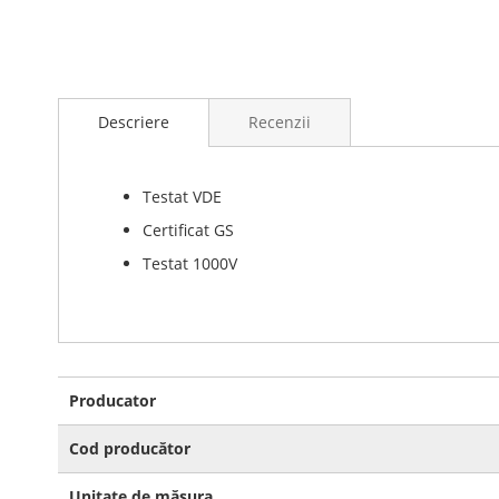
Skip
to
Descriere
Recenzii
the
beginning
of
the
Testat VDE
images
Certificat GS
gallery
Testat 1000V
Mai
Producator
multe
informatii
Cod producător
Unitate de măsura