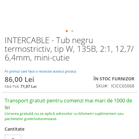
INTERCABLE - Tub negru
Skip
to
termostrictiv, tip W, 135B, 2:1, 12,7/
the
6,4mm, mini-cutie
beginning
of
the
Fii primul care face o recenzie acestui produs
images
86,00 Lei
ÎN STOC FURNIZOR
gallery
SKU
ICICC65068
71,07 Lei
Transport gratuit pentru comenzi mai mari de 1000 de
lei
Livrarea gratuită nu se aplică adreselor cu kilometri suplimentari sau
pachetelor grele/voluminoase.
Cantitate