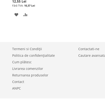
12,55 Lei
10,37 Lei
ADAUGATI
ADAUGATI
LA
PENTRU
LISTA
COMPARARE
DE
DORINTE
Termeni si Condiții
Contactati-ne
Politica de confidențialitate
Cautare avansat
Cum plătesc
Livrarea comenzilor
Returnarea produselor
Contact
ANPC