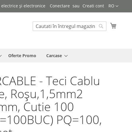
Limba
lectrice și electronice
Conectare
Creati cont
RO
Cosul 
Cautare
Cautare
Oferte Promo
Carcase
CABLE - Teci Cablu
te, Roșu,1,5mm2
mm, Cutie 100
T=100BUC) PQ=100,