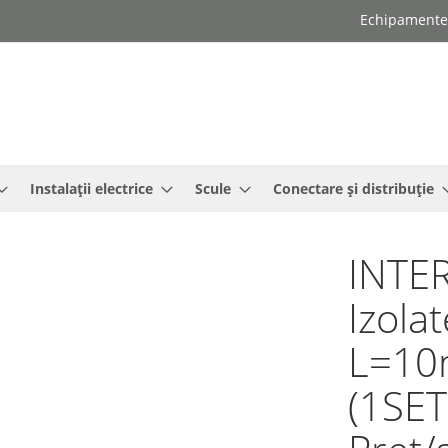
Echipamente e
Instalații electrice
Scule
Conectare și distribuție
INTER
Izola
L=10
(1SE