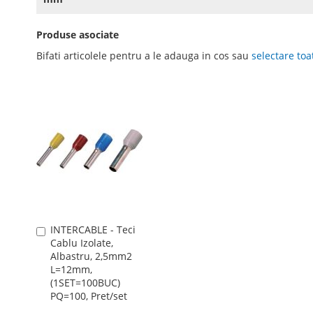
Produse asociate
Bifati articolele pentru a le adauga in cos sau
selectare toa
INTERCABLE - Teci
Adauga
Cablu Izolate,
în
Albastru, 2,5mm2
cos
L=12mm,
(1SET=100BUC)
PQ=100, Pret/set