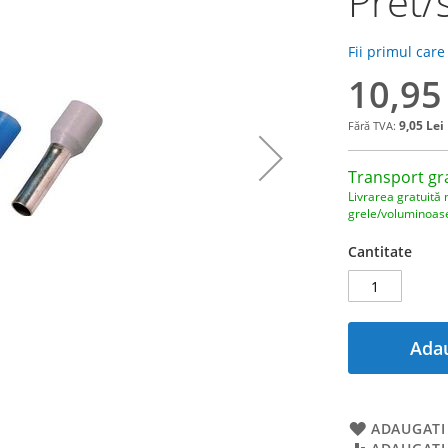
Pret/
Fii primul care
10,95
9,05 Lei
Transport gr
Livrarea gratuită 
grele/voluminoas
Cantitate
Adau
ADAUGATI 