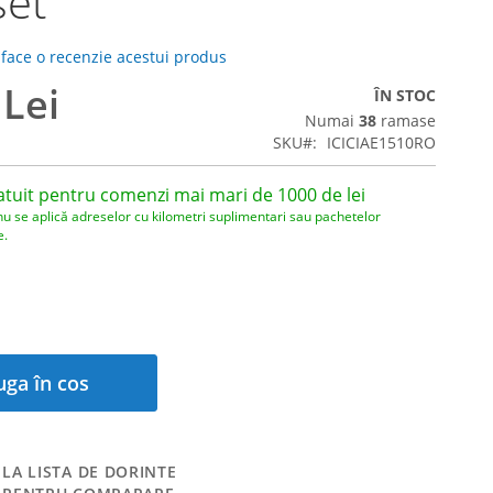
set
 face o recenzie acestui produs
 Lei
ÎN STOC
Numai
38
ramase
SKU
ICICIAE1510RO
atuit pentru comenzi mai mari de 1000 de lei
nu se aplică adreselor cu kilometri suplimentari sau pachetelor
e.
ga în cos
LA LISTA DE DORINTE