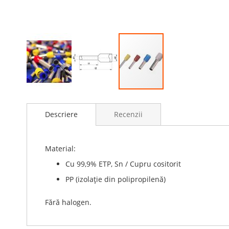
Skip
to
Descriere
Recenzii
the
beginning
of
the
Material:
images
Cu 99,9% ETP, Sn / Cupru cositorit
gallery
PP (izolație din polipropilenă)
Fără halogen.