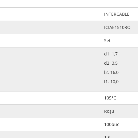
INTERCABLE
ICIAE1510RO
Set
d1. 1,7
d2. 3,5
l2. 16,0
l1. 10,0
105°C
Roșu
100buc
1,5