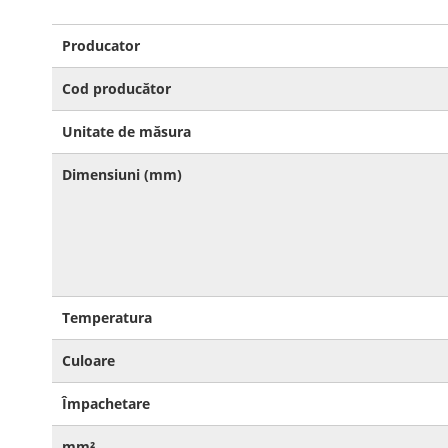
Mai
Producator
multe
informatii
Cod producător
Unitate de măsura
Dimensiuni (mm)
Temperatura
Culoare
Împachetare
mm²