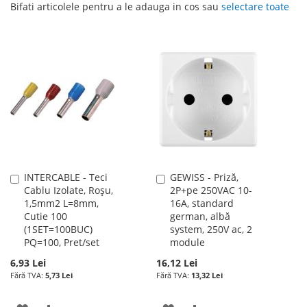
Bifati articolele pentru a le adauga in cos sau
selectare toate
INTERCABLE - Teci
GEWISS - Priză,
Adauga
Adauga
Cablu Izolate, Roșu,
2P+pe 250VAC 10-
în
în
1,5mm2 L=8mm,
16A, standard
cos
cos
Cutie 100
german, albă
(1SET=100BUC)
system, 250V ac, 2
PQ=100, Pret/set
module
6,93 Lei
16,12 Lei
5,73 Lei
13,32 Lei