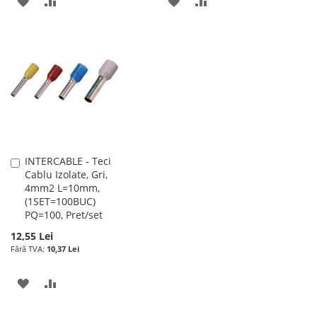
ADAUGATI
ADAUGATI
ADAUGATI
ADAUGATI
LA
PENTRU
LA
PENTRU
LISTA
COMPARARE
LISTA
COMPARARE
DE
DE
DORINTE
DORINTE
INTERCABLE - Teci
Adauga
Cablu Izolate, Gri,
în
4mm2 L=10mm,
cos
(1SET=100BUC)
PQ=100, Pret/set
12,55 Lei
10,37 Lei
ADAUGATI
ADAUGATI
LA
PENTRU