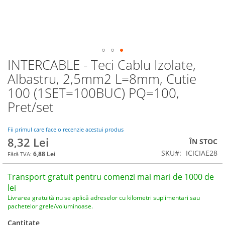
INTERCABLE - Teci Cablu Izolate,
Skip
to
Albastru, 2,5mm2 L=8mm, Cutie
the
100 (1SET=100BUC) PQ=100,
beginning
of
Pret/set
the
images
Fii primul care face o recenzie acestui produs
gallery
8,32 Lei
ÎN STOC
SKU
ICICIAE28
6,88 Lei
Transport gratuit pentru comenzi mai mari de 1000 de
lei
Livrarea gratuită nu se aplică adreselor cu kilometri suplimentari sau
pachetelor grele/voluminoase.
Cantitate