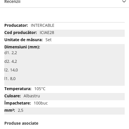
Recenzii
Mai
INTERCABLE
multe
ICIAE28
informatii
Set
d1. 2,2
d2. 4,2
l2. 14,0
l1. 8,0
105°C
Albastru
100buc
2,5
Produse asociate