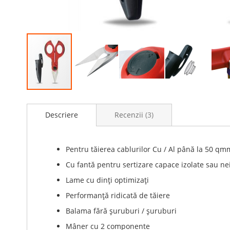
Skip
to
Descriere
Recenzii
3
the
beginning
of
the
Pentru tăierea cablurilor Cu / Al până la 50 qm
images
Cu fantă pentru sertizare capace izolate sau ne
gallery
Lame cu dinți optimizați
Performanță ridicată de tăiere
Balama fără șuruburi / șuruburi
Mâner cu 2 componente