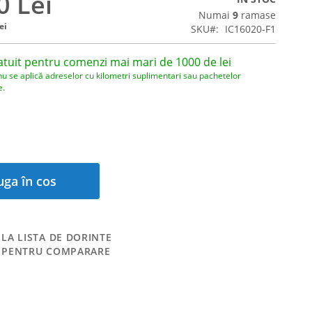
0 Lei
Numai
9
ramase
ei
SKU
IC16020-F1
atuit pentru comenzi mai mari de 1000 de lei
nu se aplică adreselor cu kilometri suplimentari sau pachetelor
e.
ga în cos
LA LISTA DE DORINTE
 PENTRU COMPARARE