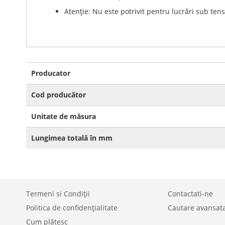
Atenție: Nu este potrivit pentru lucrări sub ten
Mai
Producator
multe
informatii
Cod producător
Unitate de măsura
Lungimea totală în mm
Termeni si Condiții
Contactati-ne
Politica de confidențialitate
Cautare avansat
Cum plătesc