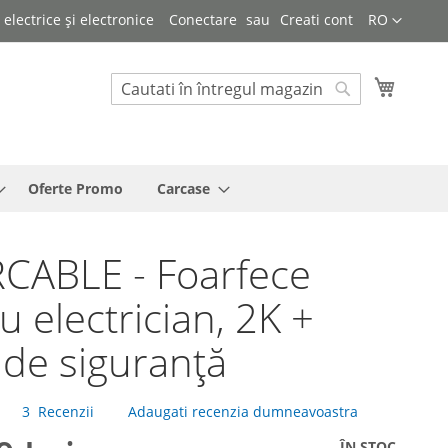
Limba
lectrice și electronice
Conectare
Creati cont
RO
Cosul 
Cautare
Cautare
Oferte Promo
Carcase
CABLE - Foarfece
u electrician, 2K +
 de siguranță
3
Recenzii
Adaugati recenzia dumneavoastra
ÎN STOC