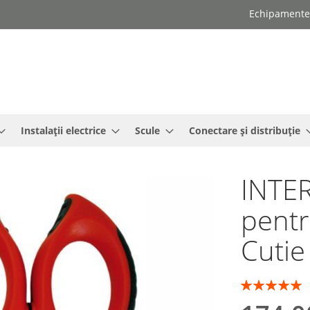
Echipamente e
Instalații electrice
Scule
Conectare și distribuție
INTER
pentr
Cutie
Rating:
100
100
% of