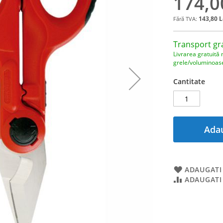
174,0
143,80 L
Transport gr
Livrarea gratuită 
grele/voluminoas
Cantitate
Adau
ADAUGATI 
ADAUGATI