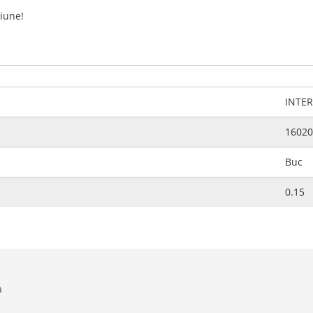
siune!
INTE
16020
Buc
0.15
a