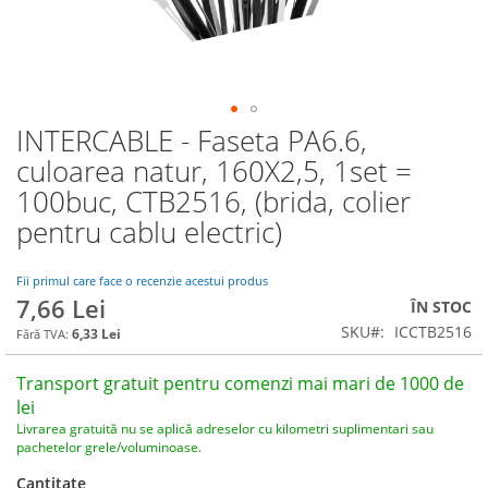
INTERCABLE - Faseta PA6.6,
Skip
to
culoarea natur, 160X2,5, 1set =
the
100buc, CTB2516, (brida, colier
beginning
of
pentru cablu electric)
the
images
Fii primul care face o recenzie acestui produs
gallery
7,66 Lei
ÎN STOC
SKU
ICCTB2516
6,33 Lei
Transport gratuit pentru comenzi mai mari de 1000 de
lei
Livrarea gratuită nu se aplică adreselor cu kilometri suplimentari sau
pachetelor grele/voluminoase.
Cantitate