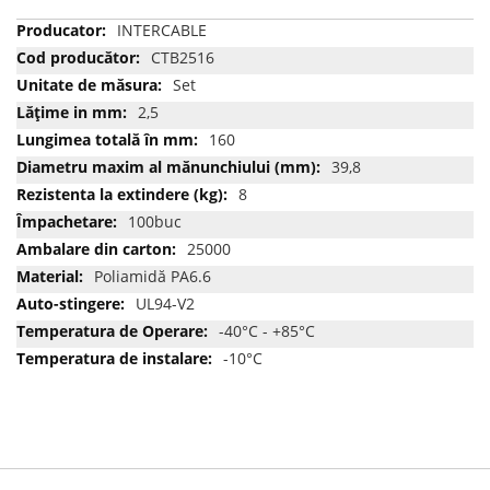
Mai
INTERCABLE
multe
CTB2516
informatii
Set
2,5
160
39,8
8
100buc
25000
Poliamidă PA6.6
UL94-V2
-40°C - +85°C
-10°C