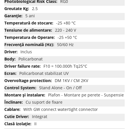
RG0
2.5
5 ani
-25 +80 °C
220 - 240 V
-25 +50 °C
50/60 Hz
Inclus
Policarbonat
F10 = 100.000h Tq25°C
Policarbonat stabilizat UV
DM 1KV / CM 2KV
Stand Alone - On / Off
Plafon - Montare pe perete - Suspensie
Cu suport de fixare
With GW connect watertight connector
Integrat
II