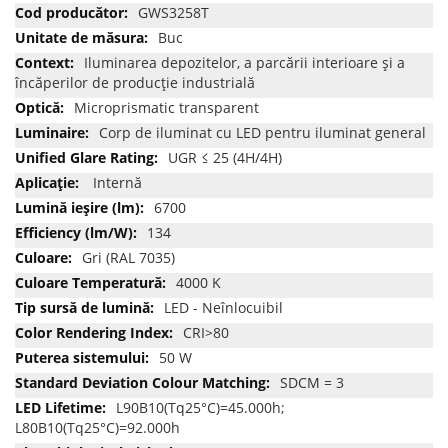
multe
GWS3258T
informatii
Buc
Iluminarea depozitelor, a parcării interioare și a
încăperilor de producție industrială
Microprismatic transparent
Corp de iluminat cu LED pentru iluminat general
UGR ≤ 25 (4H/4H)
Internă
6700
134
Gri (RAL 7035)
4000 K
LED - Neînlocuibil
CRI>80
50 W
SDCM = 3
L90B10(Tq25°C)=45.000h;
L80B10(Tq25°C)=92.000h