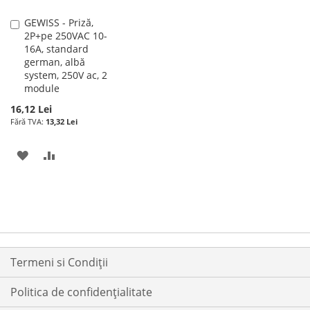
GEWISS - Priză,
Adauga
2P+pe 250VAC 10-
în
16A, standard
cos
german, albă
system, 250V ac, 2
module
16,12 Lei
13,32 Lei
ADAUGATI
ADAUGATI
LA
PENTRU
LISTA
COMPARARE
DE
DORINTE
Termeni si Condiții
Politica de confidențialitate