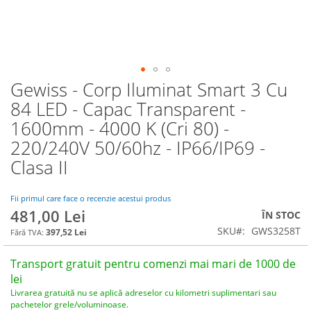
Gewiss - Corp Iluminat Smart 3 Cu
Skip
to
84 LED - Capac Transparent -
the
1600mm - 4000 K (Cri 80) -
beginning
of
220/240V 50/60hz - IP66/IP69 -
the
Clasa II
images
gallery
Fii primul care face o recenzie acestui produs
481,00 Lei
ÎN STOC
SKU
GWS3258T
397,52 Lei
Transport gratuit pentru comenzi mai mari de 1000 de
lei
Livrarea gratuită nu se aplică adreselor cu kilometri suplimentari sau
pachetelor grele/voluminoase.