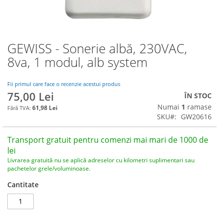
GEWISS - Sonerie albă, 230VAC,
Skip
to
8va, 1 modul, alb system
the
beginning
of
Fii primul care face o recenzie acestui produs
75,00 Lei
the
ÎN STOC
images
Numai
1
ramase
61,98 Lei
gallery
SKU
GW20616
Transport gratuit pentru comenzi mai mari de 1000 de
lei
Livrarea gratuită nu se aplică adreselor cu kilometri suplimentari sau
pachetelor grele/voluminoase.
Cantitate