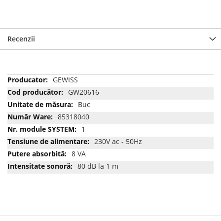
Recenzii
Mai
GEWISS
multe
GW20616
informatii
Buc
85318040
1
230V ac - 50Hz
8 VA
80 dB la 1 m